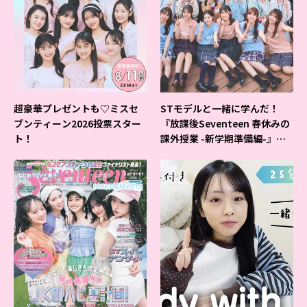
超豪華プレゼントも♡ミスセ
STモデルと一緒に学んだ！
ブンティーン2026投票スター
『放課後Seventeen 春休みの
ト！
課外授業 -新学期準備編-』イ
ベントの様子をレポ♡