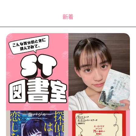
MODELS
モデルの購入品
MODEL'S BLOG
おでかけ
新着
お悩み相談
TikTok
Instagram
YouTube
FORTUNE
ゲッターズ飯田
MISS SEVENTEEN
ミスセブンティーンニュース
MAGAZINE
バックナンバー
INFORMATION
Seventeen
について