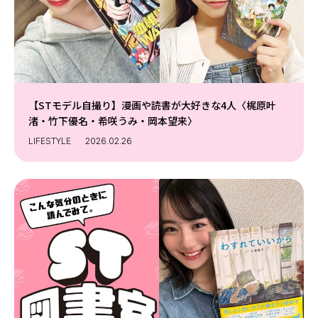
【STモデル自撮り】漫画や読書が大好きな4人〈梶原叶
渚・竹下優名・希咲うみ・岡本望来〉
LIFESTYLE
2026.02.26