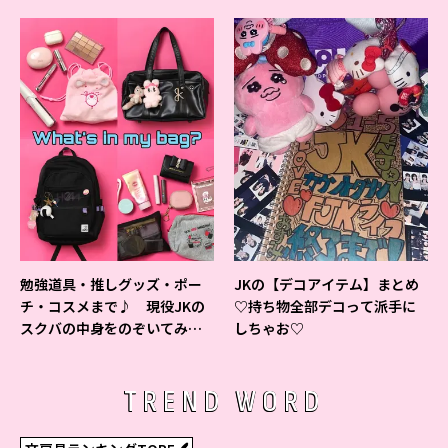
すいシャーペン”が1位に❤
勉強道具・推しグッズ・ポー
JKの【デコアイテム】まとめ
チ・コスメまで♪ 現役JKの
♡持ち物全部デコって派手に
スクバの中身をのぞいてみ
しちゃお♡
た！
TREND WORD