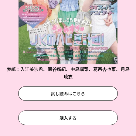
表紙：入江美沙希、関谷瑠紀、中島瑠菜、葛西杏也菜、月島
琉衣
試し読みはこちら
購入する