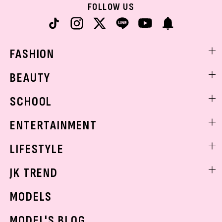
FOLLOW US
FASHION
ファッションニュース
BEAUTY
モデル私服
ビューティニュース
SCHOOL
着回し
トレンドメイク
着痩せ
スクールニュース
ENTERTAINMENT
ベストコスメ
制服コーデ
ヘアアレンジ・ヘアケア
エンタメニュース
LIFESTYLE
学校ヘアメイク
スキンケア
なにわ男子
勉強・受験・進路
ライフスタイルニュース
JK TREND
ボディケア
K-POP
JKランキング・アワード
JKトレンドニュース
MODELS
モデルの購入品
おでかけ
MODEL'S BLOG