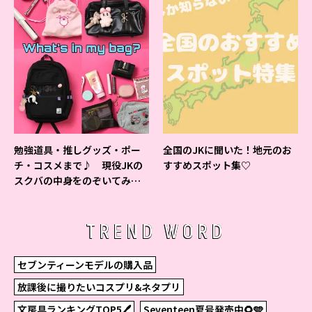
勉強道具・推しグッズ・ポー
全国のJKに聞いた！地元のお
チ・コスメまで♪ 現役JKの
すすめスポット集♡
スクバの中身をのぞいてみ
た！
TREND WORD
セブンティーンモデルの購入品
放課後に撮りたいコスプリ&ネタプリ
文房具ランキングTOP5🖊
Seventeen夏号発売中🌻🩵