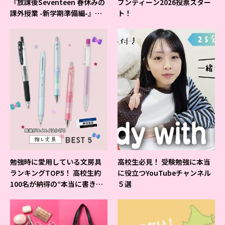
『放課後Seventeen 春休みの
ブンティーン2026投票スター
課外授業 -新学期準備編-』イ
ト！
ベントの様子をレポ♡
勉強時に愛用している文房具
高校生必見！ 受験勉強に本当
ランキングTOP5！ 高校生約
に役立つYouTubeチャンネル
100名が納得の“本当に書きや
５選
すいシャーペン”が1位に❤