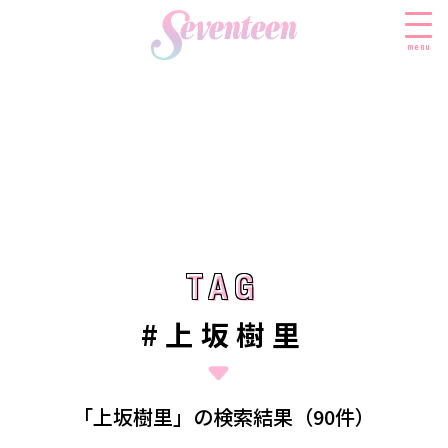
menu
すべての新着記事
FASHION
ファッションニュース
BEAUTY
モデル私服
ビューティニュース
TAG
TAG
SCHOOL
着回し
トレンドメイク
スクールニュース
ENTERTAINMENT
#上坂樹里
着痩せ
ベストコスメ
制服コーデ
エンタメニュース
LIFESTYLE
ヘアアレンジ・ヘアケア
学校ヘアメイク
なにわ男子
ライフスタイルニュース
スキンケア
JK TREND
「上坂樹里」の検索結果（90件）
勉強・受験・進路
K-POP
JKランキング・アワード
ボディケア
JKトレンドニュース