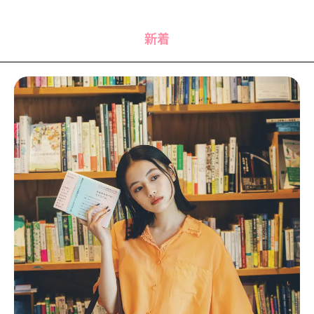
MODELS
モデルの購入品
MODEL'S BLOG
おでかけ
新着
お悩み相談
TikTok
Instagram
YouTube
FORTUNE
ゲッターズ飯田
MISS SEVENTEEN
ミスセブンティーンニュース
MAGAZINE
バックナンバー
INFORMATION
Seventeen
について