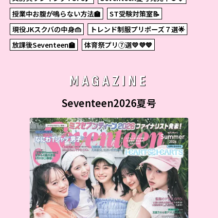
授業中お腹が鳴らない方法🏫
ST受験対策室📝
現役JKスクバの中身👜
トレンド制服プリポーズ７選🌟
放課後Seventeen🏫
体育祭プリ⑦選💛💜💙
MAGAZINE
Seventeen2026夏号