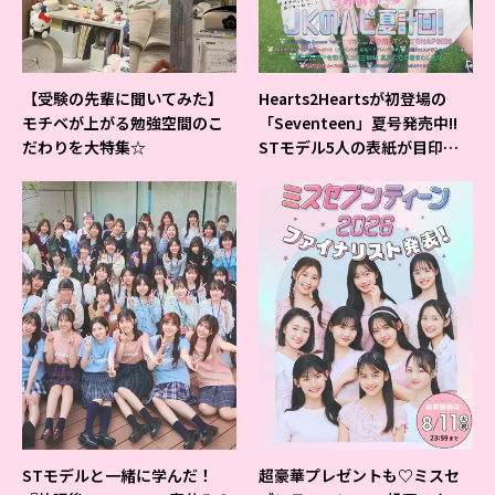
【受験の先輩に聞いてみた】
Hearts2Heartsが初登場の
モチベが上がる勉強空間のこ
「Seventeen」夏号発売中!!
だわりを大特集☆
STモデル5人の表紙が目印だ
よ♪
STモデルと一緒に学んだ！
超豪華プレゼントも♡ミスセ