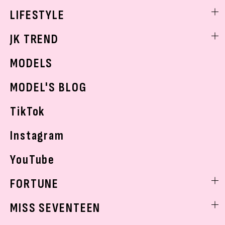
ヘアアレンジ・ヘアケア
エンタメニュース
LIFESTYLE
学校ヘアメイク
スキンケア
なにわ男子
勉強・受験・進路
ライフスタイルニュース
JK TREND
ボディケア
K-POP
JKランキング・アワード
JKトレンドニュース
MODELS
モデルの購入品
おでかけ
MODEL'S BLOG
お悩み相談
TikTok
Instagram
YouTube
FORTUNE
ゲッターズ飯田
MISS SEVENTEEN
ミスセブンティーンニュース