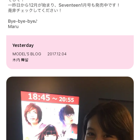
Yesterday
MODEL’S BLOG
2017.12.04
木内 舞留