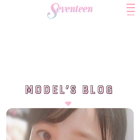
menu
すべての新着記事
FASHION
ファッションニュース
BEAUTY
モデル私服
ビューティニュース
MODEL’S BLOG
MODEL’S BLOG
SCHOOL
着回し
トレンドメイク
スクールニュース
ENTERTAINMENT
着痩せ
ベストコスメ
制服コーデ
エンタメニュース
LIFESTYLE
ヘアアレンジ・ヘアケア
学校ヘアメイク
なにわ男子
ライフスタイルニュース
スキンケア
JK TREND
勉強・受験・進路
K-POP
JKランキング・アワード
ボディケア
JKトレンドニュース