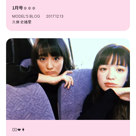
Follow us
1月号☺️︎☺️︎☺️︎
MODEL’S BLOG
2017.12.13
久保 史緒里
ST member
新規会員登録・ログイン
👩‍❤️️‍💋‍👩