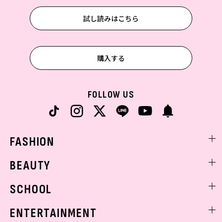
試し読みはこちら
購入する
FOLLOW US
FASHION
ファッションニュース
BEAUTY
モデル私服
ビューティニュース
SCHOOL
着回し
トレンドメイク
着痩せ
スクールニュース
ENTERTAINMENT
ベストコスメ
制服コーデ