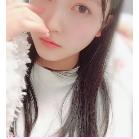
MODELS
モデルの購入品
MODEL'S BLOG
おでかけ
お悩み相談
TikTok
Instagram
YouTube
FORTUNE
ゲッターズ飯田
MISS SEVENTEEN
ミスセブンティーンニュース
MAGAZINE
バックナンバー
INFORMATION
Seventeen
について