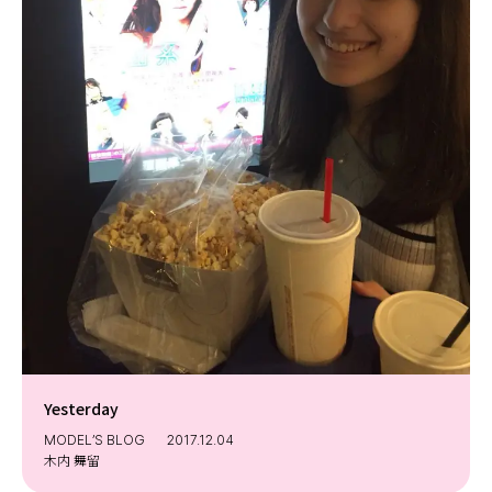
Yesterday
MODEL’S BLOG
2017.12.04
木内 舞留