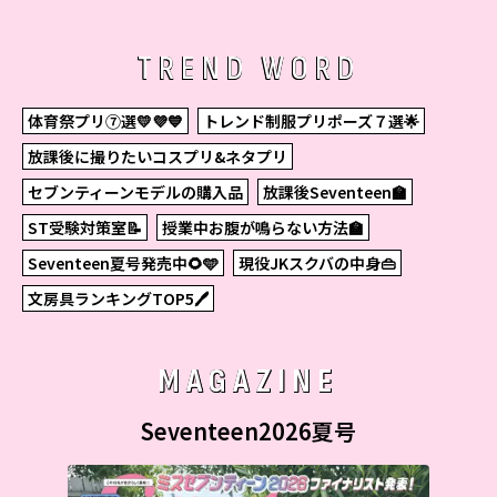
TREND WORD
体育祭プリ⑦選💛💜💙
トレンド制服プリポーズ７選🌟
放課後に撮りたいコスプリ&ネタプリ
セブンティーンモデルの購入品
放課後Seventeen🏫
ST受験対策室📝
授業中お腹が鳴らない方法🏫
Seventeen夏号発売中🌻🩵
現役JKスクバの中身👜
文房具ランキングTOP5🖊
MAGAZINE
Seventeen2026夏号