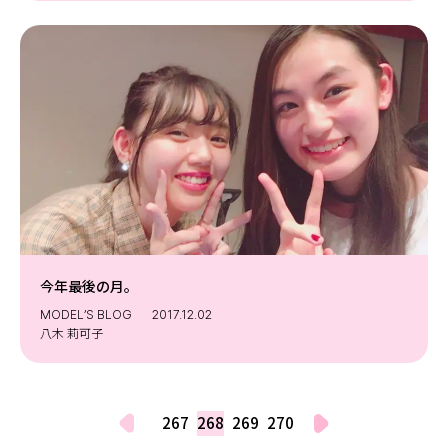
今年最後の月。
MODEL’S BLOG
2017.12.02
八木 莉可子
267
268
269
270