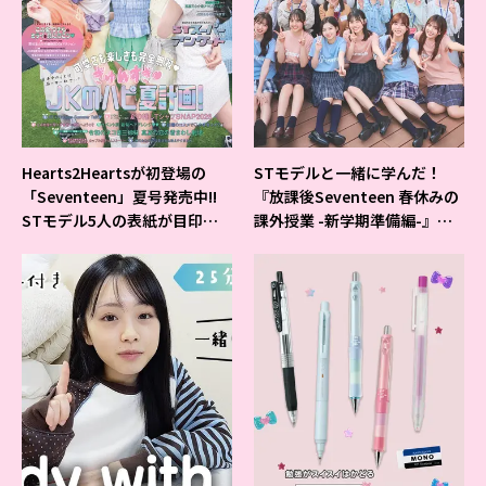
Hearts2Heartsが初登場の
STモデルと一緒に学んだ！
「Seventeen」夏号発売中!!
『放課後Seventeen 春休みの
STモデル5人の表紙が目印だ
課外授業 -新学期準備編-』イ
よ♪
ベントの様子をレポ♡