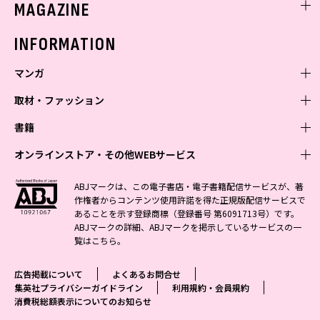
MAGAZINE
バックナンバー
INFORMATION
マンガ
取材・ファッション
少年マンガ
週刊少年ジャンプ
書籍
青年マンガ
ファッション・美容
ジャンプSQ
少年ジャンプ+
Seventeen
オンラインストア・その他WEBサービス
少女マンガ
芸能・情報・スポーツ
文芸・文庫・総合
Vジャンプ
ジャンプTOON
non-no
ジャンプTOON
Myojo
すばる
女性マンガ
学芸・ノンフィクション・新書
オンラインストア
最強ジャンプ
ABJマークは、この電子書店・電子書籍配信サービスが、著
ZEBRACK
BAILA
ZEBRACK
週プレNEWS
小説すばる
作権者からコンテンツ使用許諾を得た正規版配信サービスで
ジャンプTOON
1日5分で、明日は変わる よみタイ yomitai
OTO
少年ジャンプ+
ライトノベル・ノベライズ
その他WEBサービス
S-MANGA
MAQUIA
あることを示す登録商標（登録番号 第6091713号）です。
S-MANGA
週プレ グラジャパ!
集英社 文芸ステーション
ZEBRACK
集英社学芸部 - 学芸・ノンフィクション
SHUEISHA MANGA-ART HERITAGE
ジャンプTOON
ABJマークの詳細、ABJマークを掲示しているサービスの一
集英社オレンジ文庫
集英社アドナビ
集英社ジャンプリミックス
SPUR
キッズ
集英社コミック文庫
Sportiva
web 集英社文庫
覧は
こちら
。
S-MANGA
集英社ビジネス書
ジャンプキャラクターズストア
ZEBRACK
JUMP j-BOOKS
集英社エディターズ・ラボ
集英社コミック文庫
LEE
集英社みらい文庫
りぼん
パラスポ
青春と読書
集英社コミック文庫
集英社新書
HAPPY PLUS STORE
ジャンプルーキー！
ダッシュエックス文庫公式サイト
広告掲載について
よくあるお問合せ
週刊ヤングジャンプ
eclat
集英社の児童図書 S-KIDS.LAND
マーガレット
アジア人物史
マンガMee公式サイト
集英社新書プラス - 知の水先案内人
SHUEISHA VOX
集英社プライバシーガイドライン
利用規約・会員規約
S-MANGA
集英社Webマガジン コバルト
ヤングジャンプ定期購読デジタル
T JAPAN
消費税総額表示についてのお知らせ
別冊マーガレット
リマコミ
kotoba
LEEマルシェ
集英社ジャンプリミックス
シフォン文庫
ヤンジャン！
HAPPY PLUS ONE