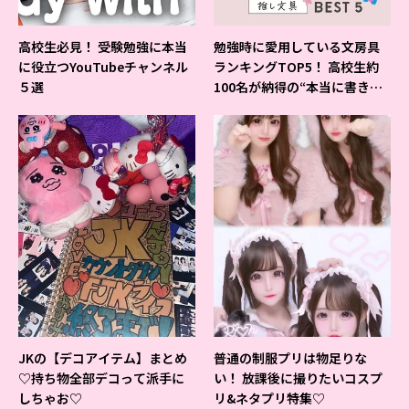
高校生必見！ 受験勉強に本当
勉強時に愛用している文房具
に役立つYouTubeチャンネル
ランキングTOP5！ 高校生約
５選
100名が納得の“本当に書きや
すいシャーペン”が1位に❤
JKの【デコアイテム】まとめ
普通の制服プリは物足りな
♡持ち物全部デコって派手に
い！ 放課後に撮りたいコスプ
しちゃお♡
リ&ネタプリ特集♡