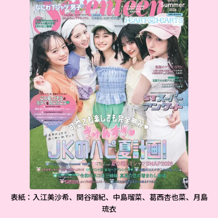
表紙：入江美沙希、関谷瑠紀、中島瑠菜、葛西杏也菜、月島
琉衣