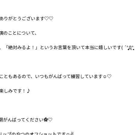
ありがとうございます♡♡
演のことについて、
！」というお言葉を頂いて本当に嬉しいです( ´°̥̥̥̥̥̥̥̥Д°̥̥̥̥̥̥̥
ともあるので、いつもがんばって練習しています︎☺️︎♡
楽しみです！♪
期がんばってください✿♡
ップのやつのオフショットです︎☺️︎︎︎︎✌️︎