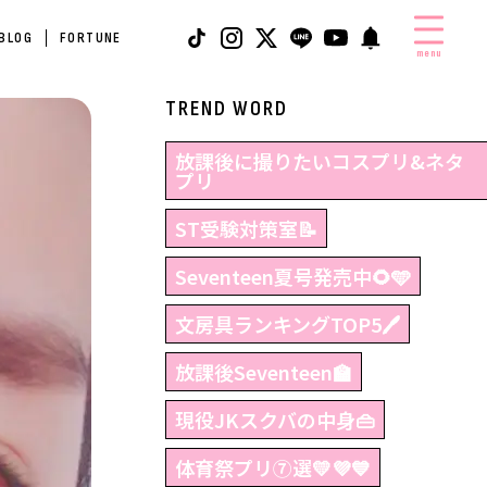
 BLOG
FORTUNE
menu
TREND WORD
放課後に撮りたいコスプリ&ネタ
プリ
ST受験対策室📝
Seventeen夏号発売中🌻🩵
文房具ランキングTOP5🖊
放課後Seventeen🏫
現役JKスクバの中身👜
体育祭プリ⑦選💛💜💙