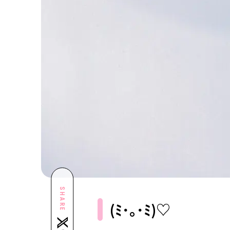
SHARE
(ﾐ･｡･ﾐ)♡