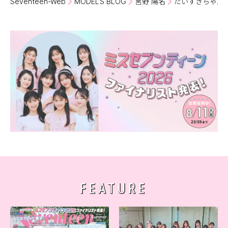
Seventeen-Web
MODEL’S BLOG
宮野 陽名
だいすきちゃん❤️︎
FEATURE