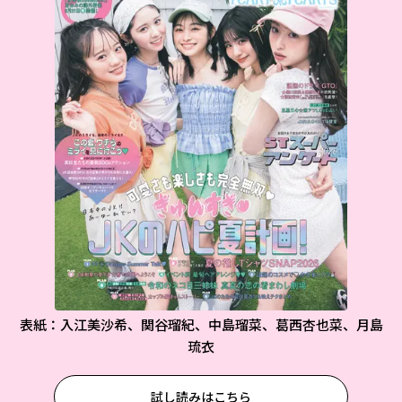
表紙：入江美沙希、関谷瑠紀、中島瑠菜、葛西杏也菜、月島
琉衣
試し読みはこちら