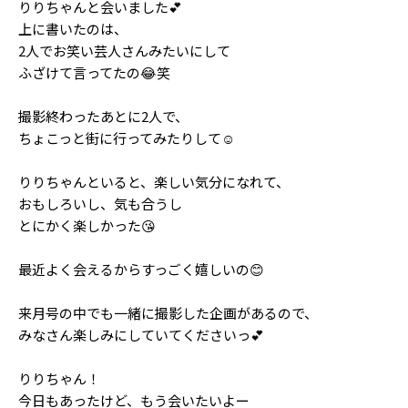
りりちゃんと会いました💕
Follow us
上に書いたのは、
2人でお笑い芸人さんみたいにして
ふざけて言ってたの😂笑
ST member
撮影終わったあとに2人で、
新規会員登録・ログイン
ちょこっと街に行ってみたりして☺️️
りりちゃんといると、楽しい気分になれて、
おもしろいし、気も合うし
とにかく楽しかった😘
最近よく会えるからすっごく嬉しいの😊
来月号の中でも一緒に撮影した企画があるので、
みなさん楽しみにしていてくださいっ💕
りりちゃん！
今日もあったけど、もう会いたいよー