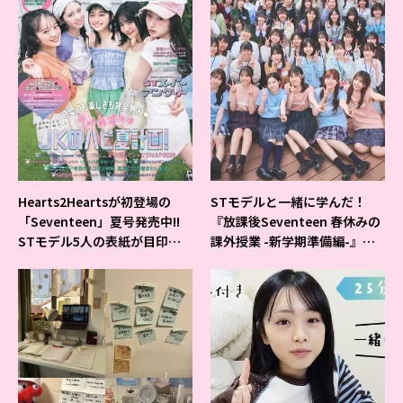
Hearts2Heartsが初登場の
STモデルと一緒に学んだ！
「Seventeen」夏号発売中!!
『放課後Seventeen 春休みの
STモデル5人の表紙が目印だ
課外授業 -新学期準備編-』イ
よ♪
ベントの様子をレポ♡