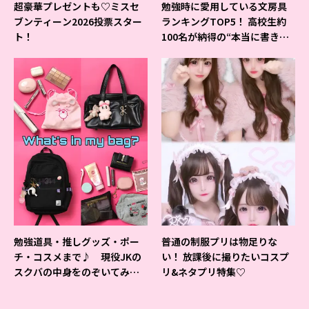
超豪華プレゼントも♡ミスセ
勉強時に愛用している文房具
ブンティーン2026投票スター
ランキングTOP5！ 高校生約
ト！
100名が納得の“本当に書きや
すいシャーペン”が1位に❤
勉強道具・推しグッズ・ポー
普通の制服プリは物足りな
チ・コスメまで♪ 現役JKの
い！ 放課後に撮りたいコスプ
スクバの中身をのぞいてみ
リ&ネタプリ特集♡
た！