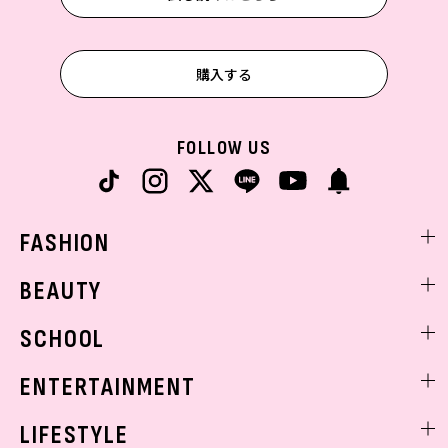
購入する
FOLLOW US
FASHION
ファッションニュース
BEAUTY
モデル私服
ビューティニュース
SCHOOL
着回し
トレンドメイク
着痩せ
スクールニュース
ENTERTAINMENT
ベストコスメ
制服コーデ
ヘアアレンジ・ヘアケア
エンタメニュース
LIFESTYLE
学校ヘアメイク