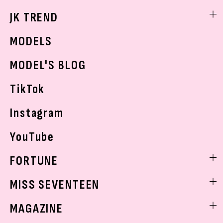
スキンケア
なにわ男子
勉強・受験・進路
ライフスタイルニュース
JK TREND
ボディケア
K-POP
JKランキング・アワード
JKトレンドニュース
MODELS
モデルの購入品
おでかけ
MODEL'S BLOG
お悩み相談
TikTok
Instagram
YouTube
FORTUNE
ゲッターズ飯田
MISS SEVENTEEN
ミスセブンティーンニュース
MAGAZINE