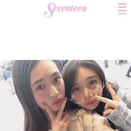
menu
すべての新着記事
FASHION
ファッションニュース
BEAUTY
モデル私服
ビューティニュース
SCHOOL
着回し
トレンドメイク
スクールニュース
ENTERTAINMENT
着痩せ
ベストコスメ
制服コーデ
エンタメニュース
LIFESTYLE
ヘアアレンジ・ヘアケア
学校ヘアメイク
なにわ男子
ライフスタイルニュース
スキンケア
JK TREND
勉強・受験・進路
K-POP
JKランキング・アワード
ボディケア
JKトレンドニュース