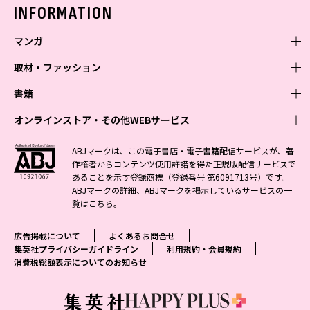
バックナンバー
INFORMATION
マンガ
取材・ファッション
少年マンガ
週刊少年ジャンプ
書籍
青年マンガ
ファッション・美容
ジャンプSQ
少年ジャンプ+
Seventeen
オンラインストア・その他WEBサービス
少女マンガ
芸能・情報・スポーツ
文芸・文庫・総合
Vジャンプ
ジャンプTOON
non-no
ジャンプTOON
Myojo
すばる
女性マンガ
学芸・ノンフィクション・新書
オンラインストア
最強ジャンプ
ABJマークは、この電子書店・電子書籍配信サービスが、著
ZEBRACK
BAILA
ZEBRACK
週プレNEWS
小説すばる
作権者からコンテンツ使用許諾を得た正規版配信サービスで
ジャンプTOON
1日5分で、明日は変わる よみタイ yomitai
OTO
少年ジャンプ+
ライトノベル・ノベライズ
その他WEBサービス
S-MANGA
MAQUIA
あることを示す登録商標（登録番号 第6091713号）です。
S-MANGA
週プレ グラジャパ!
集英社 文芸ステーション
ZEBRACK
集英社学芸部 - 学芸・ノンフィクション
SHUEISHA MANGA-ART HERITAGE
ジャンプTOON
ABJマークの詳細、ABJマークを掲示しているサービスの一
集英社オレンジ文庫
集英社アドナビ
集英社ジャンプリミックス
SPUR
キッズ
集英社コミック文庫
Sportiva
web 集英社文庫
覧は
こちら
。
S-MANGA
集英社ビジネス書
ジャンプキャラクターズストア
ZEBRACK
JUMP j-BOOKS
集英社エディターズ・ラボ
集英社コミック文庫
LEE
集英社みらい文庫
りぼん
パラスポ
青春と読書
集英社コミック文庫
集英社新書
HAPPY PLUS STORE
ジャンプルーキー！
ダッシュエックス文庫公式サイト
広告掲載について
よくあるお問合せ
週刊ヤングジャンプ
eclat
集英社の児童図書 S-KIDS.LAND
マーガレット
アジア人物史
マンガMee公式サイト
集英社新書プラス - 知の水先案内人
SHUEISHA VOX
集英社プライバシーガイドライン
利用規約・会員規約
S-MANGA
集英社Webマガジン コバルト
ヤングジャンプ定期購読デジタル
T JAPAN
消費税総額表示についてのお知らせ
別冊マーガレット
リマコミ
kotoba
LEEマルシェ
集英社ジャンプリミックス
シフォン文庫
ヤンジャン！
HAPPY PLUS ONE
マンガMee公式サイト
マンガMeets
e!集英社
SHOP Marisol
集英社コミック文庫
となりのヤングジャンプ
MEN'S NON-NO
リマコミ