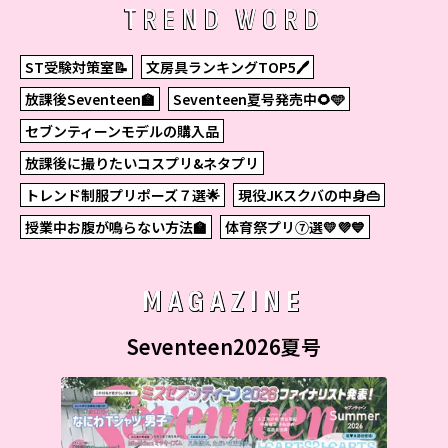
TREND WORD
ST受験対策室📝
文房具ランキングTOP5🖊
放課後Seventeen🏫
Seventeen夏号発売中🌻🩵
セブンティーンモデルの購入品
放課後に撮りたいコスプリ&ネタプリ
トレンド制服プリポーズ７選🌟
現役JKスクバの中身👜
授業中お腹が鳴らない方法🏫
体育祭プリ⑦選💛💜💙
MAGAZINE
Seventeen2026夏号