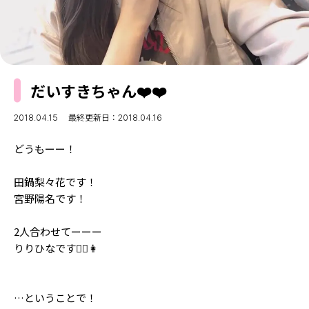
MODELS
モデルの購入品
MODEL'S BLOG
おでかけ
お悩み相談
TikTok
だいすきちゃん❤️︎❤️︎
Instagram
YouTube
2018.04.15
最終更新日：2018.04.16
FORTUNE
どうもーー！
ゲッターズ飯田
MISS SEVENTEEN
田鍋梨々花です！
宮野陽名です！
ミスセブンティーンニュース
MAGAZINE
バックナンバー
2人合わせてーーー
INFORMATION
りりひなです👩‍❤️️‍👩
Seventeen
について
…ということで！