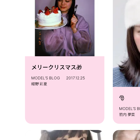
メリークリスマス🎁
MODEL’S BLOG
2017.12.25
紺野 彩夏
🎅
MODEL’S 
箭内 夢菜