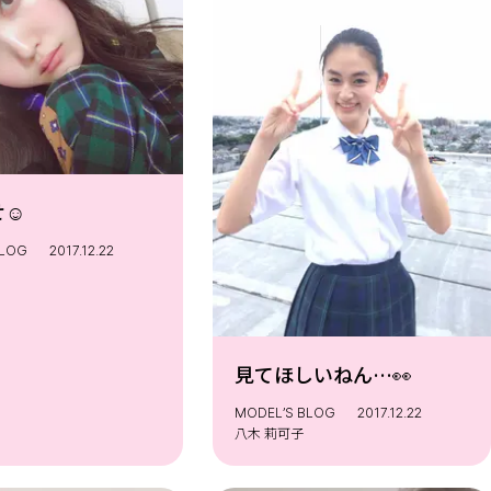
️︎
BLOG
2017.12.22
見てほしいねん…👀
MODEL’S BLOG
2017.12.22
八木 莉可子