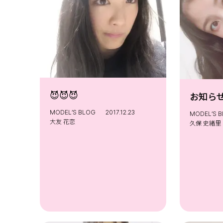
😈😈😈
お知らせ☺
MODEL’S BLOG
2017.12.23
MODEL’S 
大友 花恋
久保 史緒里