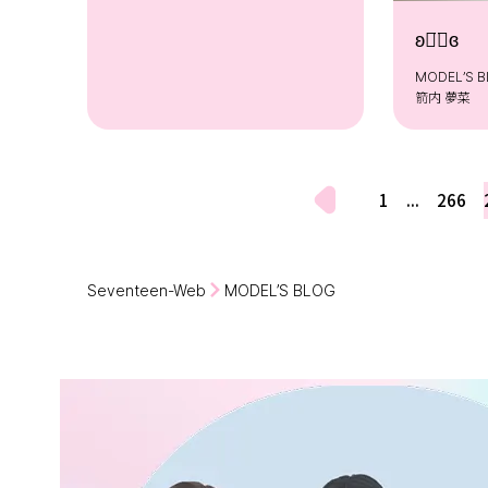
ʚ◡̈⃝ɞ
MODEL’S 
箭内 夢菜
1
...
266
Seventeen-Web
MODEL’S BLOG