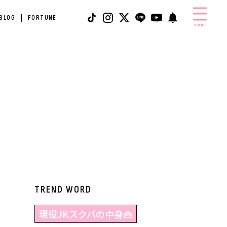
 BLOG
FORTUNE
menu
TREND WORD
現役JKスクバの中身👜