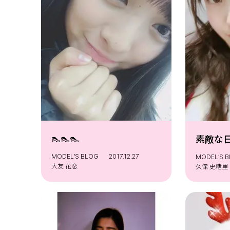
👠👠👠
素敵な
MODEL’S BLOG
2017.12.27
MODEL’S 
大友 花恋
久保 史緒里