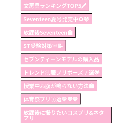
文房具ランキングTOP5🖊
Seventeen夏号発売中🌻🩵
放課後Seventeen🏫
ST受験対策室📝
セブンティーンモデルの購入品
トレンド制服プリポーズ７選🌟
授業中お腹が鳴らない方法🏫
体育祭プリ⑦選💛💜💙
放課後に撮りたいコスプリ&ネタ
プリ