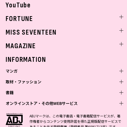
YouTube
FORTUNE
ゲッターズ飯田
MISS SEVENTEEN
ミスセブンティーンニュース
MAGAZINE
バックナンバー
INFORMATION
マンガ
取材・ファッション
少年マンガ
週刊少年ジャンプ
書籍
青年マンガ
ファッション・美容
ジャンプSQ
少年ジャンプ+
Seventeen
オンラインストア・その他WEBサービス
少女マンガ
芸能・情報・スポーツ
文芸・文庫・総合
Vジャンプ
ジャンプTOON
non-no
ジャンプTOON
Myojo
すばる
女性マンガ
学芸・ノンフィクション・新書
オンラインストア
最強ジャンプ
ABJマークは、この電子書店・電子書籍配信サービスが、著
ZEBRACK
BAILA
ZEBRACK
週プレNEWS
小説すばる
作権者からコンテンツ使用許諾を得た正規版配信サービスで
ジャンプTOON
1日5分で、明日は変わる よみタイ yomitai
OTO
少年ジャンプ+
ライトノベル・ノベライズ
その他WEBサービス
S-MANGA
MAQUIA
あることを示す登録商標（登録番号 第6091713号）です。