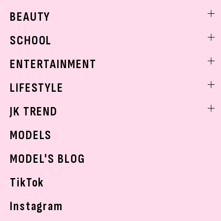
ファッションニュース
BEAUTY
モデル私服
ビューティニュース
SCHOOL
着回し
トレンドメイク
着痩せ
スクールニュース
ENTERTAINMENT
ベストコスメ
制服コーデ
ヘアアレンジ・ヘアケア
エンタメニュース
LIFESTYLE
学校ヘアメイク
スキンケア
なにわ男子
勉強・受験・進路
ライフスタイルニュース
JK TREND
ボディケア
K-POP
JKランキング・アワード
JKトレンドニュース
MODELS
モデルの購入品
おでかけ
MODEL'S BLOG
お悩み相談
TikTok
Instagram