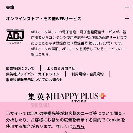
週刊少年ジャンプ
書籍
青年マンガ
ファッション・美容
ジャンプSQ
少年ジャンプ+
Seventeen
オンラインストア・その他WEBサービス
少女マンガ
芸能・情報・スポーツ
文芸・文庫・総合
Vジャンプ
ジャンプTOON
non-no
ジャンプTOON
Myojo
すばる
女性マンガ
学芸・ノンフィクション・新書
オンラインストア
最強ジャンプ
ABJマークは、この電子書店・電子書籍配信サービスが、著
ZEBRACK
BAILA
ZEBRACK
週プレNEWS
小説すばる
作権者からコンテンツ使用許諾を得た正規版配信サービスで
ジャンプTOON
1日5分で、明日は変わる よみタイ yomitai
OTO
少年ジャンプ+
ライトノベル・ノベライズ
その他WEBサービス
S-MANGA
MAQUIA
あることを示す登録商標（登録番号 第6091713号）です。
S-MANGA
週プレ グラジャパ!
集英社 文芸ステーション
ZEBRACK
集英社学芸部 - 学芸・ノンフィクション
SHUEISHA MANGA-ART HERITAGE
ジャンプTOON
ABJマークの詳細、ABJマークを掲示しているサービスの一
集英社オレンジ文庫
集英社アドナビ
集英社ジャンプリミックス
SPUR
キッズ
集英社コミック文庫
Sportiva
web 集英社文庫
覧は
こちら
。
S-MANGA
集英社ビジネス書
ジャンプキャラクターズストア
ZEBRACK
JUMP j-BOOKS
集英社エディターズ・ラボ
集英社コミック文庫
LEE
集英社みらい文庫
りぼん
パラスポ
青春と読書
集英社コミック文庫
集英社新書
HAPPY PLUS STORE
ジャンプルーキー！
ダッシュエックス文庫公式サイト
広告掲載について
よくあるお問合せ
週刊ヤングジャンプ
eclat
集英社の児童図書 S-KIDS.LAND
マーガレット
アジア人物史
マンガMee公式サイト
集英社新書プラス - 知の水先案内人
SHUEISHA VOX
集英社プライバシーガイドライン
利用規約・会員規約
S-MANGA
集英社Webマガジン コバルト
ヤングジャンプ定期購読デジタル
T JAPAN
消費税総額表示についてのお知らせ
別冊マーガレット
リマコミ
kotoba
LEEマルシェ
集英社ジャンプリミックス
シフォン文庫
ヤンジャン！
HAPPY PLUS ONE
マンガMee公式サイト
マンガMeets
e!集英社
SHOP Marisol
集英社コミック文庫
となりのヤングジャンプ
MEN'S NON-NO
リマコミ
Cookie
情報・知識＆オピニオン imidas
eclat premium
グランドジャンプ
UOMO
マンガMeets
Cocohana
mirabella
当サイトでは当社の提携先等がお客様のニーズ等について調査・
ウルトラジャンプ
集英社オンライン
© SHUEISHA Inc. All Right Reserved.
office YOU
mirabella homme
分析したり、お客様にお勧めの広告を表示する目的で Cookie を
使用する場合があります。詳しくは
こちら
zakka market