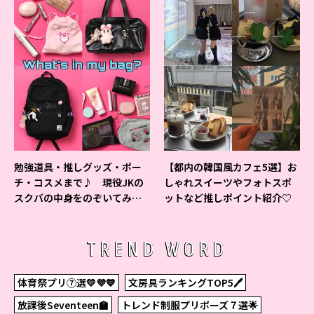
勉強道具・推しグッズ・ポー
【都内の韓国風カフェ5選】お
チ・コスメまで♪ 現役JKの
しゃれスイーツやフォトスポ
スクバの中身をのぞいてみ
ットなど推しポイント紹介♡
た！
TREND WORD
体育祭プリ⑦選💛💜💙
文房具ランキングTOP5🖊
放課後Seventeen🏫
トレンド制服プリポーズ７選🌟