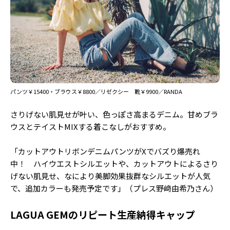
Follow us
ST member
新規会員登録・ログイン
パンツ￥15400・ブラウス￥8800／リゼクシー 靴￥9900／RANDA
さりげない肌見せが叶い、色っぽさ高まるデニム。甘めブラ
ウスとテイストMIXする着こなしがおすすめ。
「カットアウトリボンデニムパンツがXでバズり爆売れ
中！ ハイウエストシルエットや、カットアウトによるさり
げない肌見せ、なにより美脚効果抜群なシルエットが人気
で、追加カラーも発売予定です」（プレス野﨑由希乃さん）
LAGUA GEMのリピート生産納得キャップ