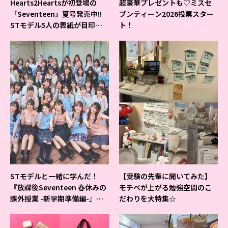
Hearts2Heartsが初登場の
超豪華プレゼントも♡ミスセ
「Seventeen」夏号発売中!!
ブンティーン2026投票スター
STモデル5人の表紙が目印だ
ト！
よ♪
STモデルと一緒に学んだ！
【受験の先輩に聞いてみた】
『放課後Seventeen 春休みの
モチベが上がる勉強空間のこ
課外授業 -新学期準備編-』イ
だわりを大特集☆
ベントの様子をレポ♡