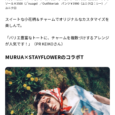
ソール￥3500（√nuage）／Outfitter lab パンツ￥3990（ユニクロ：シー）／
ユニクロ
スイートな小花柄＆チャームでオリジナルなカスタマイズを
楽しんで。
「バリエ豊富なトートに、チャームを複数づけするアレンジ
が人気です！」（PR KEIKOさん）
MURUA×STAYFLOWERのコラボT