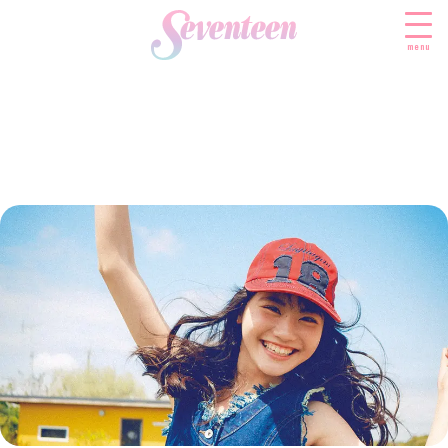
menu
すべての新着記事
FASHION
ファッションニュース
BEAUTY
モデル私服
ビューティニュース
SCHOOL
着回し
トレンドメイク
スクールニュース
ENTERTAINMENT
着痩せ
ベストコスメ
制服コーデ
エンタメニュース
LIFESTYLE
ヘアアレンジ・ヘアケア
学校ヘアメイク
なにわ男子
ライフスタイルニュース
スキンケア
JK TREND
勉強・受験・進路
K-POP
JKランキング・アワード
ボディケア
JKトレンドニュース