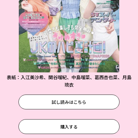
表紙：入江美沙希、関谷瑠紀、中島瑠菜、葛西杏也菜、月島
琉衣
試し読みはこちら
購入する