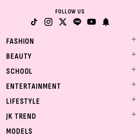
FOLLOW US
FASHION
ファッションニュース
BEAUTY
モデル私服
ビューティニュース
SCHOOL
着回し
トレンドメイク
着痩せ
スクールニュース
ENTERTAINMENT
ベストコスメ
制服コーデ
ヘアアレンジ・ヘアケア
エンタメニュース
LIFESTYLE
学校ヘアメイク
スキンケア
なにわ男子
勉強・受験・進路
ライフスタイルニュース
JK TREND
ボディケア
K-POP
JKランキング・アワード
JKトレンドニュース
MODELS
モデルの購入品