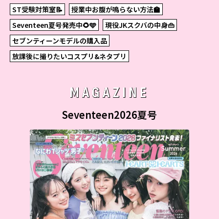
ST受験対策室📝
授業中お腹が鳴らない方法🏫
Seventeen夏号発売中🌻🩵
現役JKスクバの中身👜
セブンティーンモデルの購入品
放課後に撮りたいコスプリ&ネタプリ
MAGAZINE
Seventeen2026夏号