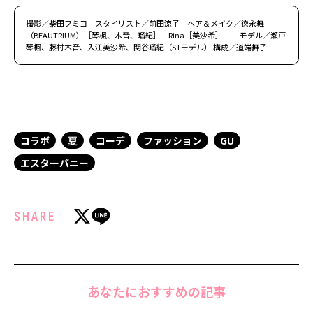
撮影／柴田フミコ スタイリスト／前田涼子 ヘア＆メイク／徳永舞
（BEAUTRIUM）［琴楓、木音、瑠紀］ Rina［美沙希］ モデル／瀬戸
琴楓、藤村木音、入江美沙希、関谷瑠紀（STモデル） 構成／道端舞子
コラボ
夏
コーデ
ファッション
GU
エスターバニー
SHARE
あなたにおすすめの記事