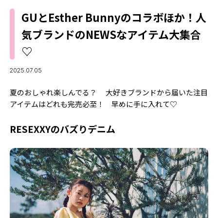
MODELS
モデルの購入品
GUとEsther Bunnyのコラボほか！人
MODEL'S BLOG
おでかけ
気ブランドのNEWSなアイテム大集合
お悩み相談
TikTok
♡
Instagram
2025.07.05
YouTube
夏のおしゃれ楽しんでる？ 大好きブランドから届いた注目
FORTUNE
アイテムはどれも完売必至！ 早めに手に入れて♡
ゲッターズ飯田
MISS SEVENTEEN
RESEXXYのバズりデニム
ミスセブンティーンニュース
MAGAZINE
バックナンバー
INFORMATION
Seventeen
について