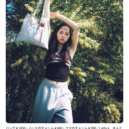
バッグ￥1650・ハートのチャーム￥660・クマのチャーム￥990／Lattice キャミ