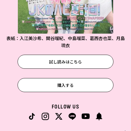
表紙：入江美沙希、関谷瑠紀、中島瑠菜、葛西杏也菜、月島
琉衣
試し読みはこちら
購入する
FOLLOW US