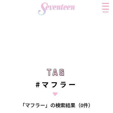
menu
すべての新着記事
FASHION
ファッションニュース
BEAUTY
モデル私服
ビューティニュース
TAG
TAG
SCHOOL
着回し
トレンドメイク
スクールニュース
ENTERTAINMENT
#マフラー
着痩せ
ベストコスメ
制服コーデ
エンタメニュース
LIFESTYLE
ヘアアレンジ・ヘアケア
学校ヘアメイク
なにわ男子
ライフスタイルニュース
スキンケア
JK TREND
「マフラー」の検索結果（0件）
勉強・受験・進路
K-POP
JKランキング・アワード
ボディケア
JKトレンドニュース