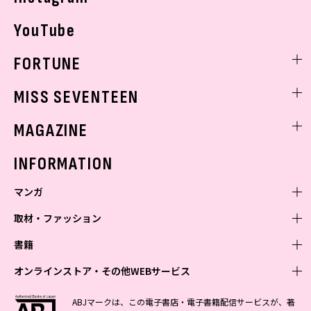
YouTube
FORTUNE
ゲッターズ飯田
MISS SEVENTEEN
ミスセブンティーンニュース
MAGAZINE
バックナンバー
INFORMATION
マンガ
取材・ファッション
少年マンガ
週刊少年ジャンプ
書籍
青年マンガ
ファッション・美容
ジャンプSQ
少年ジャンプ+
Seventeen
オンラインストア・その他WEBサービス
少女マンガ
芸能・情報・スポーツ
文芸・文庫・総合
Vジャンプ
ジャンプTOON
non-no
ジャンプTOON
Myojo
すばる
女性マンガ
学芸・ノンフィクション・新書
オンラインストア
最強ジャンプ
ABJマークは、この電子書店・電子書籍配信サービスが、著
ZEBRACK
BAILA
ZEBRACK
週プレNEWS
小説すばる