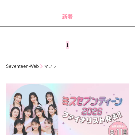
MODELS
モデルの購入品
MODEL'S BLOG
おでかけ
新着
お悩み相談
TikTok
Instagram
1
YouTube
FORTUNE
Seventeen-Web
マフラー
ゲッターズ飯田
MISS SEVENTEEN
ミスセブンティーンニュース
MAGAZINE
バックナンバー
INFORMATION
Seventeen
について