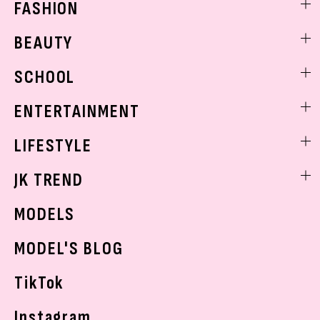
FASHION
ファッションニュース
BEAUTY
モデル私服
ビューティニュース
SCHOOL
着回し
トレンドメイク
着痩せ
スクールニュース
ENTERTAINMENT
ベストコスメ
制服コーデ
ヘアアレンジ・ヘアケア
エンタメニュース
LIFESTYLE
学校ヘアメイク
スキンケア
なにわ男子
勉強・受験・進路
ライフスタイルニュース
JK TREND
ボディケア
K-POP
JKランキング・アワード
JKトレンドニュース
MODELS
モデルの購入品
おでかけ
MODEL'S BLOG
お悩み相談
TikTok
Instagram