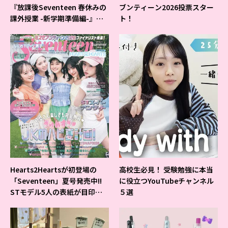
『放課後Seventeen 春休みの
ブンティーン2026投票スター
課外授業 -新学期準備編-』イ
ト！
ベントの様子をレポ♡
Hearts2Heartsが初登場の
高校生必見！ 受験勉強に本当
「Seventeen」夏号発売中!!
に役立つYouTubeチャンネル
STモデル5人の表紙が目印だ
５選
よ♪