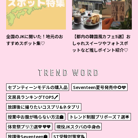
全国のJKに聞いた！地元のお
【都内の韓国風カフェ5選】お
すすめスポット集♡
しゃれスイーツやフォトスポ
ットなど推しポイント紹介♡
TREND WORD
セブンティーンモデルの購入品
Seventeen夏号発売中🌻🩵
文房具ランキングTOP5🖊
放課後に撮りたいコスプリ&ネタプリ
授業中お腹が鳴らない方法🏫
トレンド制服プリポーズ７選🌟
体育祭プリ⑦選💛💜💙
現役JKスクバの中身👜
放課後Seventeen🏫
ST受験対策室📝