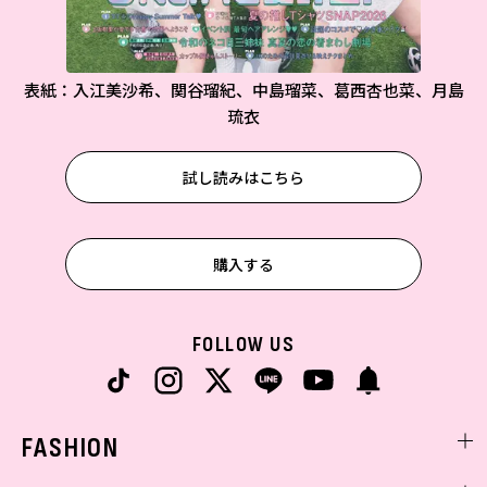
表紙：入江美沙希、関谷瑠紀、中島瑠菜、葛西杏也菜、月島
琉衣
試し読みはこちら
購入する
FOLLOW US
FASHION
ファッションニュース