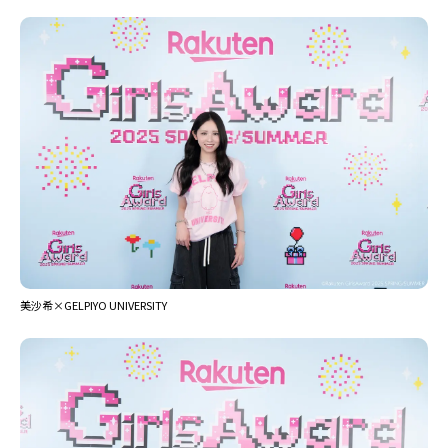
美沙希×GELPIYO UNIVERSITY