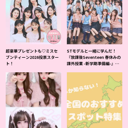
超豪華プレゼントも♡ミスセ
STモデルと一緒に学んだ！
ブンティーン2026投票スター
『放課後Seventeen 春休みの
ト！
課外授業 -新学期準備編-』イ
ベントの様子をレポ♡