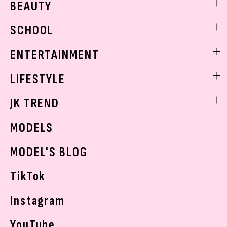
BEAUTY
モデル私服
ビューティニュース
SCHOOL
着回し
トレンドメイク
着痩せ
スクールニュース
ENTERTAINMENT
ベストコスメ
制服コーデ
ヘアアレンジ・ヘアケア
エンタメニュース
LIFESTYLE
学校ヘアメイク
スキンケア
なにわ男子
勉強・受験・進路
ライフスタイルニュース
JK TREND
ボディケア
K-POP
JKランキング・アワード
JKトレンドニュース
MODELS
モデルの購入品
おでかけ
MODEL'S BLOG
お悩み相談
TikTok
Instagram
YouTube