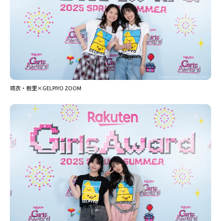
琉衣・樹里×GELPIYO ZOOM