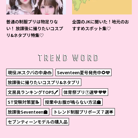
普通の制服プリは物足りな
全国のJKに聞いた！地元のお
い！ 放課後に撮りたいコスプ
すすめスポット集♡
リ&ネタプリ特集♡
TREND WORD
現役JKスクバの中身👜
Seventeen夏号発売中🌻🩵
放課後に撮りたいコスプリ&ネタプリ
文房具ランキングTOP5🖊
体育祭プリ⑦選💛💜💙
ST受験対策室📝
授業中お腹が鳴らない方法🏫
放課後Seventeen🏫
トレンド制服プリポーズ７選🌟
セブンティーンモデルの購入品