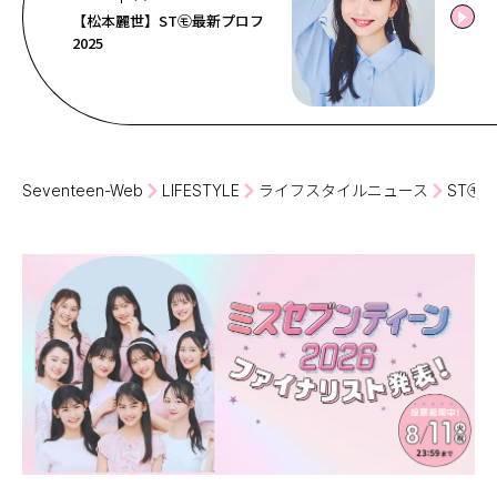
【松本麗世】ST㋲最新プロフ
2025
Seventeen-Web
LIFESTYLE
ライフスタイルニュース
ST㋲