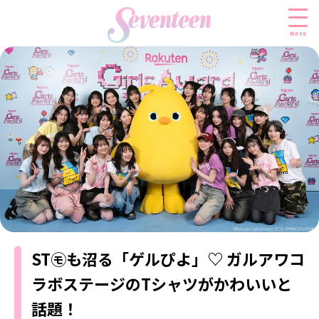
menu
すべての新着記事
FASHION
ファッションニュース
BEAUTY
モデル私服
ビューティニュース
SCHOOL
着回し
トレンドメイク
スクールニュース
ENTERTAINMENT
着痩せ
ベストコスメ
制服コーデ
ST㋲も沼る「ゲルぴよ」♡ ガルアワコ
エンタメニュース
LIFESTYLE
ヘアアレンジ・ヘアケア
学校ヘアメイク
なにわ男子
ラボステージのTシャツがかわいいと
ライフスタイルニュース
スキンケア
JK TREND
勉強・受験・進路
K-POP
話題！
JKランキング・アワード
ボディケア
JKトレンドニュース