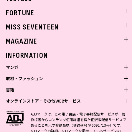
FORTUNE
ゲッターズ飯田
MISS SEVENTEEN
ミスセブンティーンニュース
MAGAZINE
バックナンバー
INFORMATION
マンガ
取材・ファッション
少年マンガ
週刊少年ジャンプ
書籍
青年マンガ
ファッション・美容
ジャンプSQ
少年ジャンプ+
Seventeen
オンラインストア・その他WEBサービス
少女マンガ
芸能・情報・スポーツ
文芸・文庫・総合
Vジャンプ
ジャンプTOON
non-no
ジャンプTOON
Myojo
すばる
女性マンガ
学芸・ノンフィクション・新書
オンラインストア
最強ジャンプ
ABJマークは、この電子書店・電子書籍配信サービスが、著
ZEBRACK
BAILA
ZEBRACK
週プレNEWS
小説すばる
作権者からコンテンツ使用許諾を得た正規版配信サービスで
ジャンプTOON
1日5分で、明日は変わる よみタイ yomitai
OTO
少年ジャンプ+
ライトノベル・ノベライズ
その他WEBサービス
S-MANGA
MAQUIA
あることを示す登録商標（登録番号 第6091713号）です。
S-MANGA
週プレ グラジャパ!
集英社 文芸ステーション
ZEBRACK
集英社学芸部 - 学芸・ノンフィクション
SHUEISHA MANGA-ART HERITAGE
ジャンプTOON
ABJマークの詳細、ABJマークを掲示しているサービスの一
集英社オレンジ文庫
集英社アドナビ