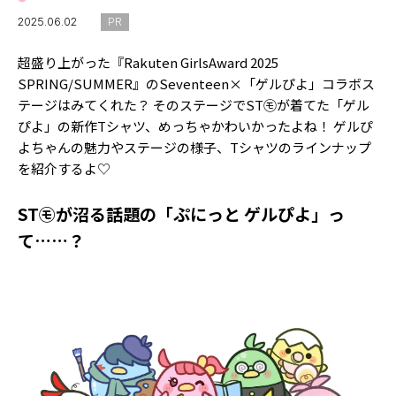
MODELS
モデルの購入品
2025.06.02
PR
MODEL'S BLOG
おでかけ
超盛り上がった『Rakuten GirlsAward 2025
お悩み相談
TikTok
SPRING/SUMMER』のSeventeen×「ゲルぴよ」コラボス
テージはみてくれた？ そのステージでST㋲が着てた「ゲル
Instagram
ぴよ」の新作Tシャツ、めっちゃかわいかったよね！ ゲルぴ
よちゃんの魅力やステージの様子、Tシャツのラインナップ
YouTube
を紹介するよ♡
FORTUNE
ST㋲が沼る話題の「ぷにっと ゲルぴよ」っ
ゲッターズ飯田
MISS SEVENTEEN
て……？
ミスセブンティーンニュース
MAGAZINE
バックナンバー
INFORMATION
Seventeen
について