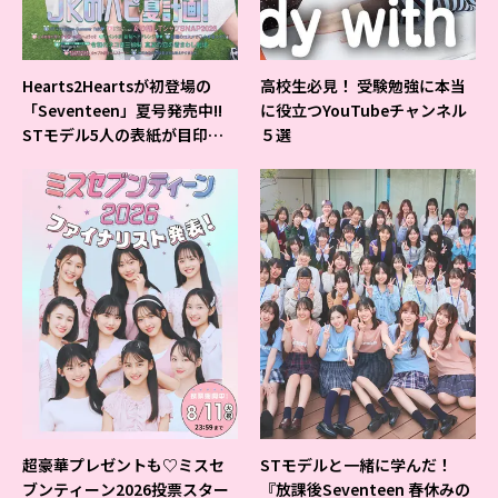
Hearts2Heartsが初登場の
高校生必見！ 受験勉強に本当
「Seventeen」夏号発売中!!
に役立つYouTubeチャンネル
STモデル5人の表紙が目印だ
５選
よ♪
超豪華プレゼントも♡ミスセ
STモデルと一緒に学んだ！
ブンティーン2026投票スター
『放課後Seventeen 春休みの