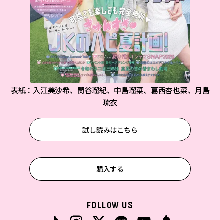
表紙：入江美沙希、関谷瑠紀、中島瑠菜、葛西杏也菜、月島
琉衣
試し読みはこちら
購入する
FOLLOW US