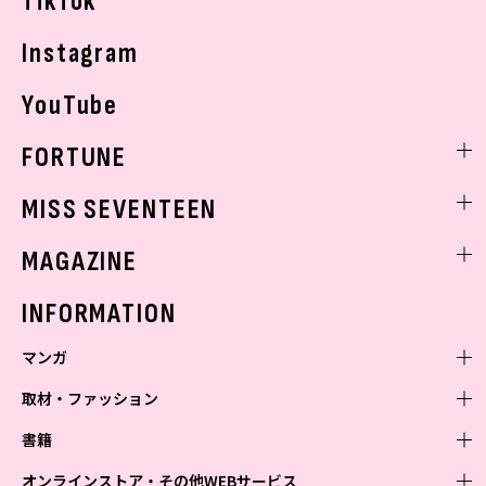
TikTok
Instagram
YouTube
FORTUNE
ゲッターズ飯田
MISS SEVENTEEN
ミスセブンティーンニュース
MAGAZINE
バックナンバー
INFORMATION
マンガ
取材・ファッション
少年マンガ
週刊少年ジャンプ
書籍
青年マンガ
ファッション・美容
ジャンプSQ
少年ジャンプ+
Seventeen
オンラインストア・その他WEBサービス
少女マンガ
芸能・情報・スポーツ
文芸・文庫・総合