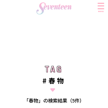
menu
すべての新着記事
FASHION
ファッションニュース
BEAUTY
モデル私服
ビューティニュース
TAG
TAG
SCHOOL
着回し
トレンドメイク
スクールニュース
ENTERTAINMENT
#春物
着痩せ
ベストコスメ
制服コーデ
エンタメニュース
LIFESTYLE
ヘアアレンジ・ヘアケア
学校ヘアメイク
なにわ男子
ライフスタイルニュース
スキンケア
JK TREND
「春物」の検索結果（5件）
勉強・受験・進路
K-POP
JKランキング・アワード
ボディケア
JKトレンドニュース