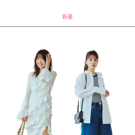
MODELS
モデルの購入品
MODEL'S BLOG
おでかけ
新着
お悩み相談
TikTok
Instagram
YouTube
FORTUNE
ゲッターズ飯田
MISS SEVENTEEN
ミスセブンティーンニュース
MAGAZINE
バックナンバー
INFORMATION
Seventeen
について