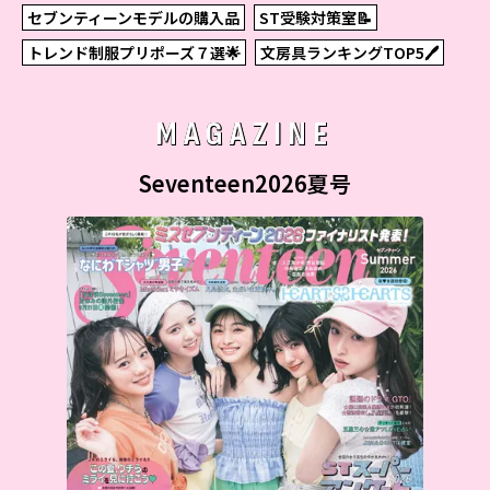
セブンティーンモデルの購入品
ST受験対策室📝
トレンド制服プリポーズ７選🌟
文房具ランキングTOP5🖊
MAGAZINE
Seventeen2026夏号