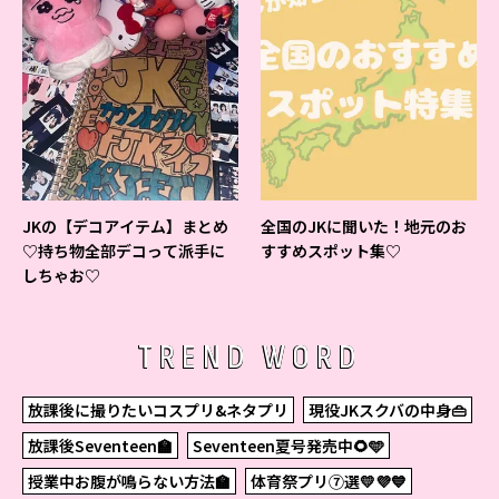
JKの【デコアイテム】まとめ
全国のJKに聞いた！地元のお
♡持ち物全部デコって派手に
すすめスポット集♡
しちゃお♡
TREND WORD
放課後に撮りたいコスプリ&ネタプリ
現役JKスクバの中身👜
放課後Seventeen🏫
Seventeen夏号発売中🌻🩵
授業中お腹が鳴らない方法🏫
体育祭プリ⑦選💛💜💙