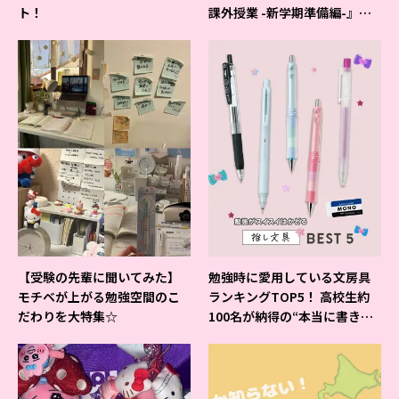
ト！
課外授業 -新学期準備編-』イ
ベントの様子をレポ♡
【受験の先輩に聞いてみた】
勉強時に愛用している文房具
モチベが上がる勉強空間のこ
ランキングTOP5！ 高校生約
だわりを大特集☆
100名が納得の“本当に書きや
すいシャーペン”が1位に❤