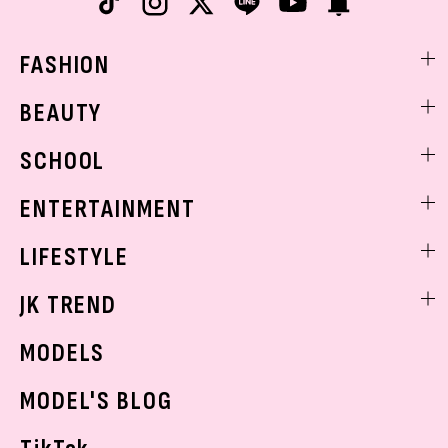
FASHION
ファッションニュース
BEAUTY
モデル私服
ビューティニュース
SCHOOL
着回し
トレンドメイク
着痩せ
スクールニュース
ENTERTAINMENT
ベストコスメ
制服コーデ
ヘアアレンジ・ヘアケア
エンタメニュース
LIFESTYLE
学校ヘアメイク
スキンケア
なにわ男子
勉強・受験・進路
ライフスタイルニュース
JK TREND
ボディケア
K-POP
JKランキング・アワード
JKトレンドニュース
MODELS
モデルの購入品
おでかけ
MODEL'S BLOG
お悩み相談