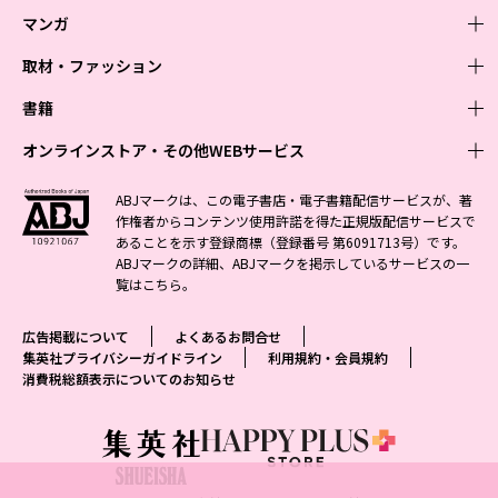
マンガ
取材・ファッション
少年マンガ
週刊少年ジャンプ
書籍
青年マンガ
ファッション・美容
ジャンプSQ
少年ジャンプ+
Seventeen
オンラインストア・その他WEBサービス
少女マンガ
芸能・情報・スポーツ
文芸・文庫・総合
Vジャンプ
ジャンプTOON
non-no
ジャンプTOON
Myojo
すばる
女性マンガ
学芸・ノンフィクション・新書
オンラインストア
最強ジャンプ
ABJマークは、この電子書店・電子書籍配信サービスが、著
ZEBRACK
BAILA
ZEBRACK
週プレNEWS
小説すばる
作権者からコンテンツ使用許諾を得た正規版配信サービスで
ジャンプTOON
1日5分で、明日は変わる よみタイ yomitai
OTO
少年ジャンプ+
ライトノベル・ノベライズ
その他WEBサービス
S-MANGA
MAQUIA
あることを示す登録商標（登録番号 第6091713号）です。
S-MANGA
週プレ グラジャパ!
集英社 文芸ステーション
ZEBRACK
集英社学芸部 - 学芸・ノンフィクション
SHUEISHA MANGA-ART HERITAGE
ジャンプTOON
ABJマークの詳細、ABJマークを掲示しているサービスの一
集英社オレンジ文庫
集英社アドナビ
集英社ジャンプリミックス
SPUR
キッズ
集英社コミック文庫
Sportiva
web 集英社文庫
覧は
こちら
。
S-MANGA
集英社ビジネス書
ジャンプキャラクターズストア
ZEBRACK
JUMP j-BOOKS
集英社エディターズ・ラボ
集英社コミック文庫
LEE
集英社みらい文庫
りぼん
パラスポ
青春と読書
集英社コミック文庫
集英社新書
HAPPY PLUS STORE
ジャンプルーキー！
ダッシュエックス文庫公式サイト
広告掲載について
よくあるお問合せ
週刊ヤングジャンプ
eclat
集英社の児童図書 S-KIDS.LAND
マーガレット
アジア人物史
マンガMee公式サイト
集英社新書プラス - 知の水先案内人
SHUEISHA VOX
集英社プライバシーガイドライン
利用規約・会員規約
S-MANGA
集英社Webマガジン コバルト
ヤングジャンプ定期購読デジタル
T JAPAN
消費税総額表示についてのお知らせ
別冊マーガレット
リマコミ
kotoba
LEEマルシェ
集英社ジャンプリミックス
シフォン文庫
ヤンジャン！
HAPPY PLUS ONE
マンガMee公式サイト
マンガMeets
e!集英社
SHOP Marisol
集英社コミック文庫
となりのヤングジャンプ
MEN'S NON-NO
リマコミ
Cookie
情報・知識＆オピニオン imidas
eclat premium
グランドジャンプ
UOMO
マンガMeets
Cocohana
mirabella