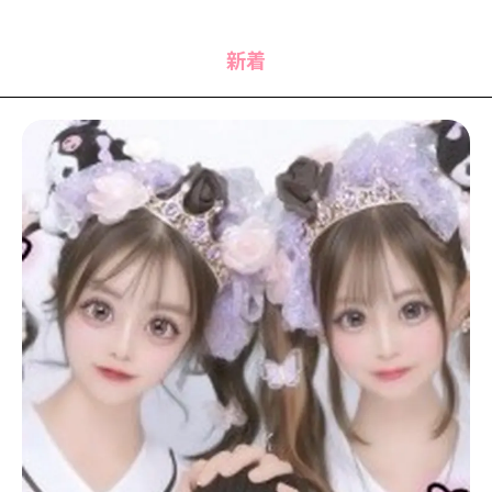
MODELS
モデルの購入品
MODEL'S BLOG
おでかけ
新着
お悩み相談
TikTok
Instagram
YouTube
FORTUNE
ゲッターズ飯田
MISS SEVENTEEN
ミスセブンティーンニュース
MAGAZINE
バックナンバー
INFORMATION
Seventeen
について