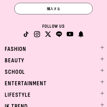
購入する
FOLLOW US
FASHION
ファッションニュース
BEAUTY
モデル私服
ビューティニュース
SCHOOL
着回し
トレンドメイク
着痩せ
スクールニュース
ENTERTAINMENT
ベストコスメ
制服コーデ
ヘアアレンジ・ヘアケア
エンタメニュース
LIFESTYLE
学校ヘアメイク
スキンケア
なにわ男子
勉強・受験・進路
ライフスタイルニュース
JK TREND
ボディケア
K-POP