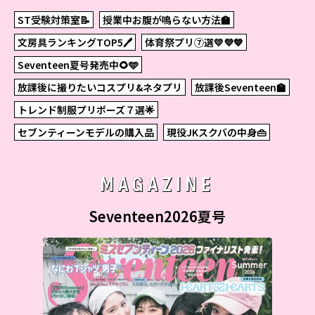
ST受験対策室📝
授業中お腹が鳴らない方法🏫
文房具ランキングTOP5🖊
体育祭プリ⑦選💛💜💙
Seventeen夏号発売中🌻🩵
放課後に撮りたいコスプリ&ネタプリ
放課後Seventeen🏫
トレンド制服プリポーズ７選🌟
セブンティーンモデルの購入品
現役JKスクバの中身👜
MAGAZINE
Seventeen2026夏号