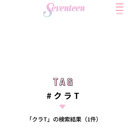
menu
すべての新着記事
FASHION
ファッションニュース
BEAUTY
モデル私服
ビューティニュース
TAG
TAG
SCHOOL
着回し
トレンドメイク
スクールニュース
ENTERTAINMENT
#クラT
着痩せ
ベストコスメ
制服コーデ
エンタメニュース
LIFESTYLE
ヘアアレンジ・ヘアケア
学校ヘアメイク
なにわ男子
ライフスタイルニュース
スキンケア
JK TREND
「クラT」の検索結果（1件）
勉強・受験・進路
K-POP
JKランキング・アワード
ボディケア
JKトレンドニュース