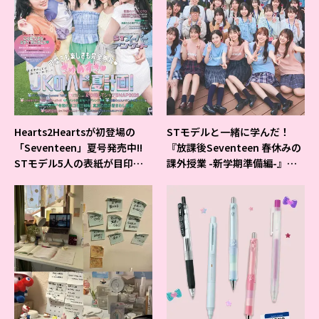
Hearts2Heartsが初登場の
STモデルと一緒に学んだ！
「Seventeen」夏号発売中!!
『放課後Seventeen 春休みの
STモデル5人の表紙が目印だ
課外授業 -新学期準備編-』イ
よ♪
ベントの様子をレポ♡