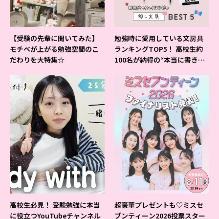
【受験の先輩に聞いてみた】
勉強時に愛用している文房具
モチベが上がる勉強空間のこ
ランキングTOP5！ 高校生約
だわりを大特集☆
100名が納得の“本当に書きや
すいシャーペン”が1位に❤
高校生必見！ 受験勉強に本当
超豪華プレゼントも♡ミスセ
に役立つYouTubeチャンネル
ブンティーン2026投票スター