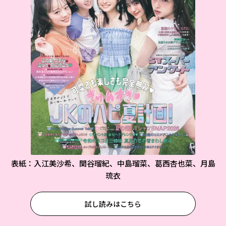
表紙：入江美沙希、関谷瑠紀、中島瑠菜、葛西杏也菜、月島
琉衣
試し読みはこちら