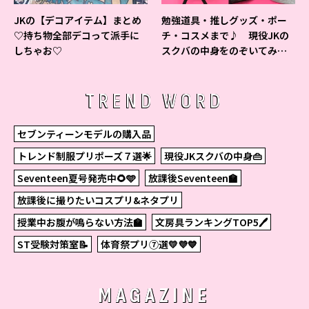
JKの【デコアイテム】まとめ
勉強道具・推しグッズ・ポー
♡持ち物全部デコって派手に
チ・コスメまで♪ 現役JKの
しちゃお♡
スクバの中身をのぞいてみ
た！
TREND WORD
セブンティーンモデルの購入品
トレンド制服プリポーズ７選🌟
現役JKスクバの中身👜
Seventeen夏号発売中🌻🩵
放課後Seventeen🏫
放課後に撮りたいコスプリ&ネタプリ
授業中お腹が鳴らない方法🏫
文房具ランキングTOP5🖊
ST受験対策室📝
体育祭プリ⑦選💛💜💙
MAGAZINE