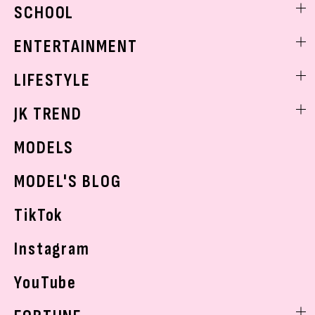
ビューティニュース
SCHOOL
着回し
トレンドメイク
着痩せ
スクールニュース
ENTERTAINMENT
ベストコスメ
制服コーデ
ヘアアレンジ・ヘアケア
エンタメニュース
LIFESTYLE
学校ヘアメイク
スキンケア
なにわ男子
勉強・受験・進路
ライフスタイルニュース
JK TREND
ボディケア
K-POP
JKランキング・アワード
JKトレンドニュース
MODELS
モデルの購入品
おでかけ
MODEL'S BLOG
お悩み相談
TikTok
Instagram
YouTube