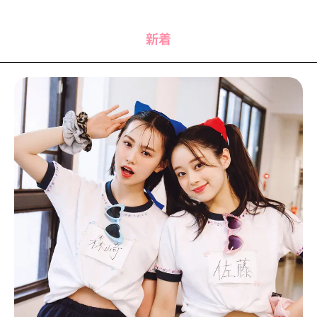
MODELS
モデルの購入品
MODEL'S BLOG
おでかけ
新着
お悩み相談
TikTok
Instagram
YouTube
FORTUNE
ゲッターズ飯田
MISS SEVENTEEN
ミスセブンティーンニュース
MAGAZINE
バックナンバー
INFORMATION
Seventeen
について