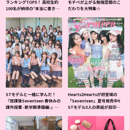
ランキングTOP5！ 高校生約
モチベが上がる勉強空間のこ
100名が納得の“本当に書きや
だわりを大特集☆
すいシャーペン”が1位に❤
STモデルと一緒に学んだ！
Hearts2Heartsが初登場の
『放課後Seventeen 春休みの
「Seventeen」夏号発売中!!
課外授業 -新学期準備編-』イ
STモデル5人の表紙が目印だ
ベントの様子をレポ♡
よ♪