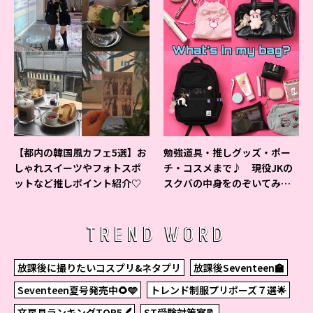
【都内の韓国風カフェ5選】お
勉強道具・推しグッズ・ポー
しゃれスイーツやフォトスポ
チ・コスメまで♪ 現役JKの
ットなど推しポイント紹介♡
スクバの中身をのぞいてみ
た！
TREND WORD
放課後に撮りたいコスプリ&ネタプリ
放課後Seventeen🏫
Seventeen夏号発売中🌻🩵
トレンド制服プリポーズ７選🌟
文房具ランキングTOP5🖊
ST受験対策室📝