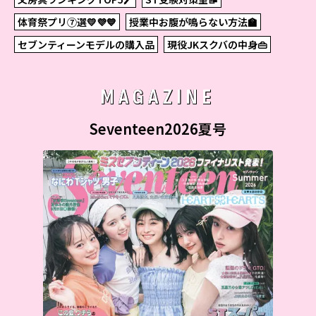
体育祭プリ⑦選💛💜💙
授業中お腹が鳴らない方法🏫
セブンティーンモデルの購入品
現役JKスクバの中身👜
MAGAZINE
Seventeen2026夏号