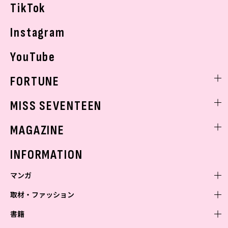
TikTok
Instagram
YouTube
FORTUNE
ゲッターズ飯田
MISS SEVENTEEN
ミスセブンティーンニュース
MAGAZINE
バックナンバー
INFORMATION
マンガ
取材・ファッション
少年マンガ
週刊少年ジャンプ
書籍
青年マンガ
ファッション・美容
ジャンプSQ
少年ジャンプ+
Seventeen