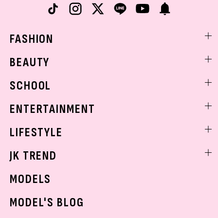
FASHION
ファッションニュース
BEAUTY
モデル私服
ビューティニュース
SCHOOL
着回し
トレンドメイク
着痩せ
スクールニュース
ENTERTAINMENT
ベストコスメ
制服コーデ
ヘアアレンジ・ヘアケア
エンタメニュース
LIFESTYLE
学校ヘアメイク
スキンケア
なにわ男子
勉強・受験・進路
ライフスタイルニュース
JK TREND
ボディケア
K-POP
JKランキング・アワード
JKトレンドニュース
MODELS
モデルの購入品
おでかけ
MODEL'S BLOG
お悩み相談