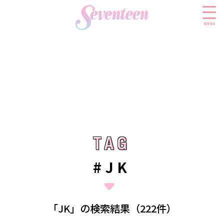
menu
すべての新着記事
FASHION
ファッションニュース
BEAUTY
モデル私服
ビューティニュース
TAG
TAG
SCHOOL
着回し
トレンドメイク
スクールニュース
ENTERTAINMENT
#JK
着痩せ
ベストコスメ
制服コーデ
エンタメニュース
LIFESTYLE
ヘアアレンジ・ヘアケア
学校ヘアメイク
なにわ男子
ライフスタイルニュース
スキンケア
JK TREND
「JK」の検索結果（222件）
勉強・受験・進路
K-POP
JKランキング・アワード
ボディケア
JKトレンドニュース