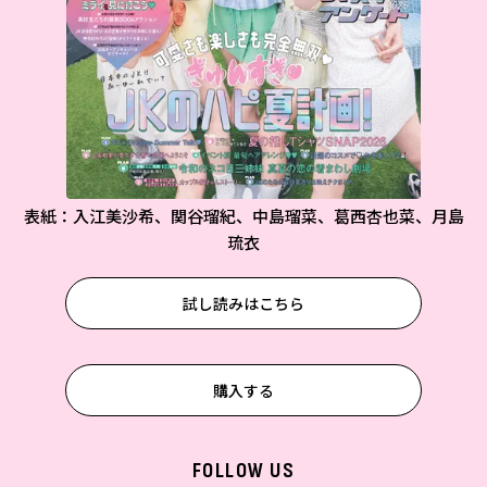
表紙：入江美沙希、関谷瑠紀、中島瑠菜、葛西杏也菜、月島
琉衣
試し読みはこちら
購入する
FOLLOW US