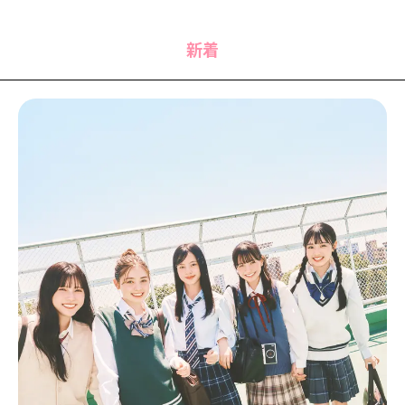
MODELS
モデルの購入品
MODEL'S BLOG
おでかけ
新着
お悩み相談
TikTok
Instagram
YouTube
FORTUNE
ゲッターズ飯田
MISS SEVENTEEN
ミスセブンティーンニュース
MAGAZINE
バックナンバー
INFORMATION
Seventeen
について