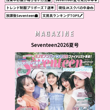
トレンド制服プリポーズ７選🌟
現役JKスクバの中身👜
放課後Seventeen🏫
文房具ランキングTOP5🖊
MAGAZINE
Seventeen2026夏号