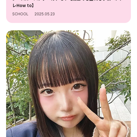
レHow to】
SCHOOL
2025.05.23