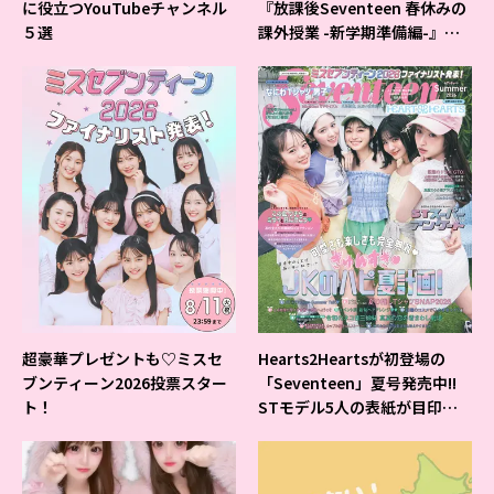
に役立つYouTubeチャンネル
『放課後Seventeen 春休みの
５選
課外授業 -新学期準備編-』イ
ベントの様子をレポ♡
超豪華プレゼントも♡ミスセ
Hearts2Heartsが初登場の
ブンティーン2026投票スター
「Seventeen」夏号発売中!!
ト！
STモデル5人の表紙が目印だ
よ♪