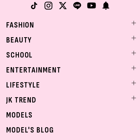
FASHION
ファッションニュース
BEAUTY
モデル私服
ビューティニュース
SCHOOL
着回し
トレンドメイク
着痩せ
スクールニュース
ENTERTAINMENT
ベストコスメ
制服コーデ
ヘアアレンジ・ヘアケア
エンタメニュース
LIFESTYLE
学校ヘアメイク
スキンケア
なにわ男子
勉強・受験・進路
ライフスタイルニュース
JK TREND
ボディケア
K-POP
JKランキング・アワード
JKトレンドニュース
MODELS
モデルの購入品
おでかけ
MODEL'S BLOG
お悩み相談