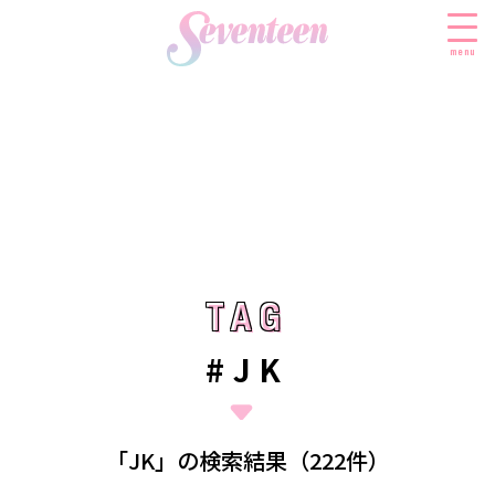
menu
すべての新着記事
FASHION
ファッションニュース
BEAUTY
モデル私服
ビューティニュース
TAG
TAG
SCHOOL
着回し
トレンドメイク
スクールニュース
ENTERTAINMENT
#JK
着痩せ
ベストコスメ
制服コーデ
エンタメニュース
LIFESTYLE
ヘアアレンジ・ヘアケア
学校ヘアメイク
なにわ男子
ライフスタイルニュース
スキンケア
JK TREND
「JK」の検索結果（222件）
勉強・受験・進路
K-POP
JKランキング・アワード
ボディケア
JKトレンドニュース