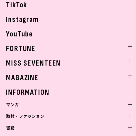
TikTok
Instagram
YouTube
FORTUNE
ゲッターズ飯田
MISS SEVENTEEN
ミスセブンティーンニュース
MAGAZINE
バックナンバー
INFORMATION
マンガ
取材・ファッション
少年マンガ
週刊少年ジャンプ
書籍
青年マンガ
ファッション・美容
ジャンプSQ
少年ジャンプ+
Seventeen