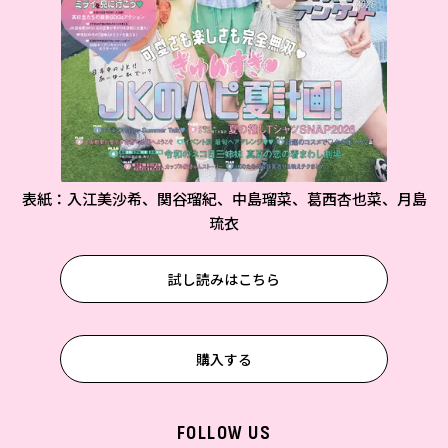
表紙：入江美沙希、関谷瑠紀、中島瑠菜、葛西杏也菜、月島
琉衣
試し読みはこちら
購入する
FOLLOW US