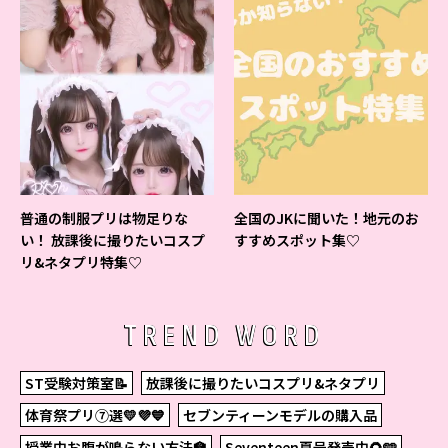
普通の制服プリは物足りな
全国のJKに聞いた！地元のお
い！ 放課後に撮りたいコスプ
すすめスポット集♡
リ&ネタプリ特集♡
TREND WORD
ST受験対策室📝
放課後に撮りたいコスプリ&ネタプリ
体育祭プリ⑦選💛💜💙
セブンティーンモデルの購入品
授業中お腹が鳴らない方法🏫
Seventeen夏号発売中🌻🩵