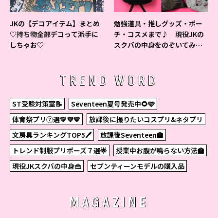
JKの【デコアイテム】まとめ
勉強道具・推しグッズ・ポー
♡持ち物全部デコって派手に
チ・コスメまで♪ 現役JKの
しちゃお♡
スクバの中身をのぞいてみ
た！
TREND WORD
ST受験対策室📝
Seventeen夏号発売中🌻🩵
体育祭プリ⑦選💛💜💙
放課後に撮りたいコスプリ&ネタプリ
文房具ランキングTOP5🖊
放課後Seventeen🏫
トレンド制服プリポーズ７選🌟
授業中お腹が鳴らない方法🏫
現役JKスクバの中身👜
セブンティーンモデルの購入品
MAGAZINE