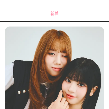
MODELS
モデルの購入品
MODEL'S BLOG
おでかけ
新着
お悩み相談
TikTok
Instagram
YouTube
FORTUNE
ゲッターズ飯田
MISS SEVENTEEN
ミスセブンティーンニュース
MAGAZINE
バックナンバー
INFORMATION
Seventeen
について