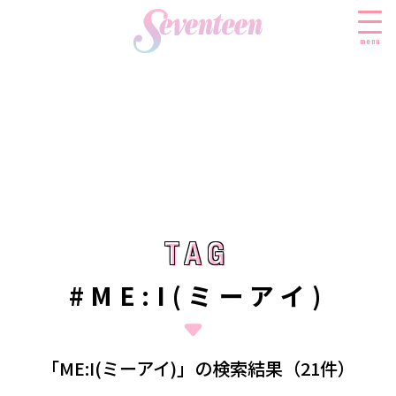
menu
すべての新着記事
FASHION
ファッションニュース
BEAUTY
モデル私服
ビューティニュース
TAG
TAG
SCHOOL
着回し
トレンドメイク
スクールニュース
ENTERTAINMENT
#ME:I(ミーアイ)
着痩せ
ベストコスメ
制服コーデ
エンタメニュース
LIFESTYLE
ヘアアレンジ・ヘアケア
学校ヘアメイク
なにわ男子
ライフスタイルニュース
スキンケア
JK TREND
「ME:I(ミーアイ)」の検索結果（21件）
勉強・受験・進路
K-POP
JKランキング・アワード
ボディケア
JKトレンドニュース