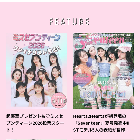
FEATURE
超豪華プレゼントも♡ミスセ
Hearts2Heartsが初登場の
ブンティーン2026投票スター
「Seventeen」夏号発売中!!
ト！
STモデル5人の表紙が目印だ
よ♪