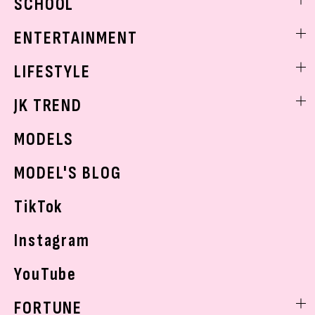
SCHOOL
着回し
トレンドメイク
着痩せ
スクールニュース
ENTERTAINMENT
ベストコスメ
制服コーデ
ヘアアレンジ・ヘアケア
エンタメニュース
LIFESTYLE
学校ヘアメイク
スキンケア
なにわ男子
勉強・受験・進路
ライフスタイルニュース
JK TREND
ボディケア
K-POP
JKランキング・アワード
JKトレンドニュース
MODELS
モデルの購入品
おでかけ
MODEL'S BLOG
お悩み相談
TikTok
Instagram
YouTube
FORTUNE