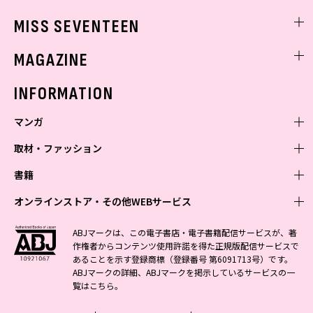
ゲッターズ飯田
MISS SEVENTEEN
ミスセブンティーンニュース
MAGAZINE
バックナンバー
INFORMATION
マンガ
取材・ファッション
少年マンガ
週刊少年ジャンプ
書籍
青年マンガ
ファッション・美容
ジャンプSQ
少年ジャンプ+
Seventeen
オンラインストア・その他WEBサービス
少女マンガ
芸能・情報・スポーツ
文芸・文庫・総合
Vジャンプ
ジャンプTOON
non-no
ジャンプTOON
Myojo
すばる
女性マンガ
学芸・ノンフィクション・新書
オンラインストア
最強ジャンプ
ABJマークは、この電子書店・電子書籍配信サービスが、著
ZEBRACK
BAILA
ZEBRACK
週プレNEWS
小説すばる
作権者からコンテンツ使用許諾を得た正規版配信サービスで
ジャンプTOON
1日5分で、明日は変わる よみタイ yomitai
OTO
少年ジャンプ+
ライトノベル・ノベライズ
その他WEBサービス
S-MANGA
MAQUIA
あることを示す登録商標（登録番号 第6091713号）です。
S-MANGA
週プレ グラジャパ!
集英社 文芸ステーション
ZEBRACK
集英社学芸部 - 学芸・ノンフィクション
SHUEISHA MANGA-ART HERITAGE
ジャンプTOON
ABJマークの詳細、ABJマークを掲示しているサービスの一
集英社オレンジ文庫
集英社アドナビ
集英社ジャンプリミックス
SPUR
キッズ
集英社コミック文庫
Sportiva
web 集英社文庫
覧は
こちら
。
S-MANGA
集英社ビジネス書
ジャンプキャラクターズストア
ZEBRACK
JUMP j-BOOKS
集英社エディターズ・ラボ
集英社コミック文庫
LEE
集英社みらい文庫
りぼん
パラスポ
青春と読書
集英社コミック文庫
集英社新書
HAPPY PLUS STORE