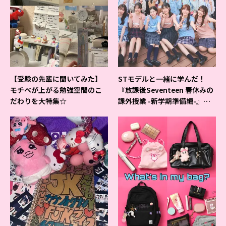
【受験の先輩に聞いてみた】
STモデルと一緒に学んだ！
モチベが上がる勉強空間のこ
『放課後Seventeen 春休みの
だわりを大特集☆
課外授業 -新学期準備編-』イ
ベントの様子をレポ♡