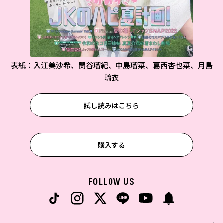
表紙：入江美沙希、関谷瑠紀、中島瑠菜、葛西杏也菜、月島
琉衣
試し読みはこちら
購入する
FOLLOW US