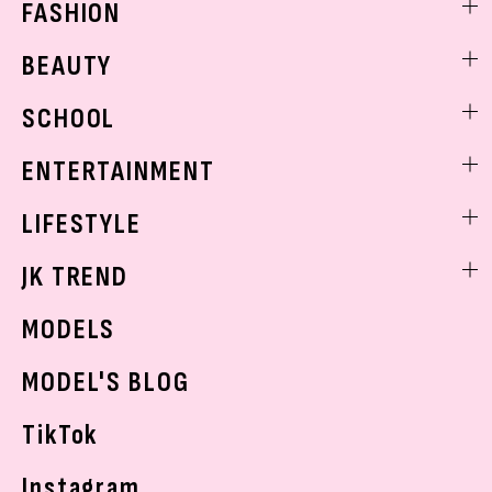
FASHION
ファッションニュース
BEAUTY
モデル私服
ビューティニュース
SCHOOL
着回し
トレンドメイク
着痩せ
スクールニュース
ENTERTAINMENT
ベストコスメ
制服コーデ
ヘアアレンジ・ヘアケア
エンタメニュース
LIFESTYLE
学校ヘアメイク
スキンケア
なにわ男子
勉強・受験・進路
ライフスタイルニュース
JK TREND
ボディケア
K-POP
JKランキング・アワード
JKトレンドニュース
MODELS
モデルの購入品
おでかけ
MODEL'S BLOG
お悩み相談
TikTok
Instagram