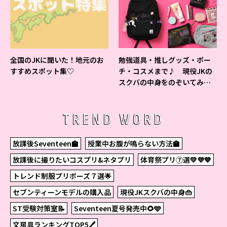
全国のJKに聞いた！地元のお
勉強道具・推しグッズ・ポー
すすめスポット集♡
チ・コスメまで♪ 現役JKの
スクバの中身をのぞいてみ
た！
TREND WORD
放課後Seventeen🏫
授業中お腹が鳴らない方法🏫
放課後に撮りたいコスプリ&ネタプリ
体育祭プリ⑦選💛💜💙
トレンド制服プリポーズ７選🌟
セブンティーンモデルの購入品
現役JKスクバの中身👜
ST受験対策室📝
Seventeen夏号発売中🌻🩵
文房具ランキングTOP5🖊