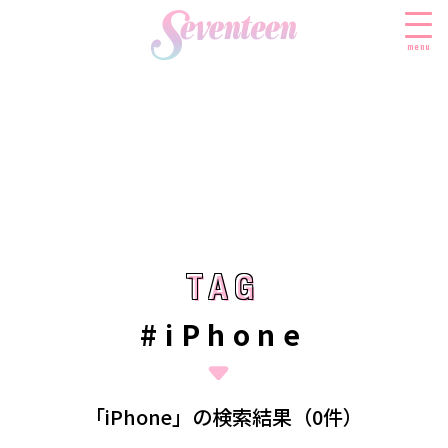
menu
すべての新着記事
FASHION
ファッションニュース
BEAUTY
モデル私服
ビューティニュース
TAG
TAG
SCHOOL
着回し
トレンドメイク
スクールニュース
ENTERTAINMENT
#iPhone
着痩せ
ベストコスメ
制服コーデ
エンタメニュース
LIFESTYLE
ヘアアレンジ・ヘアケア
学校ヘアメイク
なにわ男子
ライフスタイルニュース
スキンケア
JK TREND
「iPhone」の検索結果（0件）
勉強・受験・進路
K-POP
JKランキング・アワード
ボディケア
JKトレンドニュース