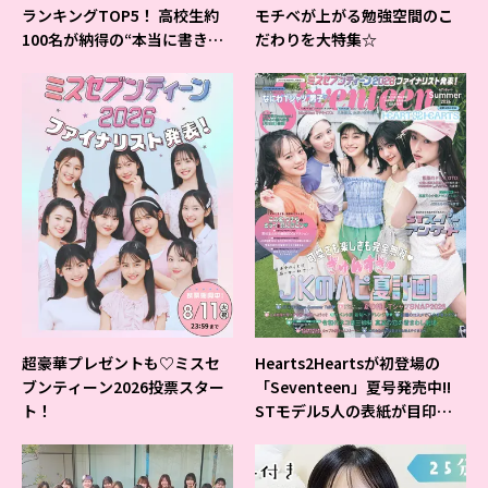
ランキングTOP5！ 高校生約
モチベが上がる勉強空間のこ
100名が納得の“本当に書きや
だわりを大特集☆
すいシャーペン”が1位に❤
超豪華プレゼントも♡ミスセ
Hearts2Heartsが初登場の
ブンティーン2026投票スター
「Seventeen」夏号発売中!!
ト！
STモデル5人の表紙が目印だ
よ♪