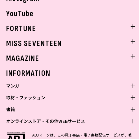
YouTube
FORTUNE
ゲッターズ飯田
MISS SEVENTEEN
ミスセブンティーンニュース
MAGAZINE
バックナンバー
INFORMATION
マンガ
取材・ファッション
少年マンガ
週刊少年ジャンプ
書籍
青年マンガ
ファッション・美容
ジャンプSQ
少年ジャンプ+
Seventeen
オンラインストア・その他WEBサービス
少女マンガ
芸能・情報・スポーツ
文芸・文庫・総合
Vジャンプ
ジャンプTOON
non-no
ジャンプTOON
Myojo
すばる
女性マンガ
学芸・ノンフィクション・新書
オンラインストア
最強ジャンプ
ABJマークは、この電子書店・電子書籍配信サービスが、著
ZEBRACK
BAILA
ZEBRACK
週プレNEWS
小説すばる