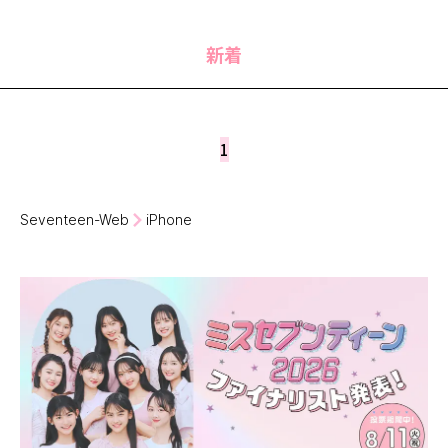
MODELS
モデルの購入品
MODEL'S BLOG
おでかけ
新着
お悩み相談
TikTok
Instagram
1
YouTube
FORTUNE
Seventeen-Web
iPhone
ゲッターズ飯田
MISS SEVENTEEN
ミスセブンティーンニュース
MAGAZINE
バックナンバー
INFORMATION
Seventeen
について