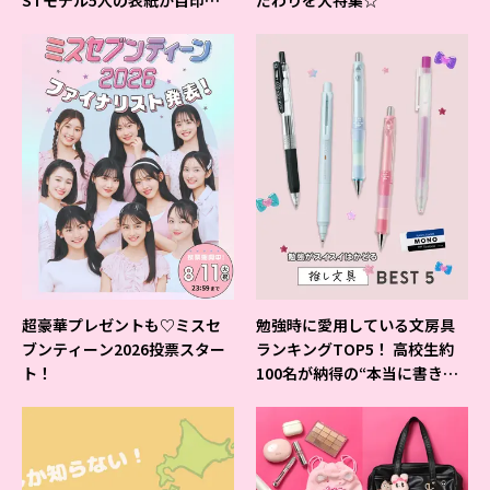
よ♪
超豪華プレゼントも♡ミスセ
勉強時に愛用している文房具
ブンティーン2026投票スター
ランキングTOP5！ 高校生約
ト！
100名が納得の“本当に書きや
すいシャーペン”が1位に❤