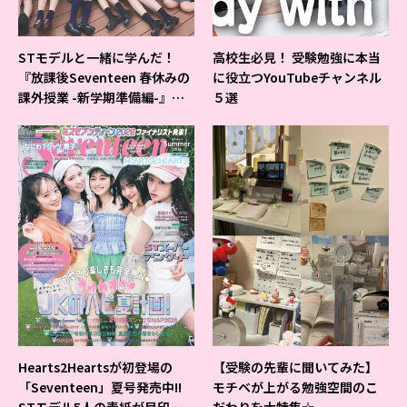
STモデルと一緒に学んだ！
高校生必見！ 受験勉強に本当
『放課後Seventeen 春休みの
に役立つYouTubeチャンネル
課外授業 -新学期準備編-』イ
５選
ベントの様子をレポ♡
Hearts2Heartsが初登場の
【受験の先輩に聞いてみた】
「Seventeen」夏号発売中!!
モチベが上がる勉強空間のこ
STモデル5人の表紙が目印だ
だわりを大特集☆