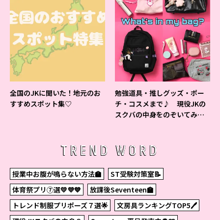
全国のJKに聞いた！地元のお
勉強道具・推しグッズ・ポー
すすめスポット集♡
チ・コスメまで♪ 現役JKの
スクバの中身をのぞいてみ
た！
TREND WORD
授業中お腹が鳴らない方法🏫
ST受験対策室📝
体育祭プリ⑦選💛💜💙
放課後Seventeen🏫
トレンド制服プリポーズ７選🌟
文房具ランキングTOP5🖊