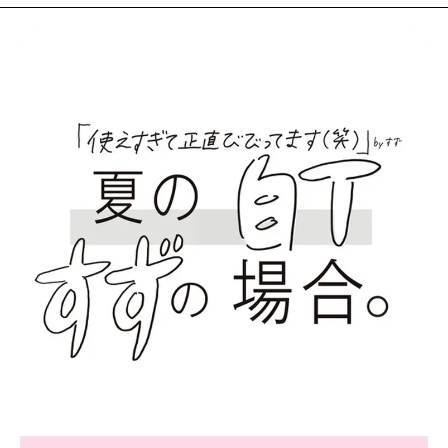
MODELS
モデルの購入品
MODEL'S BLOG
おでかけ
お悩み相談
TikTok
Instagram
YouTube
FORTUNE
ゲッターズ飯田
MISS SEVENTEEN
ミスセブンティーンニュース
MAGAZINE
バックナンバー
INFORMATION
Seventeen
について