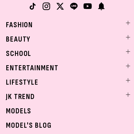
FASHION
ファッションニュース
BEAUTY
モデル私服
ビューティニュース
SCHOOL
着回し
トレンドメイク
着痩せ
スクールニュース
ENTERTAINMENT
ベストコスメ
制服コーデ
ヘアアレンジ・ヘアケア
エンタメニュース
LIFESTYLE
学校ヘアメイク
スキンケア
なにわ男子
勉強・受験・進路
ライフスタイルニュース
JK TREND
ボディケア
K-POP
JKランキング・アワード
JKトレンドニュース
MODELS
モデルの購入品
おでかけ
MODEL'S BLOG
お悩み相談