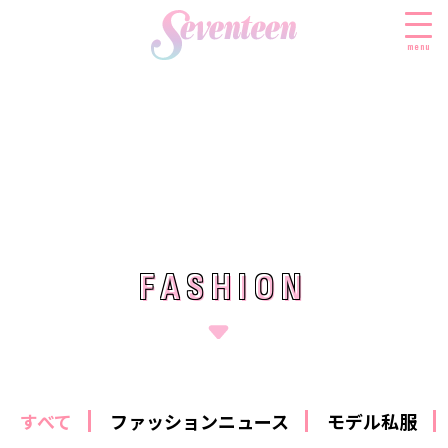
menu
すべての新着記事
FASHION
ファッションニュース
BEAUTY
モデル私服
ビューティニュース
FASHION
FASHION
SCHOOL
着回し
トレンドメイク
スクールニュース
ENTERTAINMENT
着痩せ
ベストコスメ
制服コーデ
エンタメニュース
LIFESTYLE
ヘアアレンジ・ヘアケア
学校ヘアメイク
なにわ男子
ライフスタイルニュース
スキンケア
JK TREND
勉強・受験・進路
すべて
ファッションニュース
モデル私服
K-POP
JKランキング・アワード
ボディケア
JKトレンドニュース