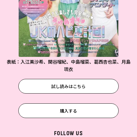
表紙：入江美沙希、関谷瑠紀、中島瑠菜、葛西杏也菜、月島
琉衣
試し読みはこちら
購入する
FOLLOW US