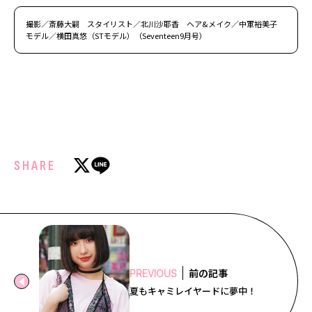
撮影／斎藤大嗣 スタイリスト／北川沙耶香 ヘア&メイク／中軍裕美子
モデル／横田真悠（STモデル）（Seventeen9月号）
SHARE
前の記事
PREVIOUS
夏もキャミレイヤードに夢中！