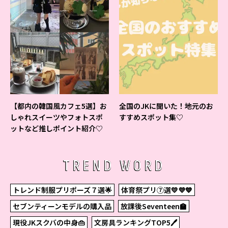
【都内の韓国風カフェ5選】お
全国のJKに聞いた！地元のお
しゃれスイーツやフォトスポ
すすめスポット集♡
ットなど推しポイント紹介♡
TREND WORD
トレンド制服プリポーズ７選🌟
体育祭プリ⑦選💛💜💙
セブンティーンモデルの購入品
放課後Seventeen🏫
現役JKスクバの中身👜
文房具ランキングTOP5🖊