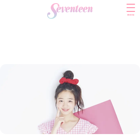
menu
すべての新着記事
FASHION
ファッションニュース
BEAUTY
モデル私服
ビューティニュース
SCHOOL
着回し
トレンドメイク
スクールニュース
ENTERTAINMENT
着痩せ
ベストコスメ
制服コーデ
エンタメニュース
LIFESTYLE
ヘアアレンジ・ヘアケア
学校ヘアメイク
なにわ男子
ライフスタイルニュース
スキンケア
JK TREND
勉強・受験・進路
K-POP
JKランキング・アワード
ボディケア
JKトレンドニュース