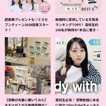
超豪華プレゼントも♡ミスセ
勉強時に愛用している文房具
ブンティーン2026投票スター
ランキングTOP5！ 高校生約
ト！
100名が納得の“本当に書きや
すいシャーペン”が1位に❤
【受験の先輩に聞いてみた】
高校生必見！ 受験勉強に本当
モチベが上がる勉強空間のこ
に役立つYouTubeチャンネル