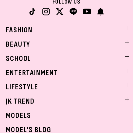
FOLLOW US
FASHION
ファッションニュース
BEAUTY
モデル私服
ビューティニュース
SCHOOL
着回し
トレンドメイク
着痩せ
スクールニュース
ENTERTAINMENT
ベストコスメ
制服コーデ
ヘアアレンジ・ヘアケア
エンタメニュース
LIFESTYLE
学校ヘアメイク
スキンケア
なにわ男子
勉強・受験・進路
ライフスタイルニュース
JK TREND
ボディケア
K-POP
JKランキング・アワード
JKトレンドニュース
MODELS
モデルの購入品
おでかけ
MODEL'S BLOG