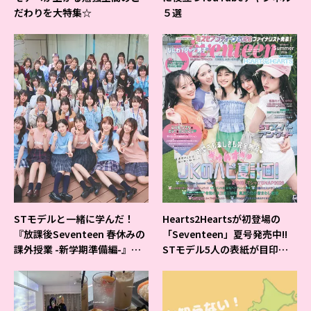
だわりを大特集☆
５選
STモデルと一緒に学んだ！
Hearts2Heartsが初登場の
『放課後Seventeen 春休みの
「Seventeen」夏号発売中!!
課外授業 -新学期準備編-』イ
STモデル5人の表紙が目印だ
ベントの様子をレポ♡
よ♪