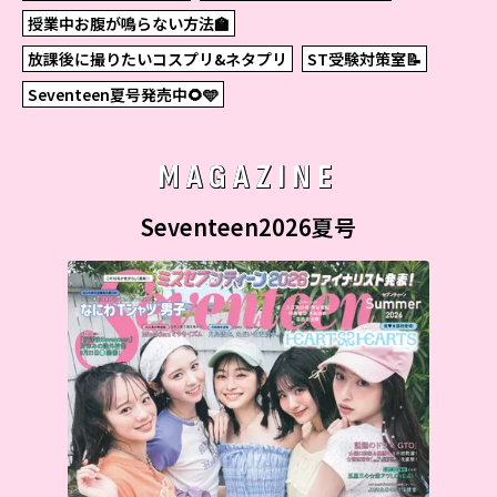
授業中お腹が鳴らない方法🏫
放課後に撮りたいコスプリ&ネタプリ
ST受験対策室📝
Seventeen夏号発売中🌻🩵
MAGAZINE
Seventeen2026夏号