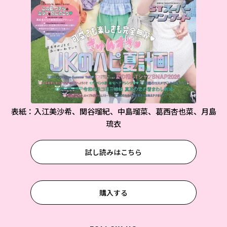
表紙：入江美沙希、関谷瑠紀、中島瑠菜、葛西杏也菜、月島
琉衣
試し読みはこちら
購入する