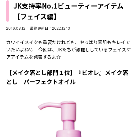
MODELS
JK支持率No.1ビューティーアイテム
モデルの購入品
MODEL'S BLOG
【フェイス編】
おでかけ
お悩み相談
TikTok
2016.08.12
最終更新日：2022.12.13
Instagram
カワイイメイクも重要だけれども、やっぱり素肌もキレイで
いたいよね♡ 今回は、JKたちが激推ししているフェイスケ
YouTube
アアイテムを発表するよ☆
FORTUNE
【メイク落とし部門１位】『ビオレ』メイク落
ゲッターズ飯田
MISS SEVENTEEN
とし パーフェクトオイル
ミスセブンティーンニュース
MAGAZINE
バックナンバー
INFORMATION
Seventeen
について