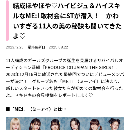
MODELS
結成ほやほや♡ハイビジュ＆ハイスキ
モデルの購入品
MODEL'S BLOG
ルなME:I 取材会にSTが潜入！ かわ
おでかけ
お悩み相談
いすぎる11人の美の秘訣も聞いてきた
TikTok
よ♡
Instagram
2023.12.23
最終更新日：2025.08.22
YouTube
11人構成のガールズグループの誕生を見届けるサバイバルオ
FORTUNE
ーディション番組『PRODUCE 101 JAPAN THE GIRLS』。
ゲッターズ飯田
MISS SEVENTEEN
2023年12月16日に放送された最終回でついにデビューメンバ
ーが決定！ グループ名も「ME:I」（ミーアイ）に決まり、
ミスセブンティーンニュース
MAGAZINE
新しいスタートをきった彼女たちが初めての取材会を行った
よ。ドキドキの会見模様をレポートします♡
バックナンバー
INFORMATION
■「ME:I」（ミーアイ）とは…
Seventeen
について