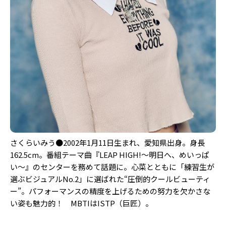
さくらいみう●2002年1月11日生まれ、愛知県出身。身長
162.5cm。番組テーマ曲『LEAP HIGH!〜明⽇へ、めいっぱ
い〜』のセンターを務めて話題に。心菜とともに「練習生が
選ぶビジュアルNo.2」に選ばれた“圧倒的クールビューティ
ー”。パフォーマンスの精度を上げるための努力を欠かさな
い姿も魅力的！ MBTIはISTP（巨匠）。