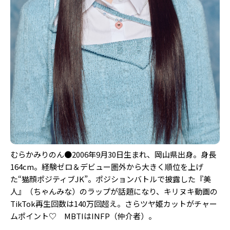
むらかみりのん●2006年9月30日生まれ、岡山県出身。身長
164cm。経験ゼロ＆デビュー圏外から大きく順位を上げ
た“猫顔ポジティブJK”。ポジションバトルで披露した『美
人』（ちゃんみな）のラップが話題になり、キリヌキ動画の
TikTok再生回数は140万回超え。さらツヤ姫カットがチャー
ムポイント♡ MBTIはINFP（仲介者）。