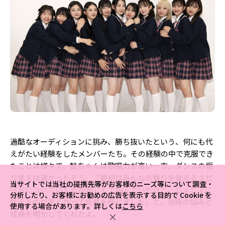
過酷なオーディションに挑み、勝ち抜いたという、何にも代
えがたい経験をしたメンバーたち。その経験の中で克服でき
たことは様々で、鼓ちゃんは歌唱力が高い一方、ダンスの振
り覚えは遅かったそう。「最初はみんなの振りを覚えるスピ
当サイトでは当社の提携先等がお客様のニーズ等について調査・
ードについていくのが苦しくて悩んでいたけど、じょじょに
分析したり、お客様にお勧めの広告を表示する目的で Cookie を
覚えるのが早くなって成長を感じました」と、当時の悩みと
使用する場合があります。詳しくは
こちら
成長を明かしてくれたよ。