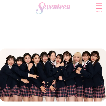
menu
すべての新着記事
FASHION
ファッションニュース
BEAUTY
モデル私服
ビューティニュース
SCHOOL
着回し
トレンドメイク
スクールニュース
ENTERTAINMENT
着痩せ
ベストコスメ
制服コーデ
エンタメニュース
LIFESTYLE
ヘアアレンジ・ヘアケア
学校ヘアメイク
なにわ男子
ライフスタイルニュース
スキンケア
JK TREND
勉強・受験・進路
K-POP
JKランキング・アワード
ボディケア
JKトレンドニュース