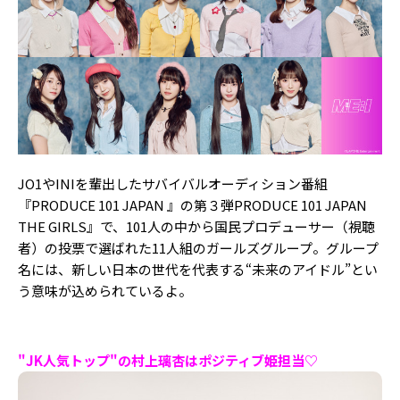
Follow us
ST member
新規会員登録・ログイン
JO1やINIを輩出したサバイバルオーディション番組
『PRODUCE 101 JAPAN 』の第３弾PRODUCE 101 JAPAN
THE GIRLS』で、101人の中から国民プロデューサー（視聴
者）の投票で選ばれた11人組のガールズグループ。グループ
名には、新しい日本の世代を代表する“未来のアイドル”とい
う意味が込められているよ。
"JK人気トップ"の村上璃杏はポジティブ姫担当♡