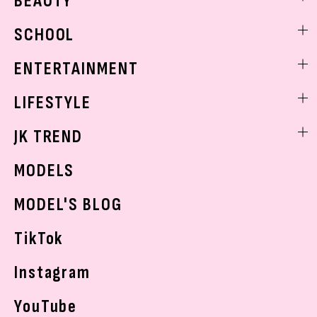
BEAUTY
モデル私服
ビューティニュース
SCHOOL
着回し
トレンドメイク
着痩せ
スクールニュース
ENTERTAINMENT
ベストコスメ
制服コーデ
ヘアアレンジ・ヘアケア
エンタメニュース
LIFESTYLE
学校ヘアメイク
スキンケア
なにわ男子
勉強・受験・進路
ライフスタイルニュース
JK TREND
ボディケア
K-POP
JKランキング・アワード
JKトレンドニュース
MODELS
モデルの購入品
おでかけ
MODEL'S BLOG
お悩み相談
TikTok
Instagram
YouTube