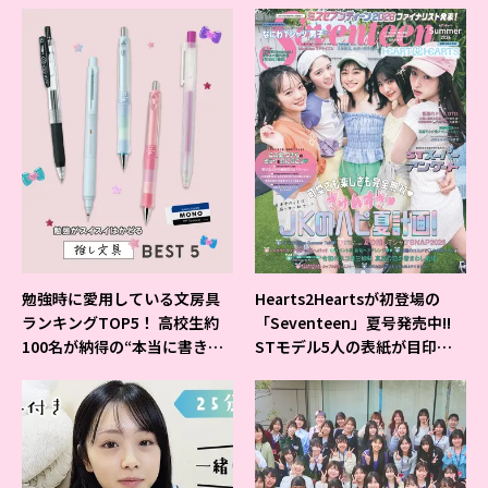
勉強時に愛用している文房具
Hearts2Heartsが初登場の
ランキングTOP5！ 高校生約
「Seventeen」夏号発売中!!
100名が納得の“本当に書きや
STモデル5人の表紙が目印だ
すいシャーペン”が1位に❤
よ♪