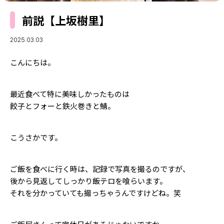
MODELS
モデルの購入品
前説【上坂樹里】
MODEL'S BLOG
おでかけ
お悩み相談
2025.03.03
TikTok
こんにちは。
Instagram
YouTube
最近食べて特に美味しかったものは
FORTUNE
餃子とフォーと鉄火巻きと鯖。
ゲッターズ飯田
MISS SEVENTEEN
こうさかです。
ミスセブンティーンニュース
MAGAZINE
バックナンバー
INFORMATION
ご飯を食べに行く時は、記録で写真を撮るのですが、
後から見返してしっかり飯テロを喰らいます。
Seventeen
について
それを分かっていても撮っちゃうんですけどね。笑