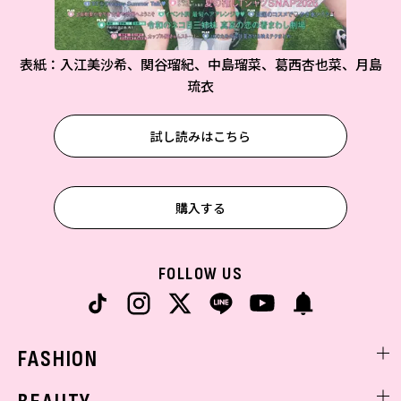
表紙：入江美沙希、関谷瑠紀、中島瑠菜、葛西杏也菜、月島
琉衣
試し読みはこちら
購入する
FOLLOW US
FASHION
ファッションニュース