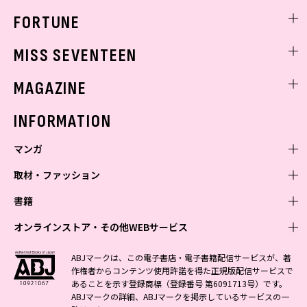
FORTUNE
ゲッターズ飯田
MISS SEVENTEEN
ミスセブンティーンニュース
MAGAZINE
バックナンバー
INFORMATION
マンガ
取材・ファッション
少年マンガ
週刊少年ジャンプ
書籍
青年マンガ
ファッション・美容
ジャンプSQ
少年ジャンプ+
Seventeen
オンラインストア・その他WEBサービス
少女マンガ
芸能・情報・スポーツ
文芸・文庫・総合
Vジャンプ
ジャンプTOON
non-no
ジャンプTOON
Myojo
すばる
女性マンガ
学芸・ノンフィクション・新書
オンラインストア
最強ジャンプ
ABJマークは、この電子書店・電子書籍配信サービスが、著
ZEBRACK
BAILA
ZEBRACK
週プレNEWS
小説すばる
作権者からコンテンツ使用許諾を得た正規版配信サービスで
ジャンプTOON
1日5分で、明日は変わる よみタイ yomitai
OTO
少年ジャンプ+
ライトノベル・ノベライズ
その他WEBサービス
S-MANGA
MAQUIA
あることを示す登録商標（登録番号 第6091713号）です。
S-MANGA
週プレ グラジャパ!
集英社 文芸ステーション
ZEBRACK
集英社学芸部 - 学芸・ノンフィクション
SHUEISHA MANGA-ART HERITAGE
ジャンプTOON
ABJマークの詳細、ABJマークを掲示しているサービスの一
集英社オレンジ文庫
集英社アドナビ
集英社ジャンプリミックス
SPUR
キッズ