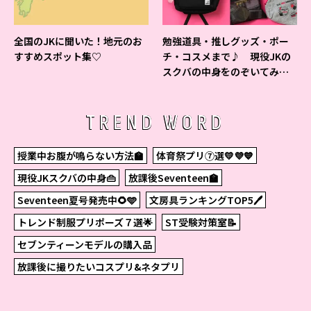
全国のJKに聞いた！地元のお
勉強道具・推しグッズ・ポー
すすめスポット集♡
チ・コスメまで♪ 現役JKの
スクバの中身をのぞいてみ
た！
TREND WORD
授業中お腹が鳴らない方法🏫
体育祭プリ⑦選💛💜💙
現役JKスクバの中身👜
放課後Seventeen🏫
Seventeen夏号発売中🌻🩵
文房具ランキングTOP5🖊
トレンド制服プリポーズ７選🌟
ST受験対策室📝
セブンティーンモデルの購入品
放課後に撮りたいコスプリ&ネタプリ