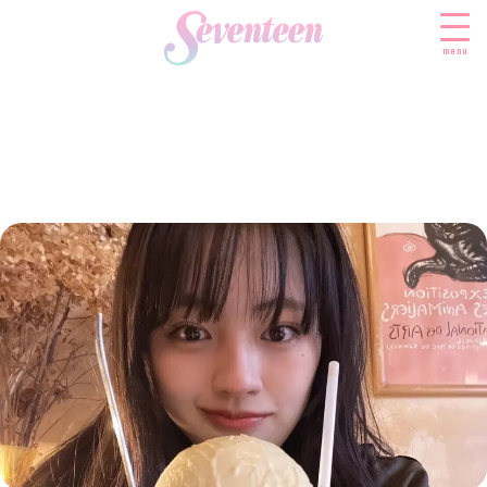
menu
すべての新着記事
FASHION
ファッションニュース
BEAUTY
モデル私服
ビューティニュース
SCHOOL
着回し
トレンドメイク
スクールニュース
ENTERTAINMENT
着痩せ
ベストコスメ
制服コーデ
エンタメニュース
LIFESTYLE
ヘアアレンジ・ヘアケア
学校ヘアメイク
なにわ男子
ライフスタイルニュース
スキンケア
JK TREND
勉強・受験・進路
K-POP
JKランキング・アワード
ボディケア
JKトレンドニュース