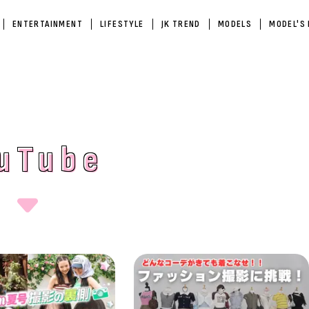
ENTERTAINMENT
LIFESTYLE
JK TREND
MODELS
MODEL'S
uTube
uTube