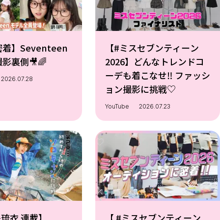
着】Seventeen
【#ミスセブンティーン
影裏側🎥🌈
2026】どんなトレンドコ
ーデも着こなせ‼ ファッシ
2026.07.28
ョン撮影に挑戦♡
YouTube
2026.07.23
島琉衣 連載】
【 #ミスセブンティーン