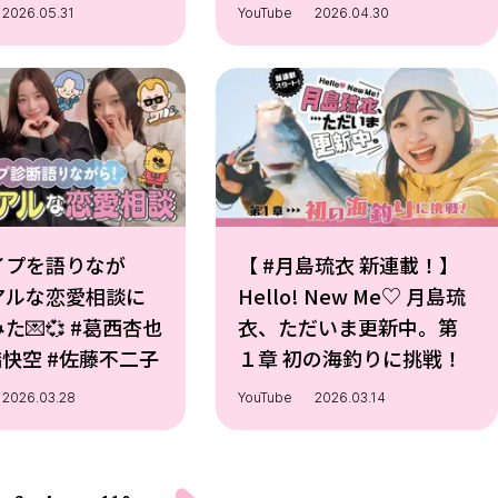
2026.05.31
YouTube
2026.04.30
イプを語りなが
【 #月島琉衣 新連載！】
アルな恋愛相談に
Hello! New Me♡ 月島琉
た💌💞 #葛西杏也
衣、ただいま更新中。第
菜 #髙橋快空 #佐藤不二子
１章 初の海釣りに挑戦！
2026.03.28
YouTube
2026.03.14