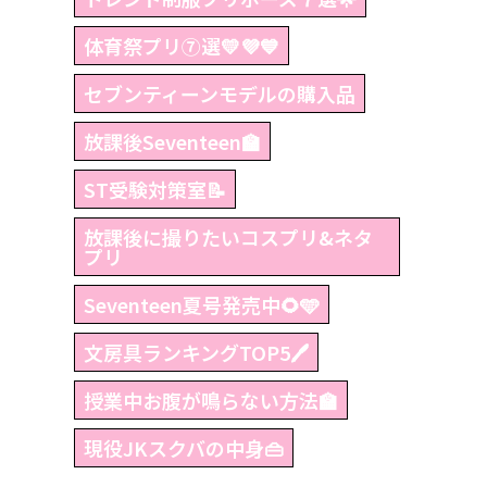
体育祭プリ⑦選💛💜💙
セブンティーンモデルの購入品
放課後Seventeen🏫
ST受験対策室📝
放課後に撮りたいコスプリ&ネタ
プリ
Seventeen夏号発売中🌻🩵
文房具ランキングTOP5🖊
授業中お腹が鳴らない方法🏫
現役JKスクバの中身👜