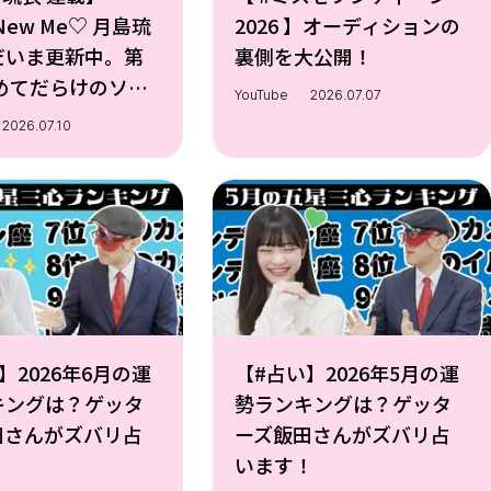
! New Me♡ 月島琉
2026 】オーディションの
だいま更新中。第
裏側を大公開！
初めてだらけのソロ
YouTube
2026.07.07
に挑戦！
2026.07.10
】2026年6月の運
【#占い】2026年5月の運
キングは？ゲッタ
勢ランキングは？ゲッタ
田さんがズバリ占
ーズ飯田さんがズバリ占
！
います！