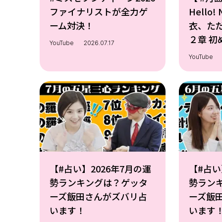
ファイナリストが全力ゲ
Hello
ーム対決！
衣、た
２章 
YouTube
2026.07.17
キャン
YouTube
【#占い】2026年7月の運
【#占い
勢ランキングは？ゲッタ
勢ラン
ーズ飯田さんがズバリ占
ーズ飯
います！
います