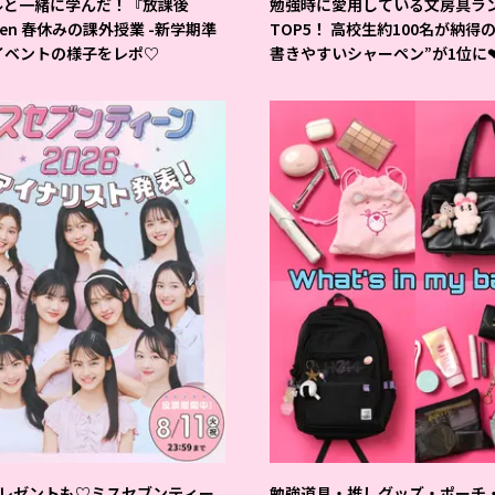
ルと一緒に学んだ！『放課後
勉強時に愛用している文房具ラ
teen 春休みの課外授業 -新学期準
TOP5！ 高校生約100名が納得
イベントの様子をレポ♡
書きやすいシャーペン”が1位に
レゼントも♡ミスセブンティー
勉強道具・推しグッズ・ポーチ