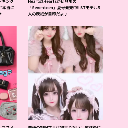
ンキング
Hearts2Heartsが初登場の
の“本当に
「Seventeen」夏号発売中!! STモデル5
❤
人の表紙が目印だよ♪
・コスメ
普通の制服プリは物足りない！ 放課後に