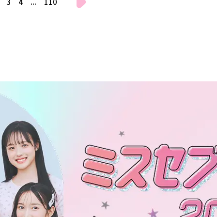
3
4
...
110