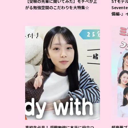
【受験の先輩に聞いてみた】モチベが上
STモデ
がる勉強空間のこだわりを大特集☆
Seven
備編-』
高校生必見！ 受験勉強に本当に役立つ
超豪華プ