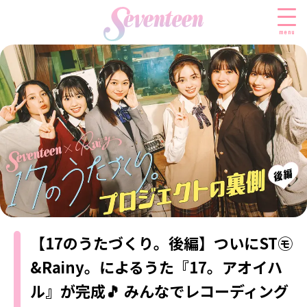
menu
すべての新着記事
FASHION
ファッションニュース
BEAUTY
モデル私服
ビューティニュース
SCHOOL
着回し
トレンドメイク
スクールニュース
ENTERTAINMENT
着痩せ
ベストコスメ
【17のうたづくり。後編】ついにST㋲
制服コーデ
エンタメニュース
LIFESTYLE
ヘアアレンジ・ヘアケア
学校ヘアメイク
&Rainy。によるうた『17。アオイハ
なにわ男子
ライフスタイルニュース
スキンケア
JK TREND
勉強・受験・進路
ル』が完成🎵 みんなでレコーディング
K-POP
JKランキング・アワード
ボディケア
JKトレンドニュース