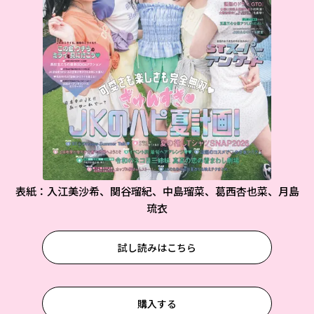
表紙：入江美沙希、関谷瑠紀、中島瑠菜、葛西杏也菜、月島
琉衣
試し読みはこちら
購入する