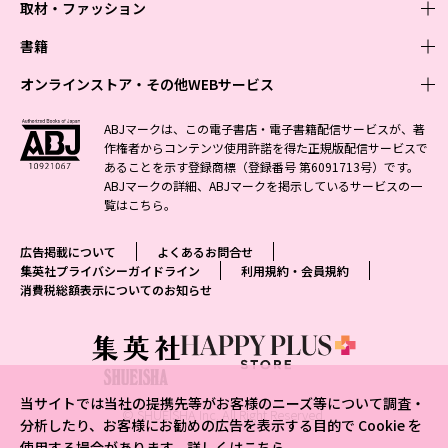
取材・ファッション
少年マンガ
週刊少年ジャンプ
書籍
青年マンガ
ファッション・美容
ジャンプSQ
少年ジャンプ+
Seventeen
オンラインストア・その他WEBサービス
少女マンガ
芸能・情報・スポーツ
文芸・文庫・総合
Vジャンプ
ジャンプTOON
non-no
ジャンプTOON
Myojo
すばる
女性マンガ
学芸・ノンフィクション・新書
オンラインストア
最強ジャンプ
ABJマークは、この電子書店・電子書籍配信サービスが、著
ZEBRACK
BAILA
ZEBRACK
週プレNEWS
小説すばる
作権者からコンテンツ使用許諾を得た正規版配信サービスで
ジャンプTOON
1日5分で、明日は変わる よみタイ yomitai
OTO
少年ジャンプ+
ライトノベル・ノベライズ
その他WEBサービス
S-MANGA
MAQUIA
あることを示す登録商標（登録番号 第6091713号）です。
S-MANGA
週プレ グラジャパ!
集英社 文芸ステーション
ZEBRACK
集英社学芸部 - 学芸・ノンフィクション
SHUEISHA MANGA-ART HERITAGE
ジャンプTOON
ABJマークの詳細、ABJマークを掲示しているサービスの一
集英社オレンジ文庫
集英社アドナビ
集英社ジャンプリミックス
SPUR
キッズ
集英社コミック文庫
Sportiva
web 集英社文庫
覧は
こちら
。
S-MANGA
集英社ビジネス書
ジャンプキャラクターズストア
ZEBRACK
JUMP j-BOOKS
集英社エディターズ・ラボ
集英社コミック文庫
LEE
集英社みらい文庫
りぼん
パラスポ
青春と読書
集英社コミック文庫
集英社新書
HAPPY PLUS STORE
ジャンプルーキー！
ダッシュエックス文庫公式サイト
広告掲載について
よくあるお問合せ
週刊ヤングジャンプ
eclat
集英社の児童図書 S-KIDS.LAND
マーガレット
アジア人物史
マンガMee公式サイト
集英社新書プラス - 知の水先案内人
SHUEISHA VOX
集英社プライバシーガイドライン
利用規約・会員規約
S-MANGA
集英社Webマガジン コバルト
ヤングジャンプ定期購読デジタル
T JAPAN
消費税総額表示についてのお知らせ
別冊マーガレット
リマコミ
kotoba
LEEマルシェ
集英社ジャンプリミックス
シフォン文庫
ヤンジャン！
HAPPY PLUS ONE
マンガMee公式サイト
マンガMeets
e!集英社
SHOP Marisol
集英社コミック文庫
となりのヤングジャンプ
MEN'S NON-NO
リマコミ
Cookie
情報・知識＆オピニオン imidas
eclat premium
グランドジャンプ
UOMO
マンガMeets
Cocohana
mirabella
当サイトでは当社の提携先等がお客様のニーズ等について調査・
ウルトラジャンプ
集英社オンライン
© SHUEISHA Inc. All Right Reserved.
office YOU
mirabella homme
分析したり、お客様にお勧めの広告を表示する目的で Cookie を
使用する場合があります。詳しくは
こちら