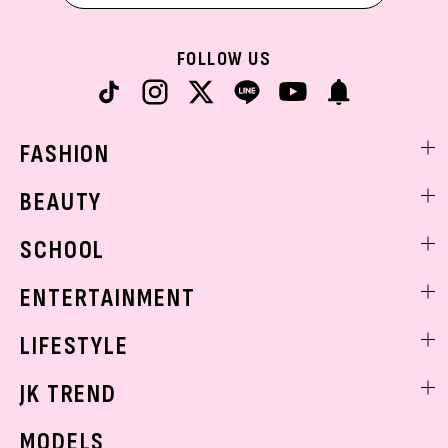
FOLLOW US
FASHION
ファッションニュース
BEAUTY
モデル私服
ビューティニュース
SCHOOL
着回し
トレンドメイク
着痩せ
スクールニュース
ENTERTAINMENT
ベストコスメ
制服コーデ
ヘアアレンジ・ヘアケア
エンタメニュース
LIFESTYLE
学校ヘアメイク
スキンケア
なにわ男子
勉強・受験・進路
ライフスタイルニュース
JK TREND
ボディケア
K-POP
JKランキング・アワード
JKトレンドニュース
MODELS
モデルの購入品