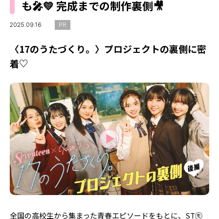
MODELS
も🎤💛 完成までの制作裏側🎥
モデルの購入品
MODEL'S BLOG
おでかけ
2025.09.16
PR
お悩み相談
TikTok
〈17のうたづくり。〉プロジェクトの裏側に密
Instagram
着♡
YouTube
FORTUNE
ゲッターズ飯田
MISS SEVENTEEN
ミスセブンティーンニュース
MAGAZINE
バックナンバー
INFORMATION
Seventeen
について
全国の高校生から集まった青春エピソードをもとに、ST㋲