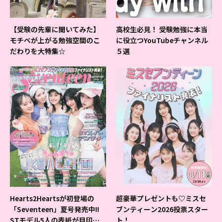
【受験の先輩に聞いてみた】
高校生必見！ 受験勉強に本当
モチベが上がる勉強空間のこ
に役立つYouTubeチャンネル
だわりを大特集☆
５選
Hearts2Heartsが初登場の
超豪華プレゼントも♡ミスセ
「Seventeen」夏号発売中!!
ブンティーン2026投票スター
STモデル5人の表紙が目印だ
ト！