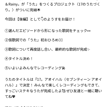
Follow us
＆Rainy。が「うた」をつくるプロジェクト〈17のうたづく
り。〉がついに完結🌟
今回は【後編】として👇のようすをお届け！
ST member
①選んだエピソードから形になった歌詞をチェック👀
新規会員登録・ログイン
②仮歌詞での「うた」初おひろめ❤️‍🔥
③歌詞について再度話し合い、最終的な歌詞が完成✨
④タイトル決め！
⑤いよいよみんなでレコーディング🎤
うたのタイトルは『17。アオイハル（セブンティーン アオイ
ハル）』で決定！ みんなで楽しくレコーディングもできて、
すっごいステキなうたが完成したよ🥰 ぜひ友達と一緒に聴い
てね💖