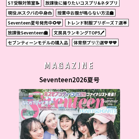
ST受験対策室📝
放課後に撮りたいコスプリ&ネタプリ
現役JKスクバの中身👜
授業中お腹が鳴らない方法🏫
Seventeen夏号発売中🌻🩵
トレンド制服プリポーズ７選🌟
放課後Seventeen🏫
文房具ランキングTOP5🖊
セブンティーンモデルの購入品
体育祭プリ⑦選💛💜💙
MAGAZINE
Seventeen2026夏号