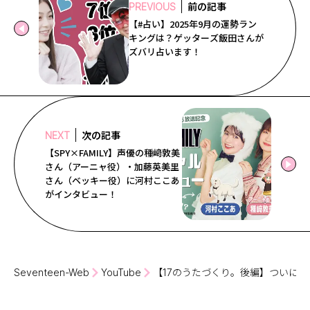
前の記事
PREVIOUS
【#占い】2025年9月の運勢ラン
キングは？ゲッターズ飯田さんが
ズバリ占います！
次の記事
NEXT
【SPY×FAMILY】声優の種﨑敦美
さん（アーニャ役）・加藤英美里
さん（ベッキー役）に河村ここあ
がインタビュー！
Seventeen-Web
YouTube
【17のうたづくり。後編】ついにST㋲