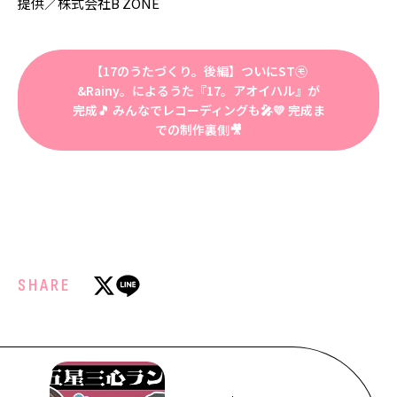
提供／株式会社B ZONE
【17のうたづくり。後編】ついにST㋲
&Rainy。によるうた『17。アオイハル』が
完成🎵 みんなでレコーディングも🎤💛 完成ま
での制作裏側🎥
SHARE