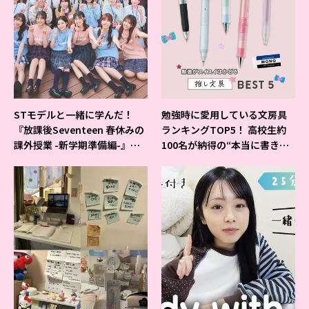
STモデルと一緒に学んだ！
勉強時に愛用している文房具
『放課後Seventeen 春休みの
ランキングTOP5！ 高校生約
課外授業 -新学期準備編-』イ
100名が納得の“本当に書きや
ベントの様子をレポ♡
すいシャーペン”が1位に❤