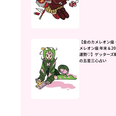
【金のカメレオン座
メレオン座 年末＆20
運勢♡】ゲッターズ
の五星三心占い