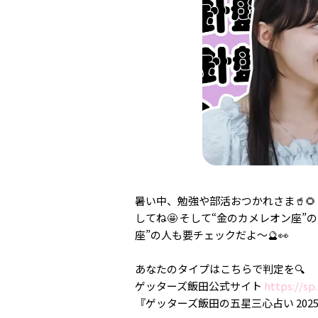
暑い中、勉強や部活おつかれさま🥤
してね🤩 そして“金のカメレオン座
座”の人も要チェックだよ〜🔮👀
あなたのタイプはこちらで判定を🔍
ゲッターズ飯田公式サイト
https://sp
『ゲッターズ飯田の五星三心占い 20