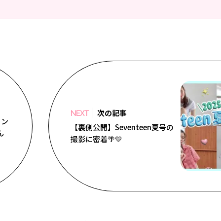
次の記事
NEXT
ラン
【裏側公開】Seventeen夏号の
ん
撮影に密着🌴💛