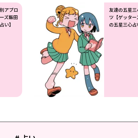
別アプロ
友達の五星三
ーズ飯田
ツ【ゲッター
占い】
の五星三心占
# 占い