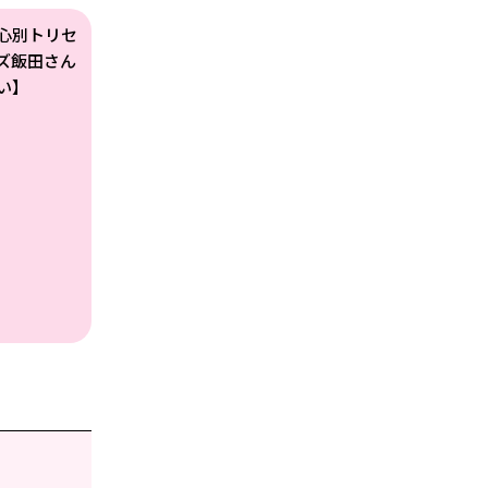
心別トリセ
ズ飯田さん
い】