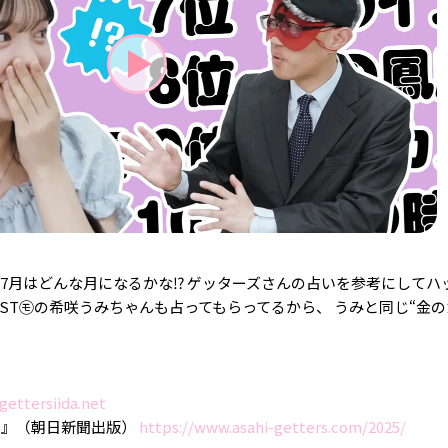
 7月はどんな月になるかな⁉️ ゲッターズさんの占いを参考にして
”のST㋲の希咲うみちゃんも占ってもらってるから、 うみと同じ“金
.gettersiida.net
25』（朝日新聞出版）
https://www.asahi-getters.com/2025/