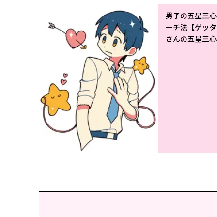
男子の五星三心
ーチ法【ゲッタ
さんの五星三心