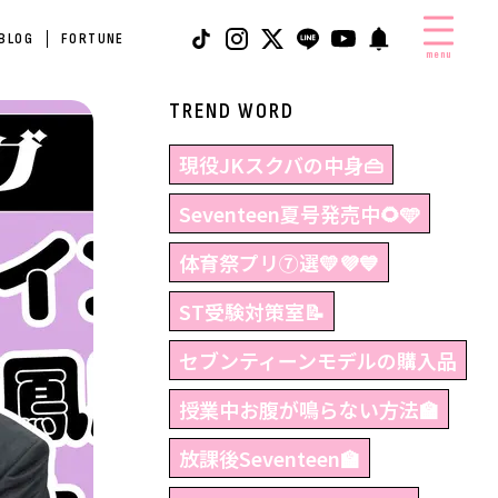
 BLOG
FORTUNE
menu
TREND WORD
現役JKスクバの中身👜
Seventeen夏号発売中🌻🩵
体育祭プリ⑦選💛💜💙
ST受験対策室📝
セブンティーンモデルの購入品
授業中お腹が鳴らない方法🏫
放課後Seventeen🏫