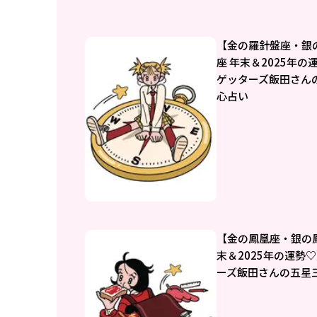
【金の羅針盤座・銀
座 年末＆2025年の
ゲッターズ飯田さん
心占い
【金の鳳凰座・銀の
末＆2025年の運勢
ーズ飯田さんの五星