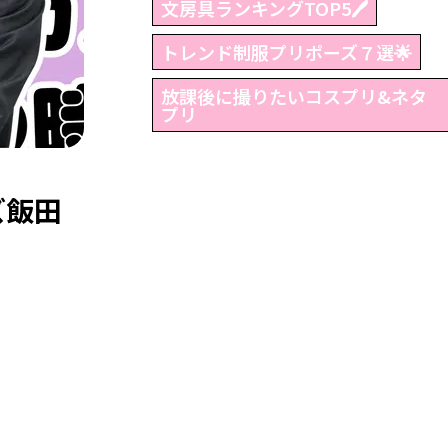
文房具ランキングTOP5🖊
トレンド制服プリポーズ７選🌟
放課後に撮りたいコスプリ&ネタ
プリ
ズ飯田