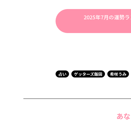
2025年7月の運勢
占い
ゲッターズ飯田
希咲うみ
あな