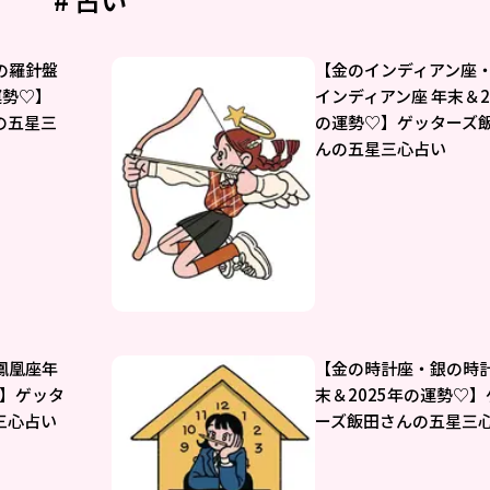
の羅針盤
【金のインディアン座
運勢♡】
インディアン座 年末＆2
の五星三
の運勢♡】ゲッターズ
んの五星三心占い
鳳凰座年
【金の時計座・銀の時計
♡】ゲッタ
末＆2025年の運勢♡
三心占い
ーズ飯田さんの五星三