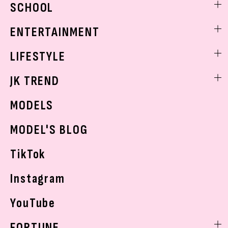
SCHOOL
着回し
トレンドメイク
着痩せ
スクールニュース
ENTERTAINMENT
ベストコスメ
制服コーデ
ヘアアレンジ・ヘアケア
エンタメニュース
LIFESTYLE
学校ヘアメイク
スキンケア
なにわ男子
勉強・受験・進路
ライフスタイルニュース
JK TREND
ボディケア
K-POP
JKランキング・アワード
JKトレンドニュース
MODELS
モデルの購入品
おでかけ
MODEL'S BLOG
お悩み相談
TikTok
Instagram
YouTube
FORTUNE