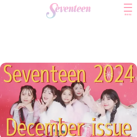
menu
すべての新着記事
FASHION
ファッションニュース
BEAUTY
モデル私服
ビューティニュース
SCHOOL
着回し
トレンドメイク
スクールニュース
ENTERTAINMENT
着痩せ
ベストコスメ
制服コーデ
エンタメニュース
LIFESTYLE
ヘアアレンジ・ヘアケア
学校ヘアメイク
なにわ男子
ライフスタイルニュース
スキンケア
JK TREND
勉強・受験・進路
K-POP
JKランキング・アワード
ボディケア
JKトレンドニュース