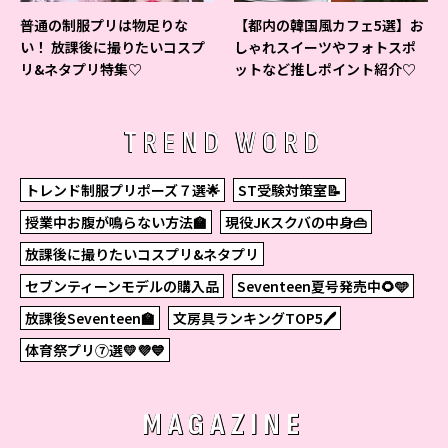
普通の制服プリは物足りな
【都内の韓国風カフェ5選】お
い！ 放課後に撮りたいコスプ
しゃれスイーツやフォトスポ
リ&ネタプリ特集♡
ットなど推しポイント紹介♡
TREND WORD
トレンド制服プリポーズ７選🌟
ST受験対策室📝
授業中お腹が鳴らない方法🏫
現役JKスクバの中身👜
放課後に撮りたいコスプリ&ネタプリ
セブンティーンモデルの購入品
Seventeen夏号発売中🌻🩵
放課後Seventeen🏫
文房具ランキングTOP5🖊
体育祭プリ⑦選💛💜💙
MAGAZINE