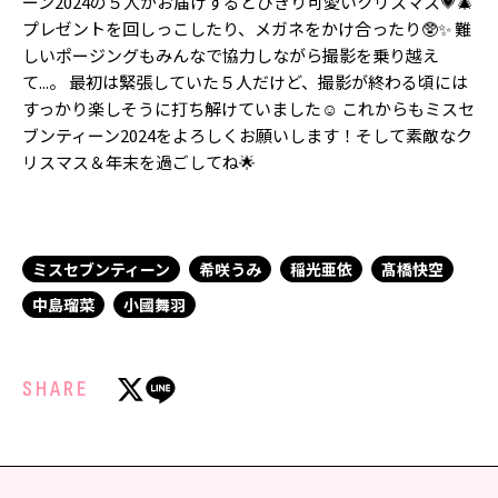
ーン2024の５人がお届けするとびきり可愛いクリスマス💗🎄
Follow us
プレゼントを回しっこしたり、メガネをかけ合ったり🥸✨ 難
しいポージングもみんなで協力しながら撮影を乗り越え
て...。 最初は緊張していた５人だけど、撮影が終わる頃には
すっかり楽しそうに打ち解けていました☺️ これからもミスセ
ST member
ブンティーン2024をよろしくお願いします！そして素敵なク
リスマス＆年末を過ごしてね🌟
新規会員登録・ログイン
ミスセブンティーン
希咲うみ
稲光亜依
髙橋快空
中島瑠菜
小國舞羽
SHARE