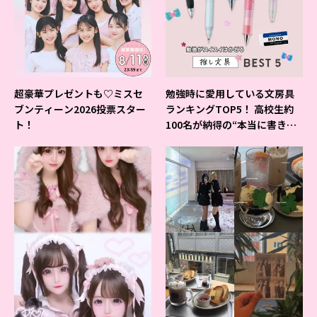
超豪華プレゼントも♡ミスセ
勉強時に愛用している文房具
ブンティーン2026投票スター
ランキングTOP5！ 高校生約
ト！
100名が納得の“本当に書きや
すいシャーペン”が1位に❤