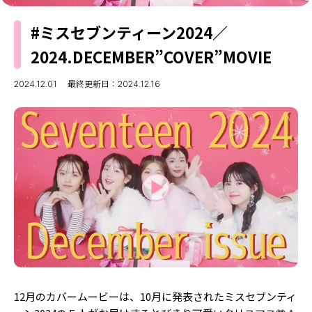
MODELS
モデルの購入品
#ミスセブンティーン2024／
MODEL'S BLOG
おでかけ
2024.DECEMBER”COVER”MOVIE
お悩み相談
TikTok
2024.12.01
最終更新日：2024.12.16
Instagram
YouTube
FORTUNE
ゲッターズ飯田
MISS SEVENTEEN
ミスセブンティーンニュース
MAGAZINE
バックナンバー
INFORMATION
Seventeen
について
12月のカバームービーは、10月に発表されたミスセブンティ