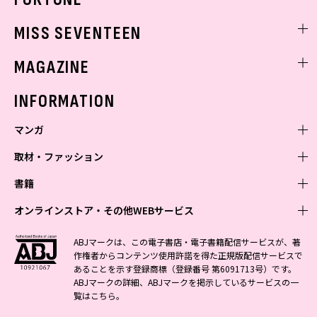
ゲッターズ飯田
MISS SEVENTEEN
ミスセブンティーンニュース
MAGAZINE
バックナンバー
INFORMATION
マンガ
取材・ファッション
少年マンガ
週刊少年ジャンプ
書籍
青年マンガ
ファッション・美容
ジャンプSQ
少年ジャンプ+
Seventeen
オンラインストア・その他WEBサービス
少女マンガ
芸能・情報・スポーツ
文芸・文庫・総合
Vジャンプ
ジャンプTOON
non-no
ジャンプTOON
Myojo
すばる
女性マンガ
学芸・ノンフィクション・新書
オンラインストア
最強ジャンプ
ABJマークは、この電子書店・電子書籍配信サービスが、著
ZEBRACK
BAILA
ZEBRACK
週プレNEWS
小説すばる
作権者からコンテンツ使用許諾を得た正規版配信サービスで
ジャンプTOON
1日5分で、明日は変わる よみタイ yomitai
OTO
少年ジャンプ+
ライトノベル・ノベライズ
その他WEBサービス
S-MANGA
MAQUIA
あることを示す登録商標（登録番号 第6091713号）です。
S-MANGA
週プレ グラジャパ!
集英社 文芸ステーション
ZEBRACK
集英社学芸部 - 学芸・ノンフィクション
SHUEISHA MANGA-ART HERITAGE
ジャンプTOON
ABJマークの詳細、ABJマークを掲示しているサービスの一
集英社オレンジ文庫
集英社アドナビ
集英社ジャンプリミックス
SPUR
キッズ
集英社コミック文庫
Sportiva
web 集英社文庫
覧は
こちら
。
S-MANGA
集英社ビジネス書
ジャンプキャラクターズストア
ZEBRACK
JUMP j-BOOKS
集英社エディターズ・ラボ
集英社コミック文庫
LEE
集英社みらい文庫
りぼん
パラスポ
青春と読書