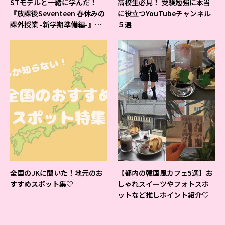
STモデルと一緒に学んだ！
高校生必見！ 受験勉強に本当
『放課後Seventeen 春休みの
に役立つYouTubeチャンネル
課外授業 -新学期準備編-』イ
５選
ベントの様子をレポ♡
全国のJKに聞いた！地元のお
【都内の韓国風カフェ5選】お
すすめスポット集♡
しゃれスイーツやフォトスポ
ットなど推しポイント紹介♡