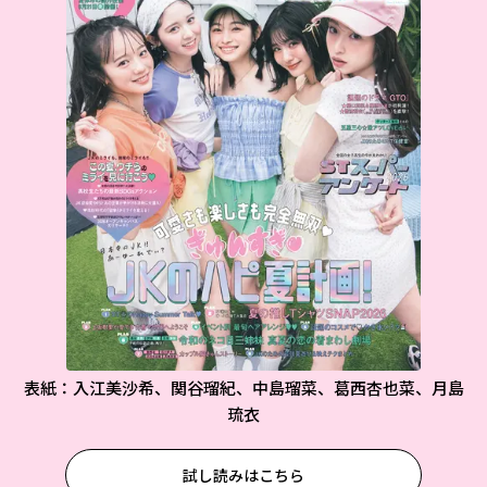
表紙：入江美沙希、関谷瑠紀、中島瑠菜、葛西杏也菜、月島
琉衣
試し読みはこちら