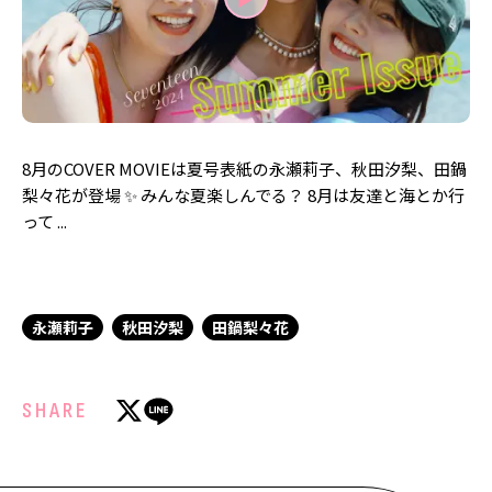
MODELS
モデルの購入品
MODEL'S BLOG
おでかけ
お悩み相談
TikTok
Instagram
8月のCOVER MOVIEは夏号表紙の永瀬莉子、秋田汐梨、田鍋
YouTube
梨々花が登場 ✨ みんな夏楽しんでる？ 8月は友達と海とか行
って ...
FORTUNE
ゲッターズ飯田
MISS SEVENTEEN
ミスセブンティーンニュース
MAGAZINE
永瀬莉子
秋田汐梨
田鍋梨々花
バックナンバー
INFORMATION
SHARE
Seventeen
について