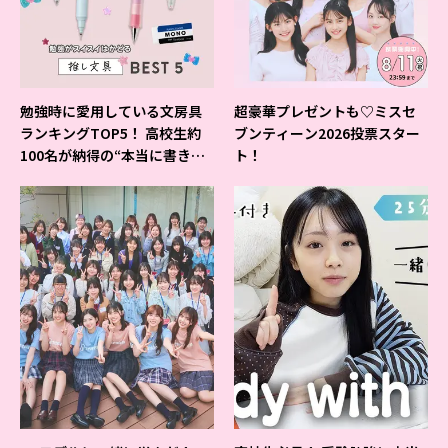
勉強時に愛用している文房具
超豪華プレゼントも♡ミスセ
ランキングTOP5！ 高校生約
ブンティーン2026投票スター
100名が納得の“本当に書きや
ト！
すいシャーペン”が1位に❤