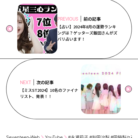
Follow us
前の記事
PREVIOUS
【占い】2024年8月の運勢ランキ
ST member
ングは？ゲッターズ飯田さんがズ
バリ占います！
新規会員登録・ログイン
次の記事
NEXT
【ミスST2024】10名のファイナ
リスト、発表！！
Seventeen-Web
YouTube
#永瀬莉子 #秋田汐梨 #田鍋梨々花／202