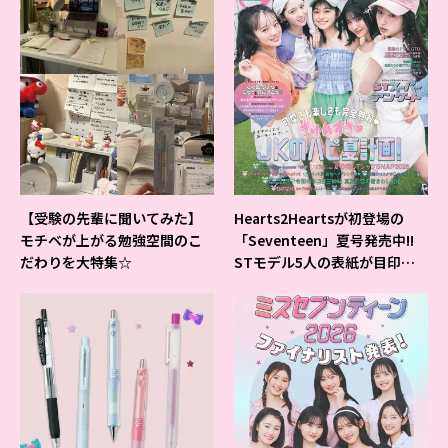
【受験の先輩に聞いてみた】
Hearts2Heartsが初登場の
モチベが上がる勉強空間のこ
「Seventeen」夏号発売中!!
だわりを大特集☆
STモデル5人の表紙が目印だ
よ♪