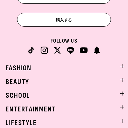
購入する
FOLLOW US
FASHION
ファッションニュース
BEAUTY
モデル私服
ビューティニュース
SCHOOL
着回し
トレンドメイク
着痩せ
スクールニュース
ENTERTAINMENT
ベストコスメ
制服コーデ
ヘアアレンジ・ヘアケア
エンタメニュース
LIFESTYLE
学校ヘアメイク
スキンケア
なにわ男子