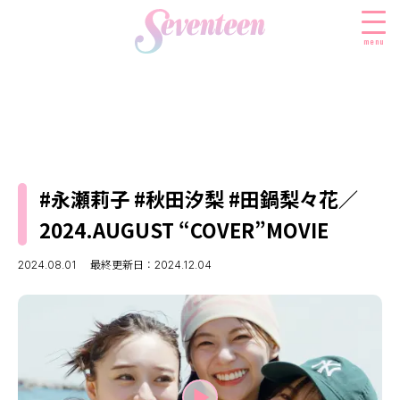
menu
すべての新着記事
FASHION
#永瀬莉子 #秋田汐梨 #田鍋梨々花／
ファッションニュース
BEAUTY
2024.AUGUST “COVER”MOVIE
モデル私服
ビューティニュース
SCHOOL
着回し
2024.08.01
最終更新日：2024.12.04
トレンドメイク
スクールニュース
ENTERTAINMENT
着痩せ
ベストコスメ
制服コーデ
エンタメニュース
LIFESTYLE
ヘアアレンジ・ヘアケア
学校ヘアメイク
なにわ男子
ライフスタイルニュース
スキンケア
JK TREND
勉強・受験・進路
K-POP
JKランキング・アワード
ボディケア
JKトレンドニュース