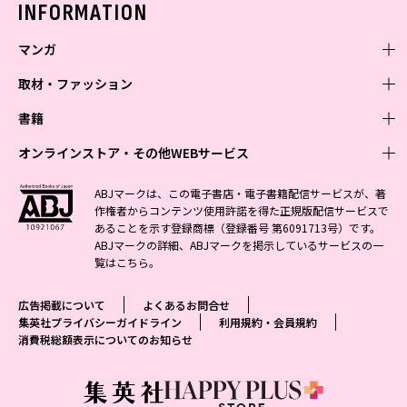
INFORMATION
マンガ
取材・ファッション
少年マンガ
週刊少年ジャンプ
書籍
青年マンガ
ファッション・美容
ジャンプSQ
少年ジャンプ+
Seventeen
オンラインストア・その他WEBサービス
少女マンガ
芸能・情報・スポーツ
文芸・文庫・総合
Vジャンプ
ジャンプTOON
non-no
ジャンプTOON
Myojo
すばる
女性マンガ
学芸・ノンフィクション・新書
オンラインストア
最強ジャンプ
ABJマークは、この電子書店・電子書籍配信サービスが、著
ZEBRACK
BAILA
ZEBRACK
週プレNEWS
小説すばる
作権者からコンテンツ使用許諾を得た正規版配信サービスで
ジャンプTOON
1日5分で、明日は変わる よみタイ yomitai
OTO
少年ジャンプ+
ライトノベル・ノベライズ
その他WEBサービス
S-MANGA
MAQUIA
あることを示す登録商標（登録番号 第6091713号）です。
S-MANGA
週プレ グラジャパ!
集英社 文芸ステーション
ZEBRACK
集英社学芸部 - 学芸・ノンフィクション
SHUEISHA MANGA-ART HERITAGE
ジャンプTOON
ABJマークの詳細、ABJマークを掲示しているサービスの一
集英社オレンジ文庫
集英社アドナビ
集英社ジャンプリミックス
SPUR
キッズ
集英社コミック文庫
Sportiva
web 集英社文庫
覧は
こちら
。
S-MANGA
集英社ビジネス書
ジャンプキャラクターズストア
ZEBRACK
JUMP j-BOOKS
集英社エディターズ・ラボ
集英社コミック文庫
LEE
集英社みらい文庫
りぼん
パラスポ
青春と読書
集英社コミック文庫
集英社新書
HAPPY PLUS STORE
ジャンプルーキー！
ダッシュエックス文庫公式サイト
広告掲載について
よくあるお問合せ
週刊ヤングジャンプ
eclat
集英社の児童図書 S-KIDS.LAND
マーガレット
アジア人物史
マンガMee公式サイト
集英社新書プラス - 知の水先案内人
SHUEISHA VOX
集英社プライバシーガイドライン
利用規約・会員規約
S-MANGA
集英社Webマガジン コバルト
ヤングジャンプ定期購読デジタル
T JAPAN
消費税総額表示についてのお知らせ
別冊マーガレット
リマコミ
kotoba
LEEマルシェ
集英社ジャンプリミックス
シフォン文庫
ヤンジャン！
HAPPY PLUS ONE
マンガMee公式サイト
マンガMeets
e!集英社
SHOP Marisol
集英社コミック文庫
となりのヤングジャンプ
MEN'S NON-NO
リマコミ
Cookie
情報・知識＆オピニオン imidas
eclat premium