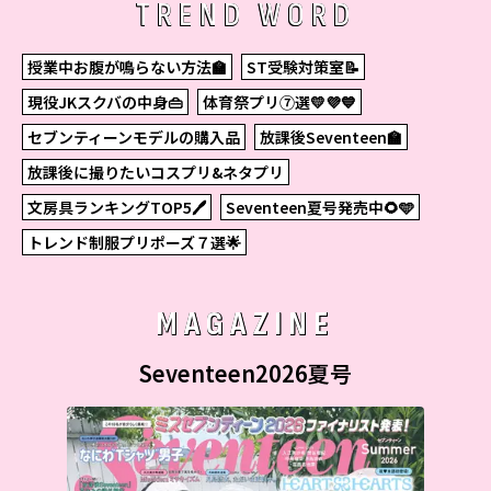
TREND WORD
授業中お腹が鳴らない方法🏫
ST受験対策室📝
現役JKスクバの中身👜
体育祭プリ⑦選💛💜💙
セブンティーンモデルの購入品
放課後Seventeen🏫
放課後に撮りたいコスプリ&ネタプリ
文房具ランキングTOP5🖊
Seventeen夏号発売中🌻🩵
トレンド制服プリポーズ７選🌟
MAGAZINE
Seventeen2026夏号