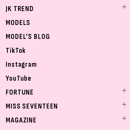
勉強・受験・進路
ライフスタイルニュース
JK TREND
ボディケア
K-POP
JKランキング・アワード
JKトレンドニュース
MODELS
モデルの購入品
おでかけ
MODEL'S BLOG
お悩み相談
TikTok
Instagram
YouTube
FORTUNE
ゲッターズ飯田
MISS SEVENTEEN
ミスセブンティーンニュース
MAGAZINE
バックナンバー