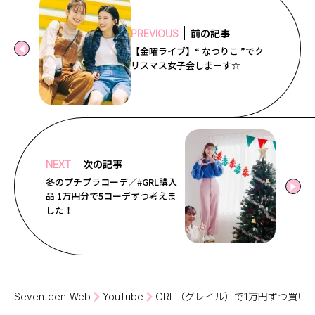
Follow us
前の記事
PREVIOUS
【金曜ライブ】“ なつりこ ”でク
リスマス女子会しまーす☆
ST member
新規会員登録・ログイン
次の記事
NEXT
冬のプチプラコーデ／#GRL購入
品 1万円分で5コーデずつ考えま
した！
Seventeen-Web
YouTube
GRL（グレイル）で1万円ずつ買い