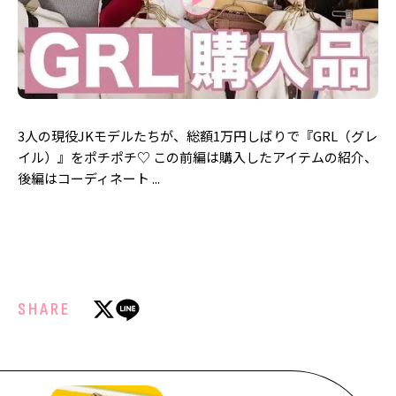
MODELS
モデルの購入品
MODEL'S BLOG
おでかけ
お悩み相談
TikTok
Instagram
3人の現役JKモデルたちが、総額1万円しばりで『GRL（グレ
YouTube
イル）』をポチポチ♡ この前編は購入したアイテムの紹介、
後編はコーディネート ...
FORTUNE
ゲッターズ飯田
MISS SEVENTEEN
ミスセブンティーンニュース
MAGAZINE
バックナンバー
INFORMATION
SHARE
Seventeen
について