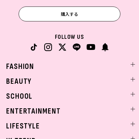
購入する
FOLLOW US
FASHION
ファッションニュース
BEAUTY
モデル私服
ビューティニュース
SCHOOL
着回し
トレンドメイク
着痩せ
スクールニュース
ENTERTAINMENT
ベストコスメ
制服コーデ
ヘアアレンジ・ヘアケア
エンタメニュース
LIFESTYLE
学校ヘアメイク
スキンケア
なにわ男子
勉強・受験・進路
ライフスタイルニュース