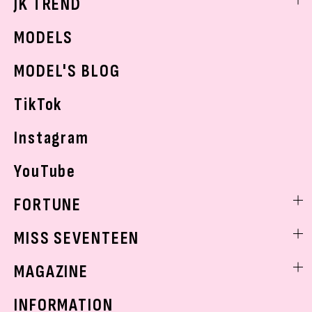
JK TREND
ボディケア
K-POP
JKランキング・アワード
JKトレンドニュース
MODELS
モデルの購入品
おでかけ
MODEL'S BLOG
お悩み相談
TikTok
Instagram
YouTube
FORTUNE
ゲッターズ飯田
MISS SEVENTEEN
ミスセブンティーンニュース
MAGAZINE
バックナンバー
INFORMATION