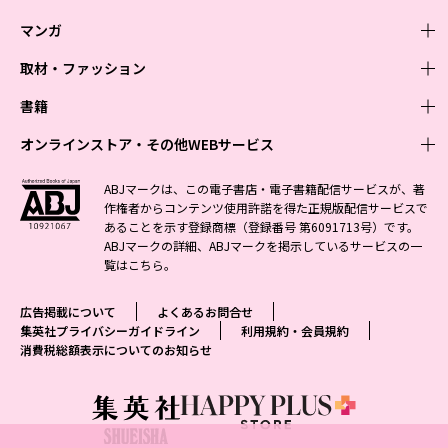
マンガ
取材・ファッション
少年マンガ
週刊少年ジャンプ
書籍
青年マンガ
ファッション・美容
ジャンプSQ
少年ジャンプ+
Seventeen
オンラインストア・その他WEBサービス
少女マンガ
芸能・情報・スポーツ
文芸・文庫・総合
Vジャンプ
ジャンプTOON
non-no
ジャンプTOON
Myojo
すばる
女性マンガ
学芸・ノンフィクション・新書
オンラインストア
最強ジャンプ
ABJマークは、この電子書店・電子書籍配信サービスが、著
ZEBRACK
BAILA
ZEBRACK
週プレNEWS
小説すばる
作権者からコンテンツ使用許諾を得た正規版配信サービスで
ジャンプTOON
1日5分で、明日は変わる よみタイ yomitai
OTO
少年ジャンプ+
ライトノベル・ノベライズ
その他WEBサービス
S-MANGA
MAQUIA
あることを示す登録商標（登録番号 第6091713号）です。
S-MANGA
週プレ グラジャパ!
集英社 文芸ステーション
ZEBRACK
集英社学芸部 - 学芸・ノンフィクション
SHUEISHA MANGA-ART HERITAGE
ジャンプTOON
ABJマークの詳細、ABJマークを掲示しているサービスの一
集英社オレンジ文庫
集英社アドナビ
集英社ジャンプリミックス
SPUR
キッズ
集英社コミック文庫
Sportiva
web 集英社文庫
覧は
こちら
。
S-MANGA
集英社ビジネス書
ジャンプキャラクターズストア
ZEBRACK
JUMP j-BOOKS
集英社エディターズ・ラボ
集英社コミック文庫
LEE
集英社みらい文庫
りぼん
パラスポ
青春と読書
集英社コミック文庫
集英社新書
HAPPY PLUS STORE
ジャンプルーキー！
ダッシュエックス文庫公式サイト
広告掲載について
よくあるお問合せ
週刊ヤングジャンプ
eclat
集英社の児童図書 S-KIDS.LAND
マーガレット
アジア人物史
マンガMee公式サイト
集英社新書プラス - 知の水先案内人
SHUEISHA VOX
集英社プライバシーガイドライン
利用規約・会員規約
S-MANGA
集英社Webマガジン コバルト
ヤングジャンプ定期購読デジタル
T JAPAN
消費税総額表示についてのお知らせ
別冊マーガレット
リマコミ
kotoba
LEEマルシェ
集英社ジャンプリミックス
シフォン文庫
ヤンジャン！
HAPPY PLUS ONE
マンガMee公式サイト
マンガMeets
e!集英社
SHOP Marisol
集英社コミック文庫
となりのヤングジャンプ
MEN'S NON-NO
リマコミ
Cookie
情報・知識＆オピニオン imidas
eclat premium
グランドジャンプ
UOMO
マンガMeets