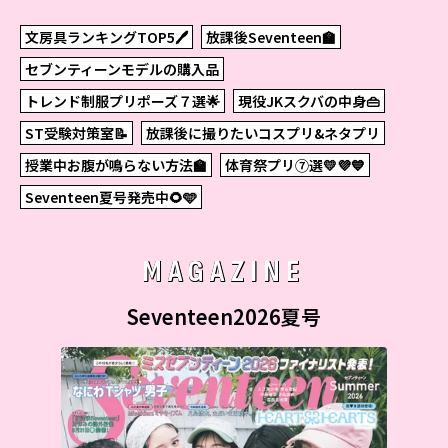
文房具ランキングTOP5🖊
放課後Seventeen🏫
セブンティーンモデルの購入品
トレンド制服プリポーズ７選🌟
現役JKスクバの中身👜
ST受験対策室📝
放課後に撮りたいコスプリ&ネタプリ
授業中お腹が鳴らない方法🏫
体育祭プリ⑦選💛💜💙
Seventeen夏号発売中🌻🩵
MAGAZINE
Seventeen2026夏号