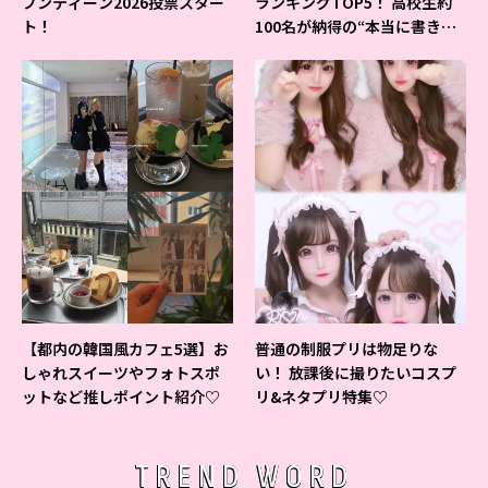
ブンティーン2026投票スター
ランキングTOP5！ 高校生約
ト！
100名が納得の“本当に書きや
すいシャーペン”が1位に❤
【都内の韓国風カフェ5選】お
普通の制服プリは物足りな
しゃれスイーツやフォトスポ
い！ 放課後に撮りたいコスプ
ットなど推しポイント紹介♡
リ&ネタプリ特集♡
TREND WORD