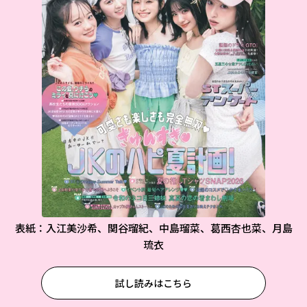
表紙：入江美沙希、関谷瑠紀、中島瑠菜、葛西杏也菜、月島
琉衣
試し読みはこちら