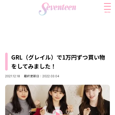
menu
すべての新着記事
FASHION
GRL（グレイル）で1万円ずつ買い物
ファッションニュース
BEAUTY
をしてみました！
モデル私服
ビューティニュース
SCHOOL
着回し
2021.12.18
最終更新日：2022.03.04
トレンドメイク
スクールニュース
ENTERTAINMENT
着痩せ
ベストコスメ
制服コーデ
エンタメニュース
LIFESTYLE
ヘアアレンジ・ヘアケア
学校ヘアメイク
なにわ男子
ライフスタイルニュース
スキンケア
JK TREND
勉強・受験・進路
K-POP
JKランキング・アワード
ボディケア
JKトレンドニュース