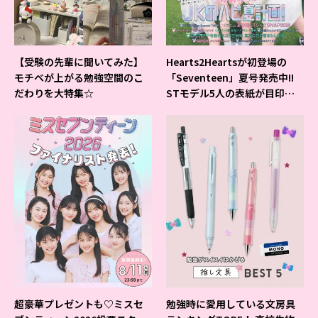
【受験の先輩に聞いてみた】
Hearts2Heartsが初登場の
モチベが上がる勉強空間のこ
「Seventeen」夏号発売中!!
だわりを大特集☆
STモデル5人の表紙が目印だ
よ♪
超豪華プレゼントも♡ミスセ
勉強時に愛用している文房具