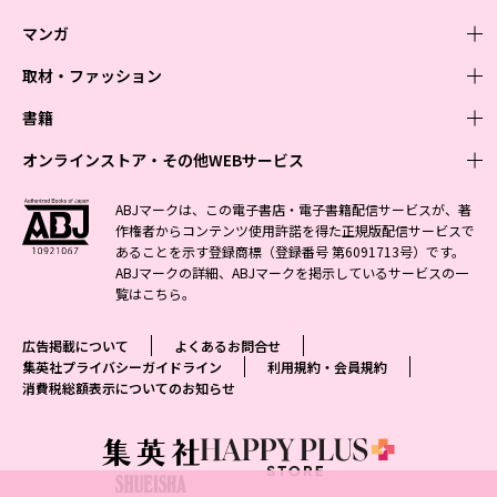
マンガ
取材・ファッション
少年マンガ
週刊少年ジャンプ
書籍
青年マンガ
ファッション・美容
ジャンプSQ
少年ジャンプ+
Seventeen
オンラインストア・その他WEBサービス
少女マンガ
芸能・情報・スポーツ
文芸・文庫・総合
Vジャンプ
ジャンプTOON
non-no
ジャンプTOON
Myojo
すばる
女性マンガ
学芸・ノンフィクション・新書
オンラインストア
最強ジャンプ
ABJマークは、この電子書店・電子書籍配信サービスが、著
ZEBRACK
BAILA
ZEBRACK
週プレNEWS
小説すばる
作権者からコンテンツ使用許諾を得た正規版配信サービスで
ジャンプTOON
1日5分で、明日は変わる よみタイ yomitai
OTO
少年ジャンプ+
ライトノベル・ノベライズ
その他WEBサービス
S-MANGA
MAQUIA
あることを示す登録商標（登録番号 第6091713号）です。
S-MANGA
週プレ グラジャパ!
集英社 文芸ステーション
ZEBRACK
集英社学芸部 - 学芸・ノンフィクション
SHUEISHA MANGA-ART HERITAGE
ジャンプTOON
ABJマークの詳細、ABJマークを掲示しているサービスの一
集英社オレンジ文庫
集英社アドナビ
集英社ジャンプリミックス
SPUR
キッズ
集英社コミック文庫
Sportiva
web 集英社文庫
覧は
こちら
。
S-MANGA
集英社ビジネス書
ジャンプキャラクターズストア
ZEBRACK
JUMP j-BOOKS
集英社エディターズ・ラボ
集英社コミック文庫
LEE
集英社みらい文庫
りぼん
パラスポ
青春と読書
集英社コミック文庫
集英社新書
HAPPY PLUS STORE
ジャンプルーキー！
ダッシュエックス文庫公式サイト
広告掲載について
よくあるお問合せ
週刊ヤングジャンプ
eclat
集英社の児童図書 S-KIDS.LAND
マーガレット
アジア人物史
マンガMee公式サイト
集英社新書プラス - 知の水先案内人
SHUEISHA VOX
集英社プライバシーガイドライン
利用規約・会員規約
S-MANGA
集英社Webマガジン コバルト
ヤングジャンプ定期購読デジタル
T JAPAN
消費税総額表示についてのお知らせ
別冊マーガレット
リマコミ
kotoba
LEEマルシェ
集英社ジャンプリミックス
シフォン文庫
ヤンジャン！
HAPPY PLUS ONE
マンガMee公式サイト
マンガMeets
e!集英社
SHOP Marisol
集英社コミック文庫
となりのヤングジャンプ
MEN'S NON-NO
リマコミ
Cookie
情報・知識＆オピニオン imidas
eclat premium
グランドジャンプ
UOMO
マンガMeets