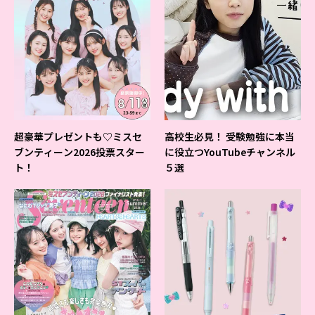
超豪華プレゼントも♡ミスセ
高校生必見！ 受験勉強に本当
ブンティーン2026投票スター
に役立つYouTubeチャンネル
ト！
５選