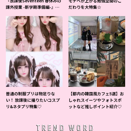
『放課後Seventeen 春休みの
モチベが上がる勉強空間のこ
課外授業 -新学期準備編-』イ
だわりを大特集☆
ベントの様子をレポ♡
普通の制服プリは物足りな
【都内の韓国風カフェ5選】お
い！ 放課後に撮りたいコスプ
しゃれスイーツやフォトスポ
リ&ネタプリ特集♡
ットなど推しポイント紹介♡
TREND WORD