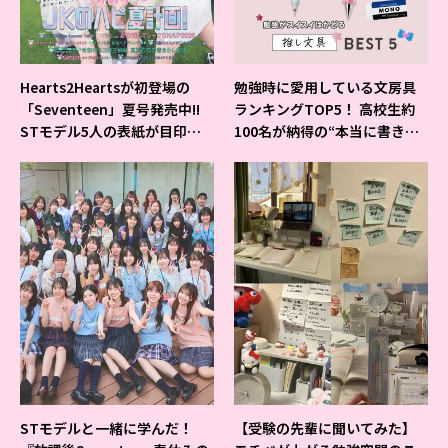
Hearts2Heartsが初登場の
勉強時に愛用している文房具
「Seventeen」夏号発売中!!
ランキングTOP5！ 高校生約
STモデル5人の表紙が目印だ
100名が納得の“本当に書きや
よ♪
すいシャーペン”が1位に❤
STモデルと一緒に学んだ！
【受験の先輩に聞いてみた】