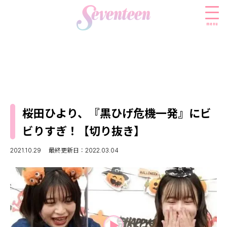
menu
すべての新着記事
FASHION
桜田ひより、『黒ひげ危機一発』にビ
ファッションニュース
BEAUTY
ビりすぎ！【切り抜き】
モデル私服
ビューティニュース
SCHOOL
着回し
2021.10.29
最終更新日：2022.03.04
トレンドメイク
スクールニュース
ENTERTAINMENT
着痩せ
ベストコスメ
制服コーデ
エンタメニュース
LIFESTYLE
ヘアアレンジ・ヘアケア
学校ヘアメイク
なにわ男子
ライフスタイルニュース
スキンケア
JK TREND
勉強・受験・進路
K-POP
JKランキング・アワード
ボディケア
JKトレンドニュース