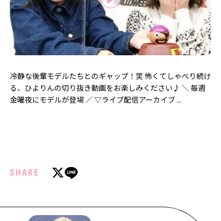
MODELS
モデルの購入品
MODEL'S BLOG
おでかけ
お悩み相談
TikTok
Instagram
冷静な後輩モデルたちとのギャップ！笑 怖くてしゃべり続け
YouTube
る、ひよりんの切り抜き動画をお楽しみください♪ ＼ 毎週
金曜夜にモデルが登場 ／ ▽ライブ配信アーカイブ ...
FORTUNE
ゲッターズ飯田
MISS SEVENTEEN
ミスセブンティーンニュース
MAGAZINE
バックナンバー
INFORMATION
SHARE
Seventeen
について