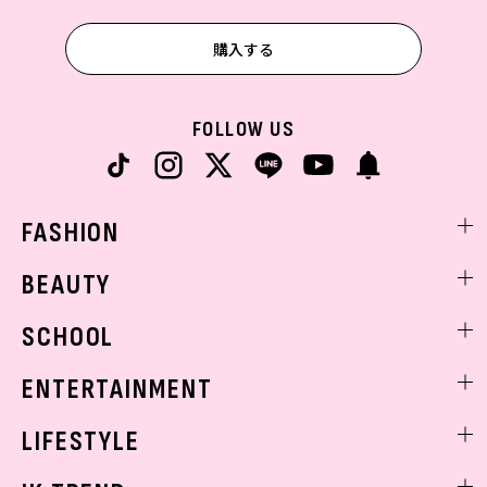
購入する
FOLLOW US
FASHION
ファッションニュース
BEAUTY
モデル私服
ビューティニュース
SCHOOL
着回し
トレンドメイク
着痩せ
スクールニュース
ENTERTAINMENT
ベストコスメ
制服コーデ
ヘアアレンジ・ヘアケア
エンタメニュース
LIFESTYLE
学校ヘアメイク
スキンケア
なにわ男子
勉強・受験・進路
ライフスタイルニュース