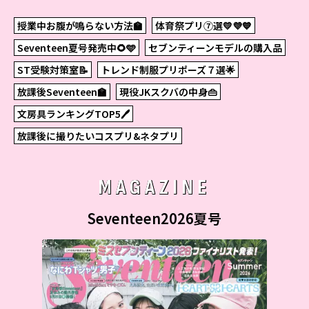
授業中お腹が鳴らない方法🏫
体育祭プリ⑦選💛💜💙
Seventeen夏号発売中🌻🩵
セブンティーンモデルの購入品
ST受験対策室📝
トレンド制服プリポーズ７選🌟
放課後Seventeen🏫
現役JKスクバの中身👜
文房具ランキングTOP5🖊
放課後に撮りたいコスプリ&ネタプリ
MAGAZINE
Seventeen2026夏号