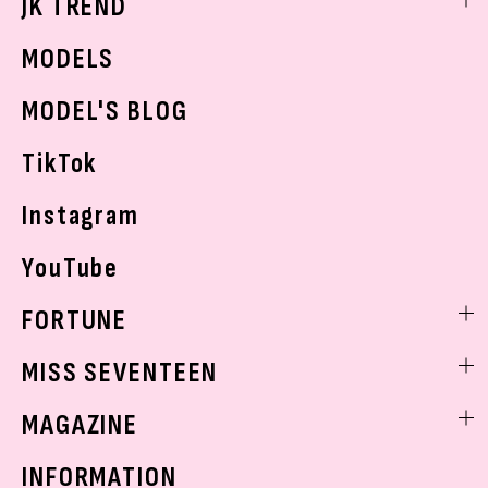
JK TREND
ボディケア
K-POP
JKランキング・アワード
JKトレンドニュース
MODELS
モデルの購入品
おでかけ
MODEL'S BLOG
お悩み相談
TikTok
Instagram
YouTube
FORTUNE
ゲッターズ飯田
MISS SEVENTEEN
ミスセブンティーンニュース
MAGAZINE
バックナンバー
INFORMATION