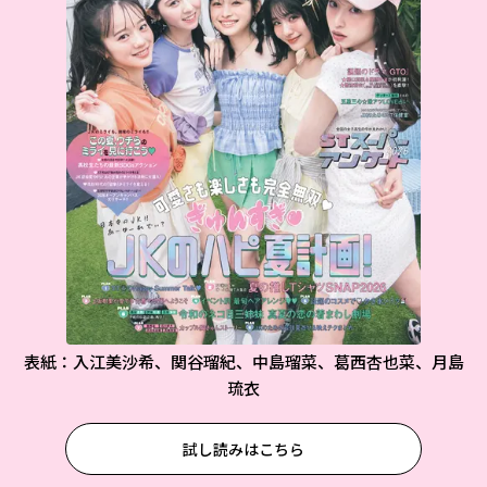
表紙：入江美沙希、関谷瑠紀、中島瑠菜、葛西杏也菜、月島
琉衣
試し読みはこちら