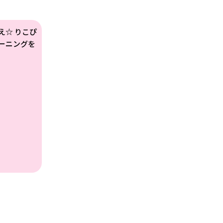
え☆ りこぴ
ーニングを