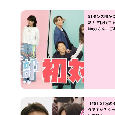
STダンス部が
動！ 三阪咲ちゃん
kingzさんに
【#8】ST㋲の
うですか？ シ