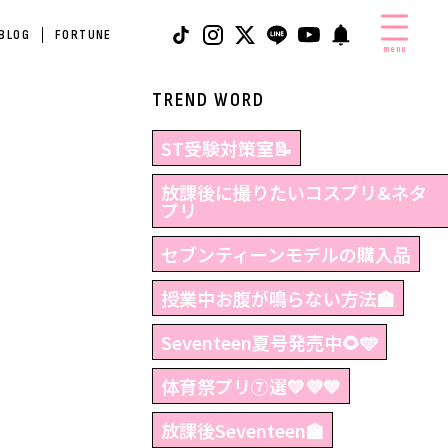
 BLOG
FORTUNE
menu
TREND WORD
ST受験対策室📝
放課後に撮りたいコスプリ&ネタ
プリ
セブンティーンモデルの購入品
授業中お腹が鳴らない方法🏫
Seventeen夏号発売中🌻🩵
体育祭プリ⑦選💛💜💙
放課後Seventeen🏫