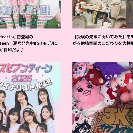
2Heartsが初登場の
【受験の先輩に聞いてみた】モ
nteen」夏号発売中!! STモデル5
がる勉強空間のこだわりを大特
が目印だよ♪