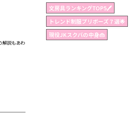
文房具ランキングTOP5🖊
トレンド制服プリポーズ７選🌟
現役JKスクバの中身👜
の解説もあわ