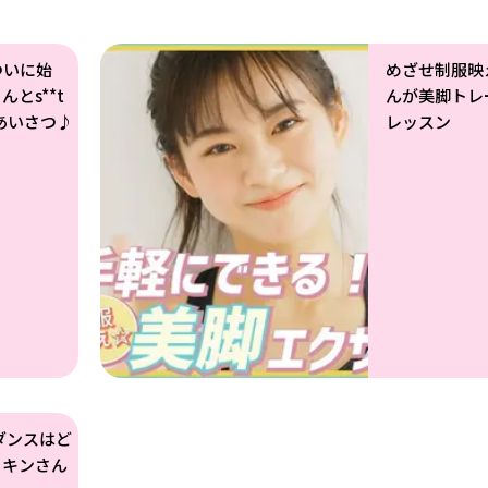
ついに始
めざせ制服映
とs**t
んが美脚トレ
ごあいさつ♪
レッスン
ダンスはど
ッキンさん