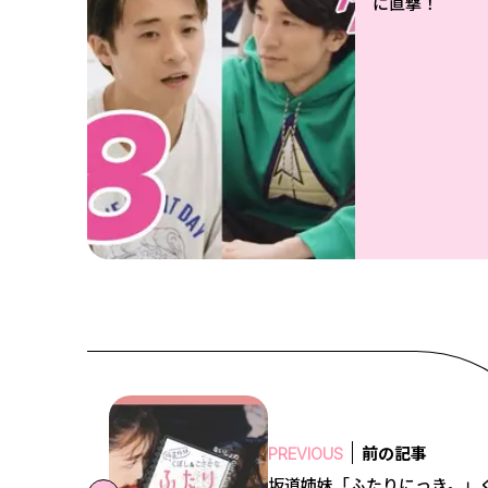
に直撃！
前の記事
PREVIOUS
坂道姉妹「ふたりにっき。」