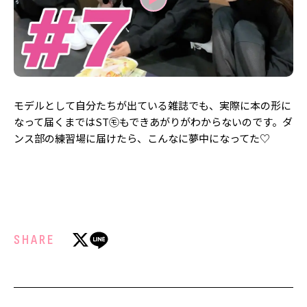
MODELS
モデルの購入品
MODEL'S BLOG
おでかけ
お悩み相談
TikTok
Instagram
モデルとして自分たちが出ている雑誌でも、実際に本の形に
YouTube
なって届くまではST㋲もできあがりがわからないのです。ダ
ンス部の練習場に届けたら、こんなに夢中になってた♡
FORTUNE
ゲッターズ飯田
MISS SEVENTEEN
ミスセブンティーンニュース
MAGAZINE
バックナンバー
INFORMATION
SHARE
Seventeen
について