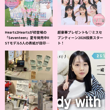
Hearts2Heartsが初登場の
超豪華プレゼントも♡ミスセ
「Seventeen」夏号発売中!!
ブンティーン2026投票スター
STモデル5人の表紙が目印だ
ト！
よ♪