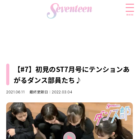
menu
すべての新着記事
FASHION
【#7】初見のST7月号にテンションあ
ファッションニュース
BEAUTY
がるダンス部員たち♪
モデル私服
ビューティニュース
SCHOOL
着回し
2021.06.11
最終更新日：2022.03.04
トレンドメイク
スクールニュース
ENTERTAINMENT
着痩せ
ベストコスメ
制服コーデ
エンタメニュース
LIFESTYLE
ヘアアレンジ・ヘアケア
学校ヘアメイク
なにわ男子
ライフスタイルニュース
スキンケア
JK TREND
勉強・受験・進路
K-POP
JKランキング・アワード
ボディケア
JKトレンドニュース