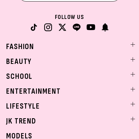
FOLLOW US
FASHION
ファッションニュース
BEAUTY
モデル私服
ビューティニュース
SCHOOL
着回し
トレンドメイク
着痩せ
スクールニュース
ENTERTAINMENT
ベストコスメ
制服コーデ
ヘアアレンジ・ヘアケア
エンタメニュース
LIFESTYLE
学校ヘアメイク
スキンケア
なにわ男子
勉強・受験・進路
ライフスタイルニュース
JK TREND
ボディケア
K-POP
JKランキング・アワード
JKトレンドニュース
MODELS
モデルの購入品