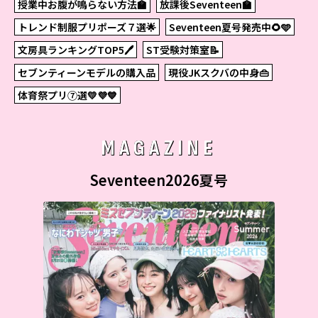
授業中お腹が鳴らない方法🏫
放課後Seventeen🏫
トレンド制服プリポーズ７選🌟
Seventeen夏号発売中🌻🩵
文房具ランキングTOP5🖊
ST受験対策室📝
セブンティーンモデルの購入品
現役JKスクバの中身👜
体育祭プリ⑦選💛💜💙
MAGAZINE
Seventeen2026夏号