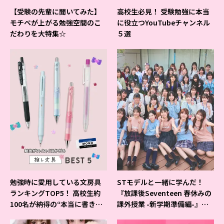
【受験の先輩に聞いてみた】
高校生必見！ 受験勉強に本当
モチベが上がる勉強空間のこ
に役立つYouTubeチャンネル
だわりを大特集☆
５選
勉強時に愛用している文房具
STモデルと一緒に学んだ！
ランキングTOP5！ 高校生約
『放課後Seventeen 春休みの
100名が納得の“本当に書きや
課外授業 -新学期準備編-』イ
すいシャーペン”が1位に❤
ベントの様子をレポ♡