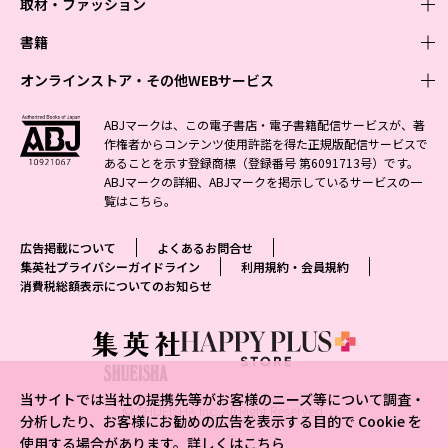
取材・ファッション
少年マンガ
週刊少年ジャンプ
書籍
青年マンガ
ファッション・美容
ジャンプSQ
少年ジャンプ+
Seventeen
オンラインストア・その他WEBサービス
少女マンガ
芸能・情報・スポーツ
文芸・文庫・総合
Vジャンプ
ジャンプTOON
non-no
ジャンプTOON
Myojo
すばる
女性マンガ
学芸・ノンフィクション・新書
オンラインストア
最強ジャンプ
ABJマークは、この電子書店・電子書籍配信サービスが、著
ZEBRACK
BAILA
ZEBRACK
週プレNEWS
小説すばる
作権者からコンテンツ使用許諾を得た正規版配信サービスで
ジャンプTOON
1日5分で、明日は変わる よみタイ yomitai
OTO
少年ジャンプ+
ライトノベル・ノベライズ
その他WEBサービス
S-MANGA
MAQUIA
あることを示す登録商標（登録番号 第6091713号）です。
S-MANGA
週プレ グラジャパ!
集英社 文芸ステーション
ZEBRACK
集英社学芸部 - 学芸・ノンフィクション
SHUEISHA MANGA-ART HERITAGE
ジャンプTOON
ABJマークの詳細、ABJマークを掲示しているサービスの一
集英社オレンジ文庫
集英社アドナビ
集英社ジャンプリミックス
SPUR
キッズ
集英社コミック文庫
Sportiva
web 集英社文庫
覧は
こちら
。
S-MANGA
集英社ビジネス書
ジャンプキャラクターズストア
ZEBRACK
JUMP j-BOOKS
集英社エディターズ・ラボ
集英社コミック文庫
LEE
集英社みらい文庫
りぼん
パラスポ
青春と読書
集英社コミック文庫
集英社新書
HAPPY PLUS STORE
ジャンプルーキー！
ダッシュエックス文庫公式サイト
広告掲載について
よくあるお問合せ
週刊ヤングジャンプ
eclat
集英社の児童図書 S-KIDS.LAND
マーガレット
アジア人物史
マンガMee公式サイト
集英社新書プラス - 知の水先案内人
SHUEISHA VOX
集英社プライバシーガイドライン
利用規約・会員規約
S-MANGA
集英社Webマガジン コバルト
ヤングジャンプ定期購読デジタル
T JAPAN
消費税総額表示についてのお知らせ
別冊マーガレット
リマコミ
kotoba
LEEマルシェ
集英社ジャンプリミックス
シフォン文庫
ヤンジャン！
HAPPY PLUS ONE
マンガMee公式サイト
マンガMeets
e!集英社
SHOP Marisol
集英社コミック文庫
となりのヤングジャンプ
MEN'S NON-NO
リマコミ
Cookie
情報・知識＆オピニオン imidas
eclat premium
グランドジャンプ
UOMO
マンガMeets
Cocohana
mirabella
当サイトでは当社の提携先等がお客様のニーズ等について調査・
ウルトラジャンプ
集英社オンライン
© SHUEISHA Inc. All Right Reserved.
office YOU
mirabella homme
分析したり、お客様にお勧めの広告を表示する目的で Cookie を
使用する場合があります。詳しくは
こちら
zakka market