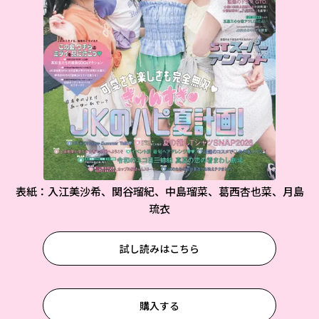
表紙：入江美沙希、関谷瑠紀、中島瑠菜、葛西杏也菜、月島
琉衣
試し読みはこちら
購入する