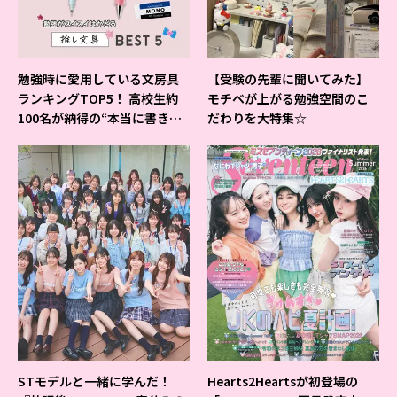
勉強時に愛用している文房具
【受験の先輩に聞いてみた】
ランキングTOP5！ 高校生約
モチベが上がる勉強空間のこ
100名が納得の“本当に書きや
だわりを大特集☆
すいシャーペン”が1位に❤
STモデルと一緒に学んだ！
Hearts2Heartsが初登場の