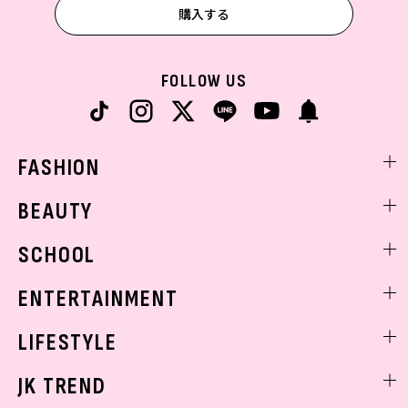
購入する
FOLLOW US
FASHION
ファッションニュース
BEAUTY
モデル私服
ビューティニュース
SCHOOL
着回し
トレンドメイク
着痩せ
スクールニュース
ENTERTAINMENT
ベストコスメ
制服コーデ
ヘアアレンジ・ヘアケア
エンタメニュース
LIFESTYLE
学校ヘアメイク
スキンケア
なにわ男子
勉強・受験・進路
ライフスタイルニュース
JK TREND
ボディケア
K-POP
JKランキング・アワード