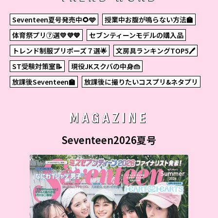
Seventeen夏号発売中🌻🩵
授業中お腹が鳴らない方法🏫
体育祭プリ⑦選💛💜💙
セブンティーンモデルの購入品
トレンド制服プリポーズ７選🌟
文房具ランキングTOP5🖊
ST受験対策室📝
現役JKスクバの中身👜
放課後Seventeen🏫
放課後に撮りたいコスプリ&ネタプリ
MAGAZINE
Seventeen2026夏号