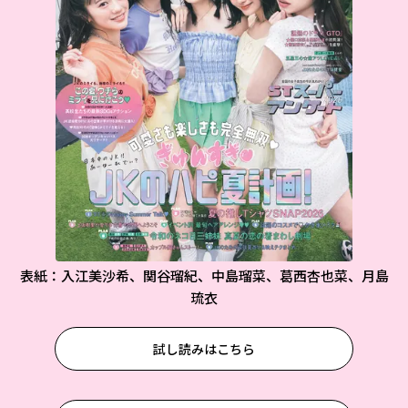
表紙：入江美沙希、関谷瑠紀、中島瑠菜、葛西杏也菜、月島
琉衣
試し読みはこちら