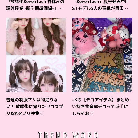
『放課後Seventeen 春休みの
「Seventeen」夏号発売中!!
課外授業 -新学期準備編-』イ
STモデル5人の表紙が目印だ
ベントの様子をレポ♡
よ♪
普通の制服プリは物足りな
JKの【デコアイテム】まとめ
い！ 放課後に撮りたいコスプ
♡持ち物全部デコって派手に
リ&ネタプリ特集♡
しちゃお♡
TREND WORD