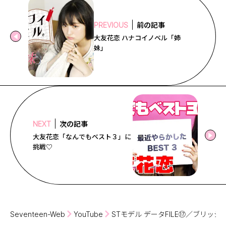
前の記事
PREVIOUS
大友花恋 ハナコイノベル「姉
妹」
次の記事
NEXT
大友花恋「なんでもベスト３」に
挑戦♡
Seventeen-Web
YouTube
STモデル データFILE⑰／ブリッジ