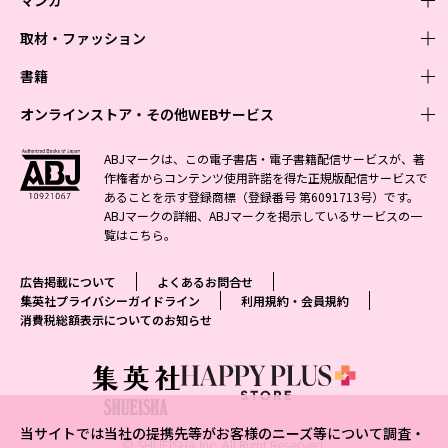
マンガ
取材・ファッション
少年マンガ
週刊少年ジャンプ
書籍
青年マンガ
ファッション・美容
ジャンプSQ
少年ジャンプ+
Seventeen
オンラインストア・その他WEBサービス
少女マンガ
芸能・情報・スポーツ
文芸・文庫・総合
Vジャンプ
ジャンプTOON
non-no
ジャンプTOON
Myojo
すばる
女性マンガ
学芸・ノンフィクション・新書
オンラインストア
最強ジャンプ
ABJマークは、この電子書店・電子書籍配信サービスが、著
ZEBRACK
BAILA
ZEBRACK
週プレNEWS
小説すばる
作権者からコンテンツ使用許諾を得た正規版配信サービスで
ジャンプTOON
1日5分で、明日は変わる よみタイ yomitai
OTO
少年ジャンプ+
ライトノベル・ノベライズ
その他WEBサービス
S-MANGA
MAQUIA
あることを示す登録商標（登録番号 第6091713号）です。
S-MANGA
週プレ グラジャパ!
集英社 文芸ステーション
ZEBRACK
集英社学芸部 - 学芸・ノンフィクション
SHUEISHA MANGA-ART HERITAGE
ジャンプTOON
ABJマークの詳細、ABJマークを掲示しているサービスの一
集英社オレンジ文庫
集英社アドナビ
集英社ジャンプリミックス
SPUR
キッズ
集英社コミック文庫
Sportiva
web 集英社文庫
覧は
こちら
。
S-MANGA
集英社ビジネス書
ジャンプキャラクターズストア
ZEBRACK
JUMP j-BOOKS
集英社エディターズ・ラボ
集英社コミック文庫
LEE
集英社みらい文庫
りぼん
パラスポ
青春と読書
集英社コミック文庫
集英社新書
HAPPY PLUS STORE
ジャンプルーキー！
ダッシュエックス文庫公式サイト
広告掲載について
よくあるお問合せ
週刊ヤングジャンプ
eclat
集英社の児童図書 S-KIDS.LAND
マーガレット
アジア人物史
マンガMee公式サイト
集英社新書プラス - 知の水先案内人
SHUEISHA VOX
集英社プライバシーガイドライン
利用規約・会員規約
S-MANGA
集英社Webマガジン コバルト
ヤングジャンプ定期購読デジタル
T JAPAN
消費税総額表示についてのお知らせ
別冊マーガレット
リマコミ
kotoba
LEEマルシェ
集英社ジャンプリミックス
シフォン文庫
ヤンジャン！
HAPPY PLUS ONE
マンガMee公式サイト
マンガMeets
e!集英社
SHOP Marisol
集英社コミック文庫
となりのヤングジャンプ
MEN'S NON-NO
リマコミ
Cookie
情報・知識＆オピニオン imidas
eclat premium
グランドジャンプ
UOMO
マンガMeets
Cocohana
mirabella
当サイトでは当社の提携先等がお客様のニーズ等について調査・
ウルトラジャンプ
集英社オンライン
© SHUEISHA Inc. All Right Reserved.