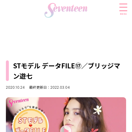
menu
すべての新着記事
FASHION
STモデル データFILE⑰／ブリッジマ
ファッションニュース
BEAUTY
ン遊七
モデル私服
ビューティニュース
SCHOOL
着回し
2020.10.24
最終更新日：2022.03.04
トレンドメイク
スクールニュース
ENTERTAINMENT
着痩せ
ベストコスメ
制服コーデ
エンタメニュース
LIFESTYLE
ヘアアレンジ・ヘアケア
学校ヘアメイク
なにわ男子
ライフスタイルニュース
スキンケア
JK TREND
勉強・受験・進路
K-POP
JKランキング・アワード
ボディケア
JKトレンドニュース