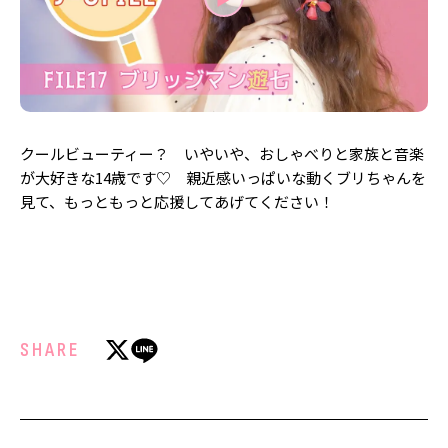
MODELS
モデルの購入品
MODEL'S BLOG
おでかけ
お悩み相談
TikTok
Instagram
クールビューティー？ いやいや、おしゃべりと家族と音楽
YouTube
が大好きな14歳です♡ 親近感いっぱいな動くブリちゃんを
見て、もっともっと応援してあげてください！
FORTUNE
ゲッターズ飯田
MISS SEVENTEEN
ミスセブンティーンニュース
MAGAZINE
バックナンバー
INFORMATION
SHARE
Seventeen
について