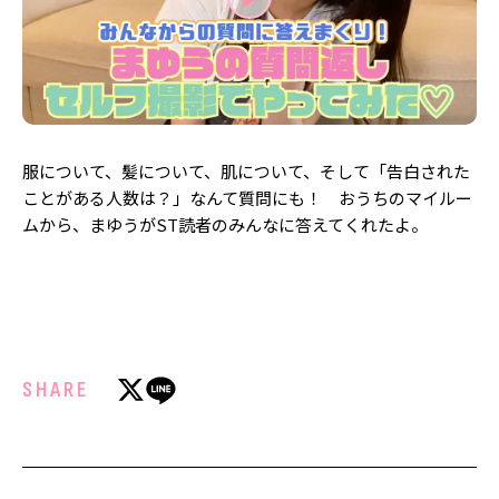
MODELS
モデルの購入品
MODEL'S BLOG
おでかけ
お悩み相談
TikTok
Instagram
服について、髪について、肌について、そして「告白された
YouTube
ことがある人数は？」なんて質問にも！ おうちのマイルー
ムから、まゆうがST読者のみんなに答えてくれたよ。
FORTUNE
ゲッターズ飯田
MISS SEVENTEEN
ミスセブンティーンニュース
MAGAZINE
バックナンバー
INFORMATION
SHARE
Seventeen
について