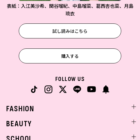
表紙：入江美沙希、関谷瑠紀、中島瑠菜、葛西杏也菜、月島
琉衣
試し読みはこちら
購入する
FOLLOW US
FASHION
ファッションニュース
BEAUTY
モデル私服
ビューティニュース
SCHOOL
着回し