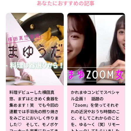
あなたにおすすめの記事
Follow us
ST member
新規会員登録・ログイン
料理デビューした横田真
かれまゆコンビでスペシャ
悠、まずはときめく食器を
ル企画！ 話題の
集めます！笑 でも今回の
「Zoom」を使ってそれぞ
連載では手羽先の照り焼き
れの近況やおうち時間のこ
をみごとにおいしく作りま
と、そしてこれからのこと
した♡ そして、モノボケ
を、ゆる〜く（笑）リモー
コーナーも定番になってき
トトークしてもらいました