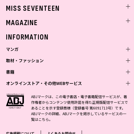
ゲッターズ飯田
MISS SEVENTEEN
ミスセブンティーンニュース
MAGAZINE
バックナンバー
INFORMATION
マンガ
取材・ファッション
少年マンガ
週刊少年ジャンプ
書籍
青年マンガ
ファッション・美容
ジャンプSQ
少年ジャンプ+
Seventeen
オンラインストア・その他WEBサービス
少女マンガ
芸能・情報・スポーツ
文芸・文庫・総合
Vジャンプ
ジャンプTOON
non-no
ジャンプTOON
Myojo
すばる
女性マンガ
学芸・ノンフィクション・新書
オンラインストア
最強ジャンプ
ABJマークは、この電子書店・電子書籍配信サービスが、著
ZEBRACK
BAILA
ZEBRACK
週プレNEWS
小説すばる
作権者からコンテンツ使用許諾を得た正規版配信サービスで
ジャンプTOON
1日5分で、明日は変わる よみタイ yomitai
OTO
少年ジャンプ+
ライトノベル・ノベライズ
その他WEBサービス
S-MANGA
MAQUIA
あることを示す登録商標（登録番号 第6091713号）です。
S-MANGA
週プレ グラジャパ!
集英社 文芸ステーション
ZEBRACK
集英社学芸部 - 学芸・ノンフィクション
SHUEISHA MANGA-ART HERITAGE
ジャンプTOON
ABJマークの詳細、ABJマークを掲示しているサービスの一
集英社オレンジ文庫
集英社アドナビ
集英社ジャンプリミックス
SPUR
キッズ
集英社コミック文庫
Sportiva
web 集英社文庫
覧は
こちら
。
S-MANGA
集英社ビジネス書
ジャンプキャラクターズストア
ZEBRACK
JUMP j-BOOKS
集英社エディターズ・ラボ
集英社コミック文庫
LEE
集英社みらい文庫
りぼん
パラスポ
青春と読書
集英社コミック文庫
集英社新書
HAPPY PLUS STORE
ジャンプルーキー！
ダッシュエックス文庫公式サイト
広告掲載について
よくあるお問合せ
週刊ヤングジャンプ
eclat