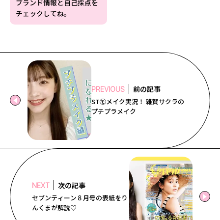
ブランド情報と自己採点を
チェックしてね。
前の記事
PREVIOUS
ST㋲メイク実況！ 雑賀サクラの
プチプラメイク
次の記事
NEXT
セブンティーン８月号の表紙をり
んくまが解説♡