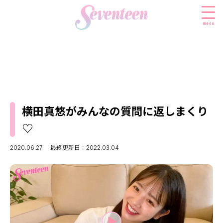
menu
すべての新着記事
FASHION
横田真悠がみんなの質問に返しまくり
ファッションニュース
BEAUTY
♡
モデル私服
ビューティニュース
SCHOOL
着回し
2020.06.27
最終更新日：2022.03.04
トレンドメイク
スクールニュース
ENTERTAINMENT
着痩せ
ベストコスメ
制服コーデ
エンタメニュース
LIFESTYLE
ヘアアレンジ・ヘアケア
学校ヘアメイク
なにわ男子
ライフスタイルニュース
スキンケア
JK TREND
勉強・受験・進路
K-POP
JKランキング・アワード
ボディケア
JKトレンドニュース