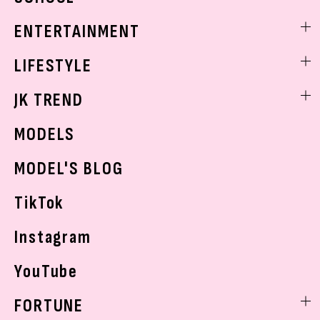
トレンドメイク
着痩せ
スクールニュース
ENTERTAINMENT
ベストコスメ
制服コーデ
ヘアアレンジ・ヘアケア
エンタメニュース
LIFESTYLE
学校ヘアメイク
スキンケア
なにわ男子
勉強・受験・進路
ライフスタイルニュース
JK TREND
ボディケア
K-POP
JKランキング・アワード
JKトレンドニュース
MODELS
モデルの購入品
おでかけ
MODEL'S BLOG
お悩み相談
TikTok
Instagram
YouTube
FORTUNE