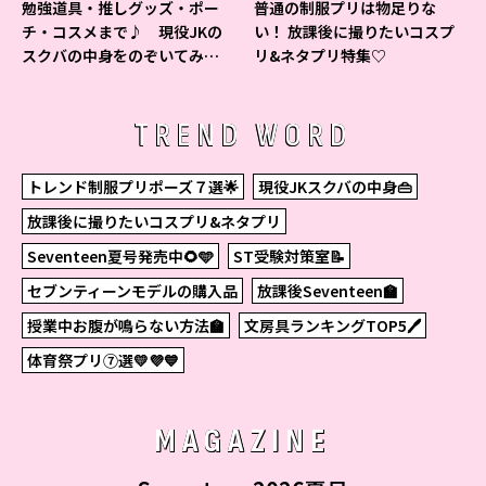
勉強道具・推しグッズ・ポー
普通の制服プリは物足りな
チ・コスメまで♪ 現役JKの
い！ 放課後に撮りたいコスプ
スクバの中身をのぞいてみ
リ&ネタプリ特集♡
た！
TREND WORD
トレンド制服プリポーズ７選🌟
現役JKスクバの中身👜
放課後に撮りたいコスプリ&ネタプリ
Seventeen夏号発売中🌻🩵
ST受験対策室📝
セブンティーンモデルの購入品
放課後Seventeen🏫
授業中お腹が鳴らない方法🏫
文房具ランキングTOP5🖊
体育祭プリ⑦選💛💜💙
MAGAZINE