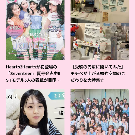
Hearts2Heartsが初登場の
【受験の先輩に聞いてみた】
「Seventeen」夏号発売中!!
モチベが上がる勉強空間のこ
STモデル5人の表紙が目印だ
だわりを大特集☆
よ♪