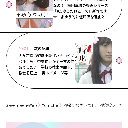
なの!? 横田真悠の動画シリーズ
『#まゆうだけこーで』新作です
☆ まゆう的に低評価な理由と
は…？
次の記事
NEXT
大友花恋の短編小説『ハナコイノ
ベル』も「卒業式」がテーマの作
品でした♪ 学校の教室や廊下、
桜散る屋上… 実はイメージ写真
はこんなふうに撮っていたよ♡
メイキング風景、そして動画限定
の花恋のカルチャー紹介もどう
ぞ。
Seventeen-Web
YouTube
お帰りなさいませ、お嬢様♡ なん