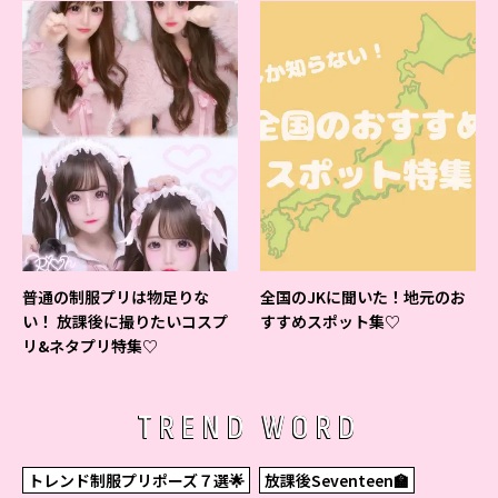
普通の制服プリは物足りな
全国のJKに聞いた！地元のお
い！ 放課後に撮りたいコスプ
すすめスポット集♡
リ&ネタプリ特集♡
TREND WORD
トレンド制服プリポーズ７選🌟
放課後Seventeen🏫