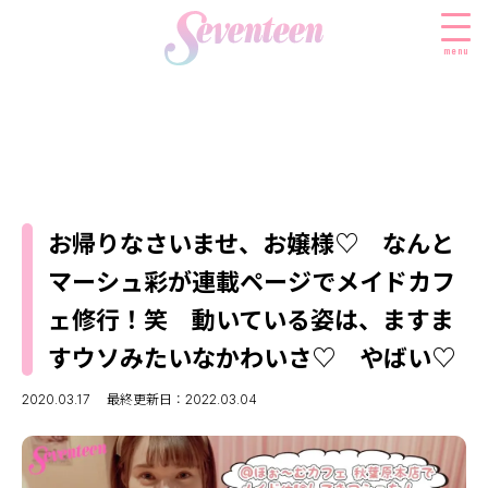
menu
すべての新着記事
FASHION
お帰りなさいませ、お嬢様♡ なんと
ファッションニュース
BEAUTY
マーシュ彩が連載ページでメイドカフ
モデル私服
ビューティニュース
SCHOOL
ェ修行！笑 動いている姿は、ますま
着回し
トレンドメイク
スクールニュース
ENTERTAINMENT
すウソみたいなかわいさ♡ やばい♡
着痩せ
ベストコスメ
制服コーデ
エンタメニュース
LIFESTYLE
2020.03.17
最終更新日：2022.03.04
ヘアアレンジ・ヘアケア
学校ヘアメイク
なにわ男子
ライフスタイルニュース
スキンケア
JK TREND
勉強・受験・進路
K-POP
JKランキング・アワード
ボディケア
JKトレンドニュース