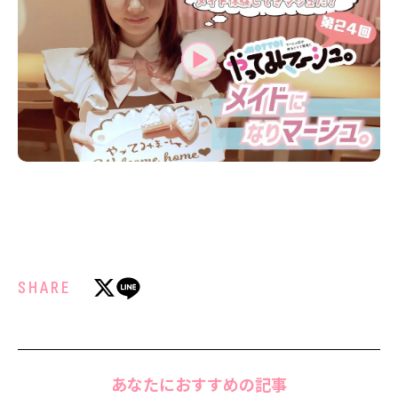
MODELS
モデルの購入品
MODEL'S BLOG
おでかけ
お悩み相談
TikTok
Instagram
YouTube
FORTUNE
ゲッターズ飯田
MISS SEVENTEEN
ミスセブンティーンニュース
MAGAZINE
SHARE
バックナンバー
INFORMATION
Seventeen
について
あなたにおすすめの記事