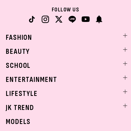
FOLLOW US
FASHION
ファッションニュース
BEAUTY
モデル私服
ビューティニュース
SCHOOL
着回し
トレンドメイク
着痩せ
スクールニュース
ENTERTAINMENT
ベストコスメ
制服コーデ
ヘアアレンジ・ヘアケア
エンタメニュース
LIFESTYLE
学校ヘアメイク
スキンケア
なにわ男子
勉強・受験・進路
ライフスタイルニュース
JK TREND
ボディケア
K-POP
JKランキング・アワード
JKトレンドニュース
MODELS
モデルの購入品