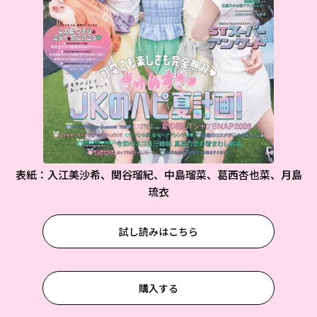
表紙：入江美沙希、関谷瑠紀、中島瑠菜、葛西杏也菜、月島
琉衣
試し読みはこちら
購入する