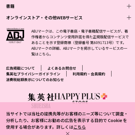
週刊少年ジャンプ
書籍
青年マンガ
ファッション・美容
ジャンプSQ
少年ジャンプ+
Seventeen
オンラインストア・その他WEBサービス
少女マンガ
芸能・情報・スポーツ
文芸・文庫・総合
Vジャンプ
ジャンプTOON
non-no
ジャンプTOON
Myojo
すばる
女性マンガ
学芸・ノンフィクション・新書
オンラインストア
最強ジャンプ
ABJマークは、この電子書店・電子書籍配信サービスが、著
ZEBRACK
BAILA
ZEBRACK
週プレNEWS
小説すばる
作権者からコンテンツ使用許諾を得た正規版配信サービスで
ジャンプTOON
1日5分で、明日は変わる よみタイ yomitai
OTO
少年ジャンプ+
ライトノベル・ノベライズ
その他WEBサービス
S-MANGA
MAQUIA
あることを示す登録商標（登録番号 第6091713号）です。
S-MANGA
週プレ グラジャパ!
集英社 文芸ステーション
ZEBRACK
集英社学芸部 - 学芸・ノンフィクション
SHUEISHA MANGA-ART HERITAGE
ジャンプTOON
ABJマークの詳細、ABJマークを掲示しているサービスの一
集英社オレンジ文庫
集英社アドナビ
集英社ジャンプリミックス
SPUR
キッズ
集英社コミック文庫
Sportiva
web 集英社文庫
覧は
こちら
。
S-MANGA
集英社ビジネス書
ジャンプキャラクターズストア
ZEBRACK
JUMP j-BOOKS
集英社エディターズ・ラボ
集英社コミック文庫
LEE
集英社みらい文庫
りぼん
パラスポ
青春と読書
集英社コミック文庫
集英社新書
HAPPY PLUS STORE
ジャンプルーキー！
ダッシュエックス文庫公式サイト
広告掲載について
よくあるお問合せ
週刊ヤングジャンプ
eclat
集英社の児童図書 S-KIDS.LAND
マーガレット
アジア人物史
マンガMee公式サイト
集英社新書プラス - 知の水先案内人
SHUEISHA VOX
集英社プライバシーガイドライン
利用規約・会員規約
S-MANGA
集英社Webマガジン コバルト
ヤングジャンプ定期購読デジタル
T JAPAN
消費税総額表示についてのお知らせ
別冊マーガレット
リマコミ
kotoba
LEEマルシェ
集英社ジャンプリミックス
シフォン文庫
ヤンジャン！
HAPPY PLUS ONE
マンガMee公式サイト
マンガMeets
e!集英社
SHOP Marisol
集英社コミック文庫
となりのヤングジャンプ
MEN'S NON-NO
リマコミ
Cookie
情報・知識＆オピニオン imidas
eclat premium
グランドジャンプ
UOMO
マンガMeets
Cocohana
mirabella
当サイトでは当社の提携先等がお客様のニーズ等について調査・
ウルトラジャンプ
集英社オンライン
© SHUEISHA Inc. All Right Reserved.
office YOU
mirabella homme
分析したり、お客様にお勧めの広告を表示する目的で Cookie を
使用する場合があります。詳しくは
こちら
zakka market