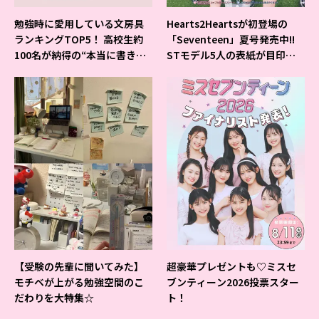
勉強時に愛用している文房具
Hearts2Heartsが初登場の
ランキングTOP5！ 高校生約
「Seventeen」夏号発売中!!
100名が納得の“本当に書きや
STモデル5人の表紙が目印だ
すいシャーペン”が1位に❤
よ♪
【受験の先輩に聞いてみた】
超豪華プレゼントも♡ミスセ
モチベが上がる勉強空間のこ
ブンティーン2026投票スター
だわりを大特集☆
ト！