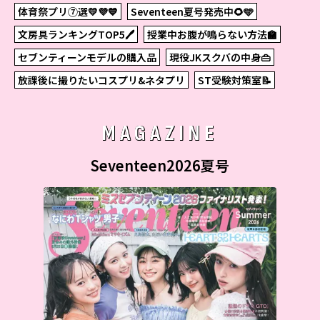
体育祭プリ⑦選💛💜💙
Seventeen夏号発売中🌻🩵
文房具ランキングTOP5🖊
授業中お腹が鳴らない方法🏫
セブンティーンモデルの購入品
現役JKスクバの中身👜
放課後に撮りたいコスプリ&ネタプリ
ST受験対策室📝
MAGAZINE
Seventeen2026夏号