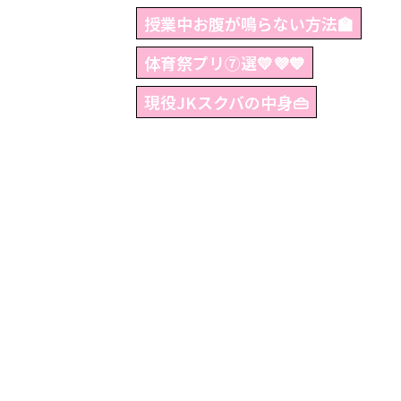
授業中お腹が鳴らない方法🏫
体育祭プリ⑦選💛💜💙
現役JKスクバの中身👜