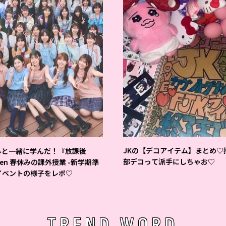
JKの【デコアイテム】まとめ♡
ルと一緒に学んだ！『放課後
部デコって派手にしちゃお♡
teen 春休みの課外授業 -新学期準
イベントの様子をレポ♡
TREND WORD