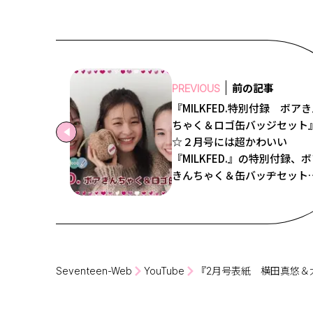
前の記事
PREVIOUS
『MILKFED.特別付録 ボア
ちゃく＆ロゴ缶バッジセット
☆２月号には超かわいい
『MILKFED.』の特別付録、
きんちゃく＆缶バッヂセット
つくよ♡ りんくま＆マーシ
＆サクラが動画で紹介してる
ら、今すぐチェック☆
Seventeen-Web
YouTube
『2月号表紙 横田真悠＆