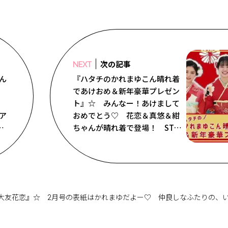
次の記事
NEXT
きん
『ハタチのかれまゆこん晴れ着
』
であけおめ＆新年豪華プレゼン
ト』☆ みんなー！あけまして
ボア
おめでとう♡ 花恋＆真悠＆紺
が
ちゃんが晴れ着で登場！ STモ
ュ
全員からの直筆年賀状や、人気
か
ブランドの財布が当たる豪華プ
レゼント企画を紹介するよ！
詳しくは2月号の誌面を見て応募
してね♡
大友花恋』☆ 2月号の表紙はかれまゆだよー♡ 仲良しなふたりの、