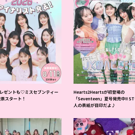
レゼントも♡ミスセブンティー
Hearts2Heartsが初登場の
6投票スタート！
「Seventeen」夏号発売中!! S
人の表紙が目印だよ♪