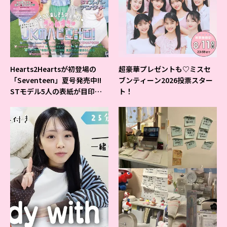
Hearts2Heartsが初登場の
超豪華プレゼントも♡ミスセ
「Seventeen」夏号発売中!!
ブンティーン2026投票スター
STモデル5人の表紙が目印だ
ト！
よ♪