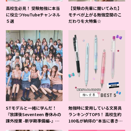
高校生必見！ 受験勉強に本当
【受験の先輩に聞いてみた】
に役立つYouTubeチャンネル
モチベが上がる勉強空間のこ
５選
だわりを大特集☆
STモデルと一緒に学んだ！
勉強時に愛用している文房具
『放課後Seventeen 春休みの
ランキングTOP5！ 高校生約
課外授業 -新学期準備編-』イ
100名が納得の“本当に書きや
ベントの様子をレポ♡
すいシャーペン”が1位に❤