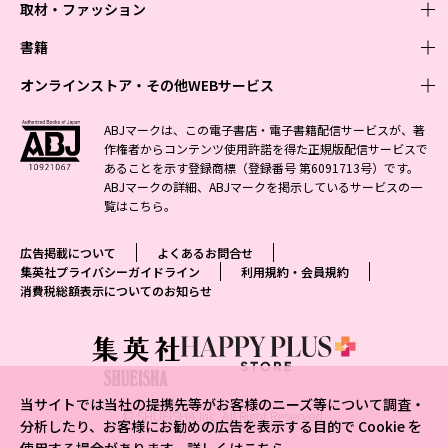
取材・ファッション
少年マンガ
週刊少年ジャンプ
書籍
青年マンガ
ファッション・美容
ジャンプSQ
少年ジャンプ+
Seventeen
オンラインストア・その他WEBサービス
少女マンガ
芸能・情報・スポーツ
文芸・文庫・総合
Vジャンプ
ジャンプTOON
non-no
ジャンプTOON
Myojo
すばる
女性マンガ
学芸・ノンフィクション・新書
オンラインストア
最強ジャンプ
ABJマークは、この電子書店・電子書籍配信サービスが、著
ZEBRACK
BAILA
ZEBRACK
週プレNEWS
小説すばる
作権者からコンテンツ使用許諾を得た正規版配信サービスで
ジャンプTOON
1日5分で、明日は変わる よみタイ yomitai
OTO
少年ジャンプ+
ライトノベル・ノベライズ
その他WEBサービス
S-MANGA
MAQUIA
あることを示す登録商標（登録番号 第6091713号）です。
S-MANGA
週プレ グラジャパ!
集英社 文芸ステーション
ZEBRACK
集英社学芸部 - 学芸・ノンフィクション
SHUEISHA MANGA-ART HERITAGE
ジャンプTOON
ABJマークの詳細、ABJマークを掲示しているサービスの一
集英社オレンジ文庫
集英社アドナビ
集英社ジャンプリミックス
SPUR
キッズ
集英社コミック文庫
Sportiva
web 集英社文庫
覧は
こちら
。
S-MANGA
集英社ビジネス書
ジャンプキャラクターズストア
ZEBRACK
JUMP j-BOOKS
集英社エディターズ・ラボ
集英社コミック文庫
LEE
集英社みらい文庫
りぼん
パラスポ
青春と読書
集英社コミック文庫
集英社新書
HAPPY PLUS STORE
ジャンプルーキー！
ダッシュエックス文庫公式サイト
広告掲載について
よくあるお問合せ
週刊ヤングジャンプ
eclat
集英社の児童図書 S-KIDS.LAND
マーガレット
アジア人物史
マンガMee公式サイト
集英社新書プラス - 知の水先案内人
SHUEISHA VOX
集英社プライバシーガイドライン
利用規約・会員規約
S-MANGA
集英社Webマガジン コバルト
ヤングジャンプ定期購読デジタル
T JAPAN
消費税総額表示についてのお知らせ
別冊マーガレット
リマコミ
kotoba
LEEマルシェ
集英社ジャンプリミックス
シフォン文庫
ヤンジャン！
HAPPY PLUS ONE
マンガMee公式サイト
マンガMeets
e!集英社
SHOP Marisol
集英社コミック文庫
となりのヤングジャンプ
MEN'S NON-NO
リマコミ
Cookie
情報・知識＆オピニオン imidas
eclat premium
グランドジャンプ
UOMO
マンガMeets
Cocohana
mirabella
当サイトでは当社の提携先等がお客様のニーズ等について調査・
ウルトラジャンプ
集英社オンライン
© SHUEISHA Inc. All Right Reserved.
office YOU
mirabella homme
分析したり、お客様にお勧めの広告を表示する目的で Cookie を