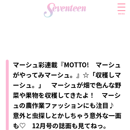
menu
すべての新着記事
FASHION
マーシュ彩連載『MOTTO! マーシュ
ファッションニュース
BEAUTY
がやってみマーシュ。』☆「収穫しマ
モデル私服
ビューティニュース
SCHOOL
ーシュ。」 マーシュが畑で色んな野
着回し
トレンドメイク
スクールニュース
ENTERTAINMENT
菜や果物を収穫してきたよ！ マーシ
着痩せ
ベストコスメ
制服コーデ
ュの農作業ファッションにも注目♪
エンタメニュース
LIFESTYLE
ヘアアレンジ・ヘアケア
学校ヘアメイク
なにわ男子
意外と虫探しとかしちゃう意外な一面
ライフスタイルニュース
スキンケア
JK TREND
勉強・受験・進路
K-POP
も♡ 12月号の誌面も見てねっ。
JKランキング・アワード
ボディケア
JKトレンドニュース