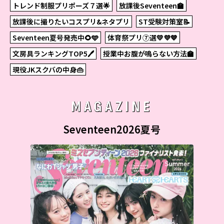
トレンド制服プリポーズ７選🌟
放課後Seventeen🏫
放課後に撮りたいコスプリ&ネタプリ
ST受験対策室📝
Seventeen夏号発売中🌻🩵
体育祭プリ⑦選💛💜💙
文房具ランキングTOP5🖊
授業中お腹が鳴らない方法🏫
現役JKスクバの中身👜
MAGAZINE
Seventeen2026夏号