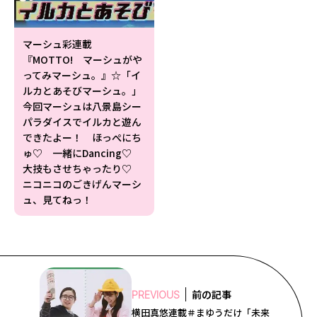
マーシュ彩連載
『MOTTO! マーシュがや
ってみマーシュ。』☆「イ
ルカとあそびマーシュ。」
今回マーシュは八景島シー
パラダイスでイルカと遊ん
できたよー！ ほっぺにち
ゅ♡ 一緒にDancing♡
大技もさせちゃったり♡
ニコニコのごきげんマーシ
ュ、見てねっ！
前の記事
PREVIOUS
横田真悠連載＃まゆうだけ「未来