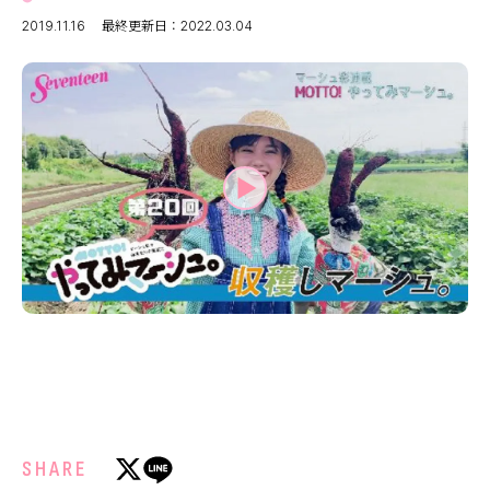
MODELS
モデルの購入品
2019.11.16
最終更新日：2022.03.04
MODEL'S BLOG
おでかけ
お悩み相談
TikTok
Instagram
YouTube
FORTUNE
ゲッターズ飯田
MISS SEVENTEEN
ミスセブンティーンニュース
MAGAZINE
バックナンバー
INFORMATION
Seventeen
について
SHARE