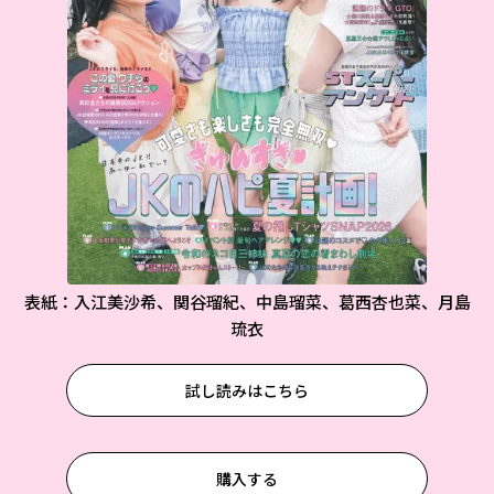
表紙：入江美沙希、関谷瑠紀、中島瑠菜、葛西杏也菜、月島
琉衣
試し読みはこちら
購入する