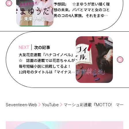
予想図」 ☆まゆうが思い描く理
想の未来。パパとママと女のコと
男のコの4人家族。それをまゆう
が1人4役で演じててかわいすぎる
よー♡ ST１2月号ではこの撮影
のを完成形をチェックしてね☆
次の記事
NEXT
大友花恋連載『ハナコイノベル』
☆ 誌面の連載では花恋ちゃんが
毎号短編小説に挑戦してるよ！
12月号のタイトルは「マイナスコ
トバ禁止法」。架空の法律ができ
た未来の日本が舞台というちょっ
と不思議な物語。短編小説は誌面
を、裏話は動画をチェックしてね
♡
Seventeen-Web
YouTube
マーシュ彩連載『MOTTO! マ