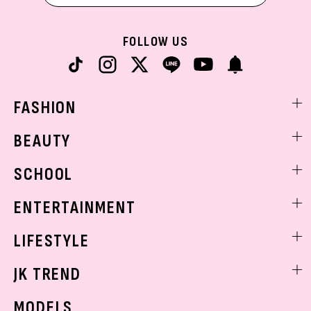
FOLLOW US
FASHION
ファッションニュース
BEAUTY
モデル私服
ビューティニュース
SCHOOL
着回し
トレンドメイク
着痩せ
スクールニュース
ENTERTAINMENT
ベストコスメ
制服コーデ
ヘアアレンジ・ヘアケア
エンタメニュース
LIFESTYLE
学校ヘアメイク
スキンケア
なにわ男子
勉強・受験・進路
ライフスタイルニュース
JK TREND
ボディケア
K-POP
JKランキング・アワード
JKトレンドニュース
MODELS
モデルの購入品