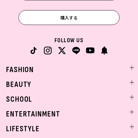
購入する
FOLLOW US
FASHION
ファッションニュース
BEAUTY
モデル私服
ビューティニュース
SCHOOL
着回し
トレンドメイク
着痩せ
スクールニュース
ENTERTAINMENT
ベストコスメ
制服コーデ
ヘアアレンジ・ヘアケア
エンタメニュース
LIFESTYLE
学校ヘアメイク
スキンケア
なにわ男子