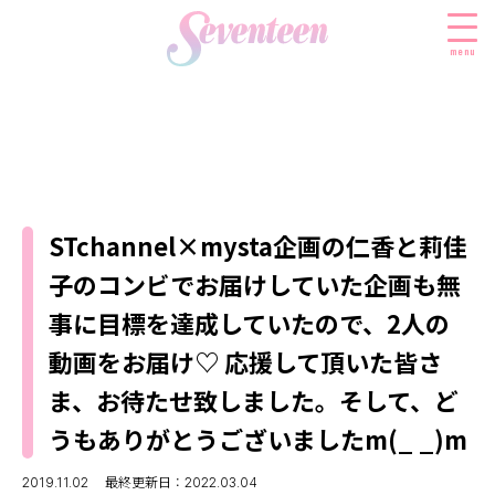
menu
すべての新着記事
FASHION
STchannel×mysta企画の仁香と莉佳
ファッションニュース
BEAUTY
子のコンビでお届けしていた企画も無
モデル私服
ビューティニュース
SCHOOL
事に目標を達成していたので、2人の
着回し
トレンドメイク
スクールニュース
ENTERTAINMENT
動画をお届け♡ 応援して頂いた皆さ
着痩せ
ベストコスメ
制服コーデ
ま、お待たせ致しました。そして、ど
エンタメニュース
LIFESTYLE
ヘアアレンジ・ヘアケア
学校ヘアメイク
なにわ男子
うもありがとうございましたm(_ _)m
ライフスタイルニュース
スキンケア
JK TREND
勉強・受験・進路
K-POP
JKランキング・アワード
ボディケア
2019.11.02
最終更新日：2022.03.04
JKトレンドニュース