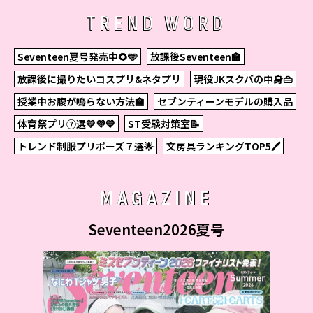
TREND WORD
Seventeen夏号発売中🌻🩵
放課後Seventeen🏫
放課後に撮りたいコスプリ&ネタプリ
現役JKスクバの中身👜
授業中お腹が鳴らない方法🏫
セブンティーンモデルの購入品
体育祭プリ⑦選💛💜💙
ST受験対策室📝
トレンド制服プリポーズ７選🌟
文房具ランキングTOP5🖊
MAGAZINE
Seventeen2026夏号