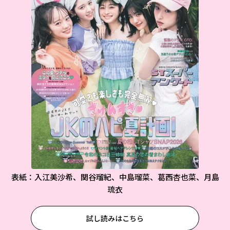
表紙：入江美沙希、関谷瑠紀、中島瑠菜、葛西杏也菜、月島
琉衣
試し読みはこちら