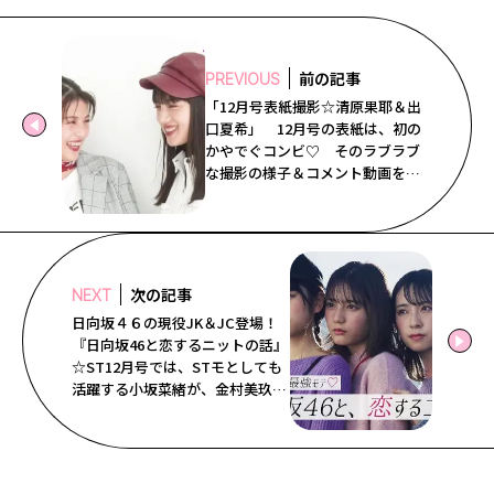
Follow us
前の記事
PREVIOUS
「12月号表紙撮影☆清原果耶＆出
ST member
口夏希」 12月号の表紙は、初の
かやでぐコンビ♡ そのラブラブ
新規会員登録・ログイン
な撮影の様子＆コメント動画をお
届けするね！ 12月号の特集も紹
介してるから要チェック☆
次の記事
NEXT
日向坂４６の現役JK＆JC登場！
『日向坂46と恋するニットの話』
☆ST12月号では、STモとしても
活躍する小坂菜緒が、金村美玖と
上村ひなのと共演。坂道系×ニッ
ト＝最強モテ♡ってことで、ふわ
ふわカワイイ3人の撮影オフショ
ットとインタビューをお届け！