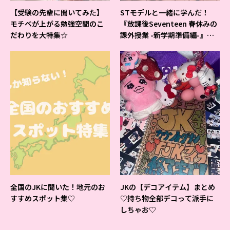
【受験の先輩に聞いてみた】
STモデルと一緒に学んだ！
モチベが上がる勉強空間のこ
『放課後Seventeen 春休みの
だわりを大特集☆
課外授業 -新学期準備編-』イ
ベントの様子をレポ♡
全国のJKに聞いた！地元のお
JKの【デコアイテム】まとめ
すすめスポット集♡
♡持ち物全部デコって派手に
しちゃお♡