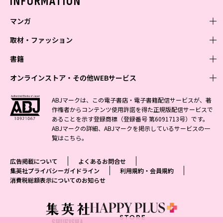
INFORMATION
マンガ
取材・ファッション
少年マンガ
週刊少年ジャンプ
書籍
青年マンガ
ファッション・美容
ジャンプSQ
少年ジャンプ+
Seventeen
オンラインストア・その他WEBサービス
少女マンガ
芸能・情報・スポーツ
文芸・文庫・総合
Vジャンプ
ジャンプTOON
non-no
ジャンプTOON
Myojo
すばる
女性マンガ
学芸・ノンフィクション・新書
オンラインストア
最強ジャンプ
ABJマークは、この電子書店・電子書籍配信サービスが、著
ZEBRACK
BAILA
ZEBRACK
週プレNEWS
小説すばる
作権者からコンテンツ使用許諾を得た正規版配信サービスで
ジャンプTOON
1日5分で、明日は変わる よみタイ yomitai
OTO
少年ジャンプ+
ライトノベル・ノベライズ
その他WEBサービス
S-MANGA
MAQUIA
あることを示す登録商標（登録番号 第6091713号）です。
S-MANGA
週プレ グラジャパ!
集英社 文芸ステーション
ZEBRACK
集英社学芸部 - 学芸・ノンフィクション
SHUEISHA MANGA-ART HERITAGE
ジャンプTOON
ABJマークの詳細、ABJマークを掲示しているサービスの一
集英社オレンジ文庫
集英社アドナビ
集英社ジャンプリミックス
SPUR
キッズ
集英社コミック文庫
Sportiva
web 集英社文庫
覧は
こちら
。
S-MANGA
集英社ビジネス書
ジャンプキャラクターズストア
ZEBRACK
JUMP j-BOOKS
集英社エディターズ・ラボ
集英社コミック文庫
LEE
集英社みらい文庫
りぼん
パラスポ
青春と読書
集英社コミック文庫
集英社新書
HAPPY PLUS STORE
ジャンプルーキー！
ダッシュエックス文庫公式サイト
広告掲載について
よくあるお問合せ
週刊ヤングジャンプ
eclat
集英社の児童図書 S-KIDS.LAND
マーガレット
アジア人物史
マンガMee公式サイト
集英社新書プラス - 知の水先案内人
SHUEISHA VOX
集英社プライバシーガイドライン
利用規約・会員規約
S-MANGA
集英社Webマガジン コバルト
ヤングジャンプ定期購読デジタル
T JAPAN
消費税総額表示についてのお知らせ
別冊マーガレット
リマコミ
kotoba
LEEマルシェ
集英社ジャンプリミックス
シフォン文庫
ヤンジャン！
HAPPY PLUS ONE
マンガMee公式サイト
マンガMeets
e!集英社
SHOP Marisol
集英社コミック文庫
となりのヤングジャンプ
MEN'S NON-NO
リマコミ
Cookie
情報・知識＆オピニオン imidas
eclat premium
グランドジャンプ
UOMO