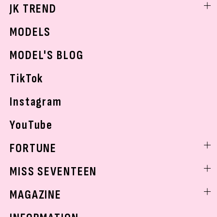
勉強・受験・進路
ライフスタイルニュース
JK TREND
ボディケア
K-POP
JKランキング・アワード
JKトレンドニュース
MODELS
モデルの購入品
おでかけ
MODEL'S BLOG
お悩み相談
TikTok
Instagram
YouTube
FORTUNE
ゲッターズ飯田
MISS SEVENTEEN
ミスセブンティーンニュース
MAGAZINE
バックナンバー