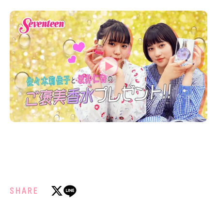
MODELS
モデルの購入品
MODEL'S BLOG
おでかけ
お悩み相談
TikTok
Instagram
YouTube
FORTUNE
ゲッターズ飯田
MISS SEVENTEEN
ミスセブンティーンニュース
MAGAZINE
バックナンバー
INFORMATION
Seventeen
について
SHARE