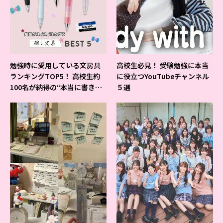
勉強時に愛用している文房具
高校生必見！ 受験勉強に本当
ランキングTOP5！ 高校生約
に役立つYouTubeチャンネル
100名が納得の“本当に書きや
５選
すいシャーペン”が1位に❤