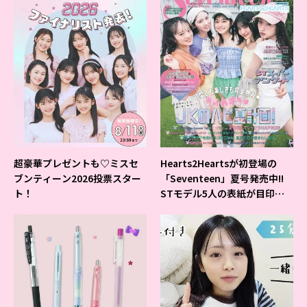
超豪華プレゼントも♡ミスセ
Hearts2Heartsが初登場の
ブンティーン2026投票スター
「Seventeen」夏号発売中!!
ト！
STモデル5人の表紙が目印だ
よ♪