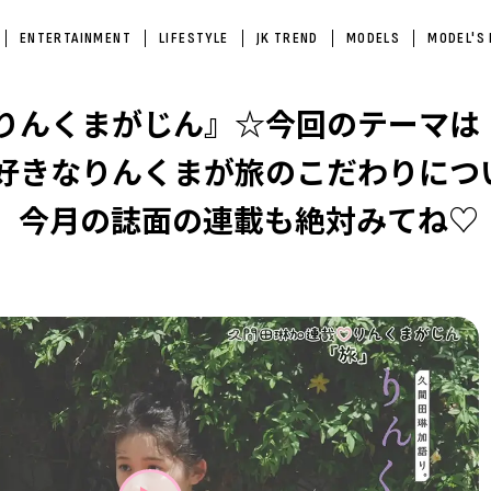
ENTERTAINMENT
LIFESTYLE
JK TREND
MODELS
MODEL'S
りんくまがじん』☆今回のテーマは
好きなりんくまが旅のこだわりにつ
 今月の誌面の連載も絶対みてね♡