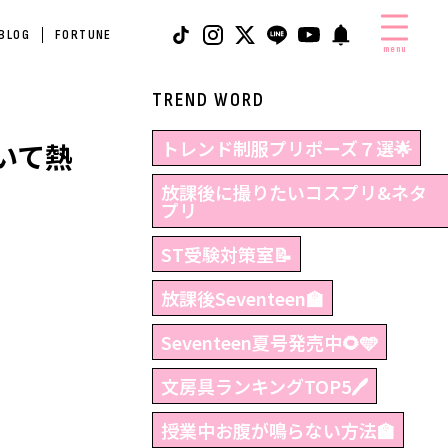
 BLOG
FORTUNE
menu
TREND WORD
トレンド制服プリポーズ７選🌟
いて熱
放課後に撮りたいコスプリ&ネタ
プリ
ST受験対策室📝
放課後Seventeen🏫
Seventeen夏号発売中🌻🩵
文房具ランキングTOP5🖊
授業中お腹が鳴らない方法🏫