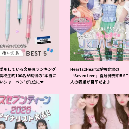
愛用している文房具ランキング
Hearts2Heartsが初登場の
 高校生約100名が納得の“本当に
「Seventeen」夏号発売中!! S
いシャーペン”が1位に❤
人の表紙が目印だよ♪