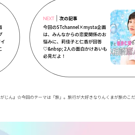
次の記事
NEXT
画
今回のSTchannel×mysta企画
プ
は、みんなからの恋愛関係のお
アイ
悩みに、莉佳子と仁香が回答
こ
♡&nbsp; 2人の面白かけあいも
必見だよ！
まがじん』☆今回のテーマは「旅」。旅行が大好きなりんくまが旅のこ