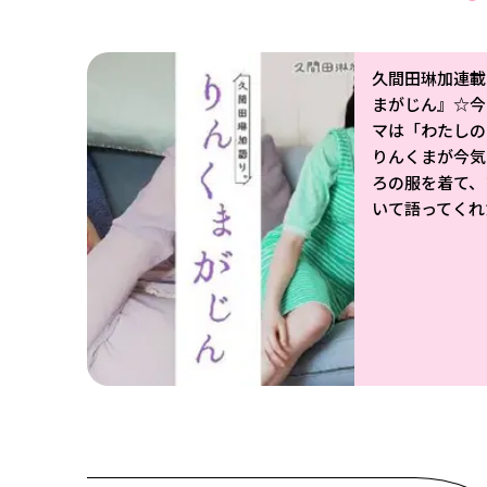
久間田琳加連載
まがじん』☆今
マは「わたしの
りんくまが今気
ろの服を着て、
いて語ってくれ