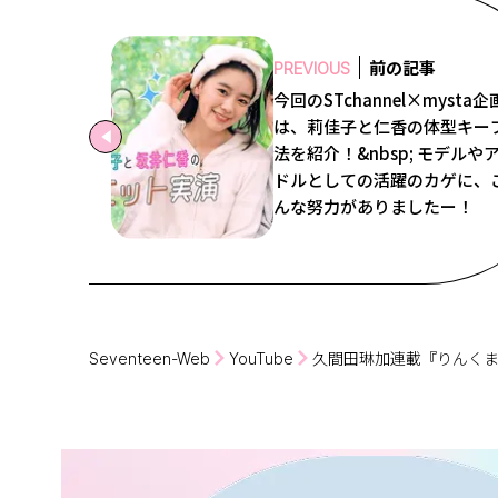
前の記事
PREVIOUS
今回のSTchannel×mysta企
は、莉佳子と仁香の体型キー
法を紹介！&nbsp; モデルや
ドルとしての活躍のカゲに、
んな努力がありましたー！
Seventeen-Web
YouTube
久間田琳加連載『りんく