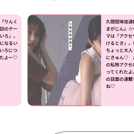
『りんく
久間田琳加連
回のテー
まがじん』☆
いろ」。
マは「アクセ
になるい
けるとき」。
いろにつ
ちょっと大人
たよー♡
にきゅん♡ 
の私物アクセ
ってくれたよ
の誌面の連載
ね♡