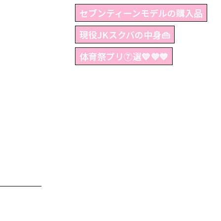
セブンティーンモデルの購入品
現役JKスクバの中身👜
体育祭プリ⑦選💛💜💙