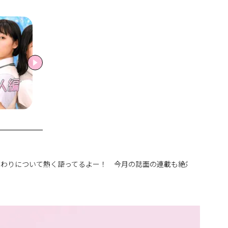
だわりについて熱く語ってるよー！ 今月の誌面の連載も絶対みてね♡