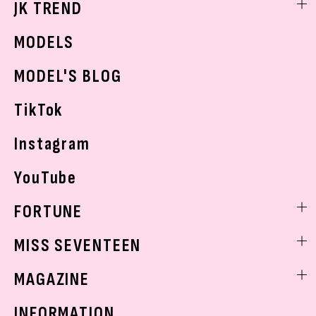
JK TREND
ボディケア
K-POP
JKランキング・アワード
JKトレンドニュース
MODELS
モデルの購入品
おでかけ
MODEL'S BLOG
お悩み相談
TikTok
Instagram
YouTube
FORTUNE
ゲッターズ飯田
MISS SEVENTEEN
ミスセブンティーンニュース
MAGAZINE
バックナンバー
INFORMATION