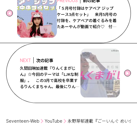
前の記事
PREVIOUS
Follow us
「５月号付録はケアベア ジップ
ケース3点セット」 来月5月号の
付録を、ケアベアの着ぐるみを着
たあーやんが動画で紹介♡ 付録
ST member
もケアベアあーやんも激カワすぎ
て必見！ 4月号誌面の予告も見
てね♡
新規会員登録・ログイン
次の記事
NEXT
久間田琳加連載『りんくまがじ
ん』☆今回のテーマは「LJKな制
服」。 この3月で高校を卒業す
るりんくまちゃん。最後にりんく
まちゃんが着たい制服を４つ提
案！ どんな制服が登場するかお
楽しみに♡
Seventeen-Web
YouTube
永野芽郁連載『ごーいんぐ めい☆