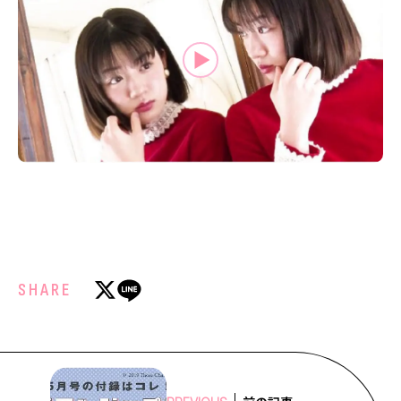
MODELS
モデルの購入品
MODEL'S BLOG
おでかけ
お悩み相談
TikTok
Instagram
YouTube
FORTUNE
ゲッターズ飯田
MISS SEVENTEEN
ミスセブンティーンニュース
MAGAZINE
SHARE
バックナンバー
INFORMATION
Seventeen
について