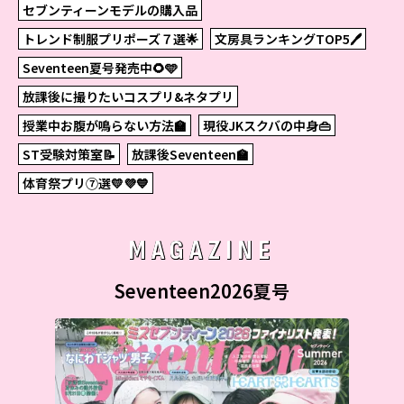
セブンティーンモデルの購入品
トレンド制服プリポーズ７選🌟
文房具ランキングTOP5🖊
Seventeen夏号発売中🌻🩵
放課後に撮りたいコスプリ&ネタプリ
授業中お腹が鳴らない方法🏫
現役JKスクバの中身👜
ST受験対策室📝
放課後Seventeen🏫
体育祭プリ⑦選💛💜💙
MAGAZINE
Seventeen2026夏号