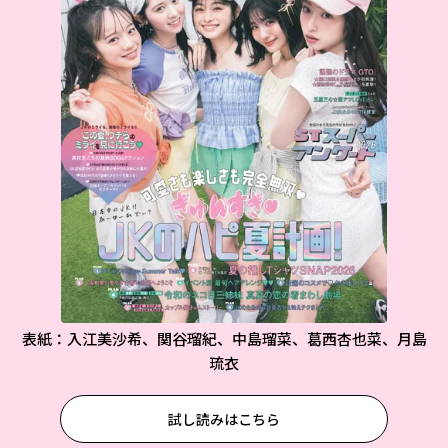
表紙：入江美沙希、関谷瑠紀、中島瑠菜、葛西杏也菜、月島
琉衣
試し読みはこちら