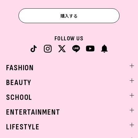
購入する
FOLLOW US
FASHION
ファッションニュース
BEAUTY
モデル私服
ビューティニュース
SCHOOL
着回し
トレンドメイク
着痩せ
スクールニュース
ENTERTAINMENT
ベストコスメ
制服コーデ
ヘアアレンジ・ヘアケア
エンタメニュース
LIFESTYLE
学校ヘアメイク
スキンケア
なにわ男子
勉強・受験・進路
ライフスタイルニュース