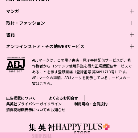
マンガ
取材・ファッション
少年マンガ
週刊少年ジャンプ
書籍
青年マンガ
ファッション・美容
ジャンプSQ
少年ジャンプ+
Seventeen
オンラインストア・その他WEBサービス
少女マンガ
芸能・情報・スポーツ
文芸・文庫・総合
Vジャンプ
ジャンプTOON
non-no
ジャンプTOON
Myojo
すばる
女性マンガ
学芸・ノンフィクション・新書
オンラインストア
最強ジャンプ
ABJマークは、この電子書店・電子書籍配信サービスが、著
ZEBRACK
BAILA
ZEBRACK
週プレNEWS
小説すばる
作権者からコンテンツ使用許諾を得た正規版配信サービスで
ジャンプTOON
1日5分で、明日は変わる よみタイ yomitai
OTO
少年ジャンプ+
ライトノベル・ノベライズ
その他WEBサービス
S-MANGA
MAQUIA
あることを示す登録商標（登録番号 第6091713号）です。
S-MANGA
週プレ グラジャパ!
集英社 文芸ステーション
ZEBRACK
集英社学芸部 - 学芸・ノンフィクション
SHUEISHA MANGA-ART HERITAGE
ジャンプTOON
ABJマークの詳細、ABJマークを掲示しているサービスの一
集英社オレンジ文庫
集英社アドナビ
集英社ジャンプリミックス
SPUR
キッズ
集英社コミック文庫
Sportiva
web 集英社文庫
覧は
こちら
。
S-MANGA
集英社ビジネス書
ジャンプキャラクターズストア
ZEBRACK
JUMP j-BOOKS
集英社エディターズ・ラボ
集英社コミック文庫
LEE
集英社みらい文庫
りぼん
パラスポ
青春と読書
集英社コミック文庫
集英社新書
HAPPY PLUS STORE
ジャンプルーキー！
ダッシュエックス文庫公式サイト
広告掲載について
よくあるお問合せ
週刊ヤングジャンプ
eclat
集英社の児童図書 S-KIDS.LAND
マーガレット
アジア人物史
マンガMee公式サイト
集英社新書プラス - 知の水先案内人
SHUEISHA VOX
集英社プライバシーガイドライン
利用規約・会員規約
S-MANGA
集英社Webマガジン コバルト
ヤングジャンプ定期購読デジタル
T JAPAN
消費税総額表示についてのお知らせ
別冊マーガレット
リマコミ
kotoba
LEEマルシェ
集英社ジャンプリミックス
シフォン文庫
ヤンジャン！
HAPPY PLUS ONE
マンガMee公式サイト
マンガMeets
e!集英社
SHOP Marisol
集英社コミック文庫
となりのヤングジャンプ
MEN'S NON-NO
リマコミ
Cookie
情報・知識＆オピニオン imidas
eclat premium
グランドジャンプ
UOMO
マンガMeets