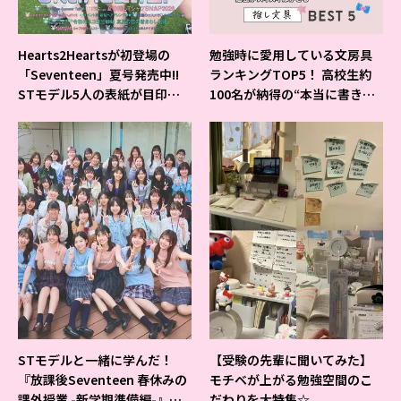
Hearts2Heartsが初登場の
勉強時に愛用している文房具
「Seventeen」夏号発売中!!
ランキングTOP5！ 高校生約
STモデル5人の表紙が目印だ
100名が納得の“本当に書きや
よ♪
すいシャーペン”が1位に❤
STモデルと一緒に学んだ！
【受験の先輩に聞いてみた】
『放課後Seventeen 春休みの
モチベが上がる勉強空間のこ
課外授業 -新学期準備編-』イ
だわりを大特集☆