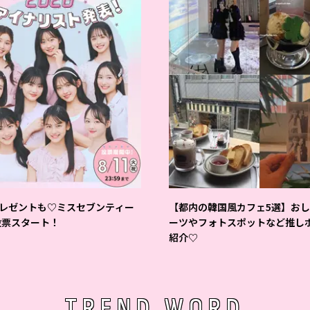
レゼントも♡ミスセブンティー
【都内の韓国風カフェ5選】お
6投票スタート！
ーツやフォトスポットなど推し
紹介♡
TREND WORD