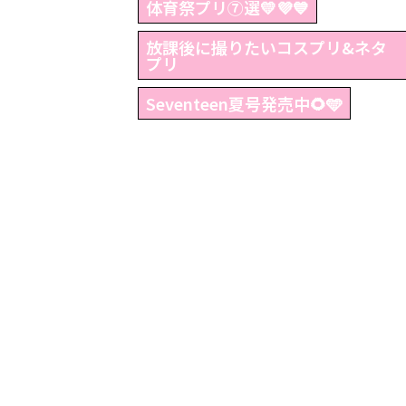
体育祭プリ⑦選💛💜💙
放課後に撮りたいコスプリ&ネタ
プリ
Seventeen夏号発売中🌻🩵