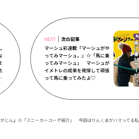
次の記事
NEXT
し
マーシュ彩連載『マーシュがや
な
ってみマーシュ。』☆「馬に乗
ま
ってみマーシュ」 マーシュが
気
イメトレの成果を発揮して頑張
月
って馬に乗ってみたよ♡
や
☆
まがじん』☆「スニーカーコーデ紹介」 今回はりんくまがハマってる