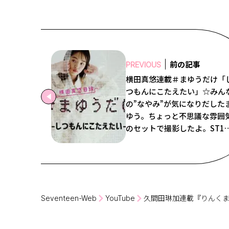
前の記事
PREVIOUS
横田真悠連載＃まゆうだけ「
つもんにこたえたい」☆みん
の”なやみ”が気になりだした
ゆう。ちょっと不思議な雰囲
のセットで撮影したよ。ST1
号の真悠連載ではみんなのな
みに答えてるから要チェック
Seventeen-Web
YouTube
久間田琳加連載『りんく