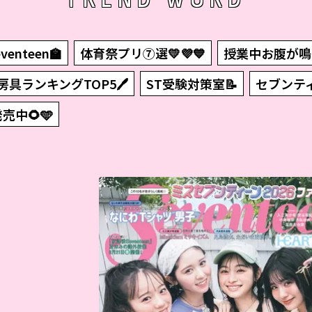
enteen🏫
体育祭プリ⑦選💛💜💙
授業中お腹が鳴
房具ランキングTOP5🖊
ST受験対策室📝
セブンテ
発売中🌻🩵