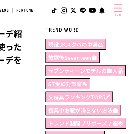
 BLOG
FORTUNE
menu
TREND WORD
ーデ紹
現役JKスクバの中身👜
使った
放課後Seventeen🏫
ーデを
セブンティーンモデルの購入品
ST受験対策室📝
文房具ランキングTOP5🖊
授業中お腹が鳴らない方法🏫
トレンド制服プリポーズ７選🌟