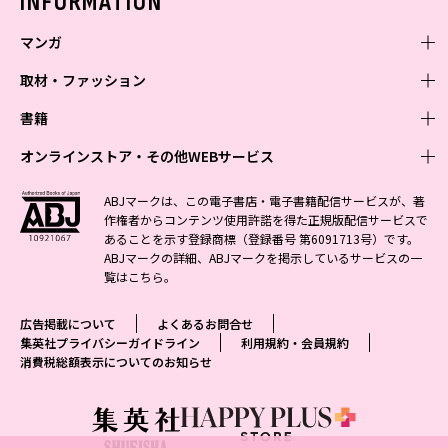
INFORMATION
マンガ
取材・ファッション
少年マンガ
週刊少年ジャンプ
書籍
青年マンガ
ファッション・美容
ジャンプSQ
少年ジャンプ+
Seventeen
オンラインストア・その他WEBサービス
少女マンガ
芸能・情報・スポーツ
文芸・文庫・総合
Vジャンプ
ジャンプTOON
non-no
ジャンプTOON
Myojo
すばる
女性マンガ
学芸・ノンフィクション・新書
オンラインストア
最強ジャンプ
ABJマークは、この電子書店・電子書籍配信サービスが、著
ZEBRACK
BAILA
ZEBRACK
週プレNEWS
小説すばる
作権者からコンテンツ使用許諾を得た正規版配信サービスで
ジャンプTOON
1日5分で、明日は変わる よみタイ yomitai
OTO
少年ジャンプ+
ライトノベル・ノベライズ
その他WEBサービス
S-MANGA
MAQUIA
あることを示す登録商標（登録番号 第6091713号）です。
S-MANGA
週プレ グラジャパ!
集英社 文芸ステーション
ZEBRACK
集英社学芸部 - 学芸・ノンフィクション
SHUEISHA MANGA-ART HERITAGE
ジャンプTOON
ABJマークの詳細、ABJマークを掲示しているサービスの一
集英社オレンジ文庫
集英社アドナビ
集英社ジャンプリミックス
SPUR
キッズ
集英社コミック文庫
Sportiva
web 集英社文庫
覧は
こちら
。
S-MANGA
集英社ビジネス書
ジャンプキャラクターズストア
ZEBRACK
JUMP j-BOOKS
集英社エディターズ・ラボ
集英社コミック文庫
LEE
集英社みらい文庫
りぼん
パラスポ
青春と読書
集英社コミック文庫
集英社新書
HAPPY PLUS STORE
ジャンプルーキー！
ダッシュエックス文庫公式サイト
広告掲載について
よくあるお問合せ
週刊ヤングジャンプ
eclat
集英社の児童図書 S-KIDS.LAND
マーガレット
アジア人物史
マンガMee公式サイト
集英社新書プラス - 知の水先案内人
SHUEISHA VOX
集英社プライバシーガイドライン
利用規約・会員規約
S-MANGA
集英社Webマガジン コバルト
ヤングジャンプ定期購読デジタル
T JAPAN
消費税総額表示についてのお知らせ
別冊マーガレット
リマコミ
kotoba
LEEマルシェ
集英社ジャンプリミックス
シフォン文庫
ヤンジャン！
HAPPY PLUS ONE
マンガMee公式サイト
マンガMeets
e!集英社
SHOP Marisol
集英社コミック文庫
となりのヤングジャンプ
MEN'S NON-NO
リマコミ
Cookie
情報・知識＆オピニオン imidas
eclat premium
グランドジャンプ
UOMO