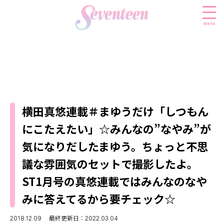
menu
すべての新着記事
FASHION
横田真悠連載＃まゆうだけ「しつもん
ファッションニュース
BEAUTY
にこたえたい」☆みんなの”なやみ”が
モデル私服
ビューティニュース
SCHOOL
気になりだしたまゆう。ちょっと不思
着回し
トレンドメイク
スクールニュース
ENTERTAINMENT
議な雰囲気のセットで撮影したよ。
着痩せ
ベストコスメ
制服コーデ
ST1月号の真悠連載ではみんなのなや
エンタメニュース
LIFESTYLE
ヘアアレンジ・ヘアケア
学校ヘアメイク
なにわ男子
みに答えてるから要チェック☆
ライフスタイルニュース
スキンケア
JK TREND
勉強・受験・進路
K-POP
JKランキング・アワード
ボディケア
2018.12.09
最終更新日：2022.03.04
JKトレンドニュース