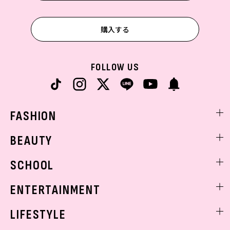
購入する
FOLLOW US
FASHION
ファッションニュース
BEAUTY
モデル私服
ビューティニュース
SCHOOL
着回し
トレンドメイク
着痩せ
スクールニュース
ENTERTAINMENT
ベストコスメ
制服コーデ
ヘアアレンジ・ヘアケア
エンタメニュース
LIFESTYLE
学校ヘアメイク
スキンケア
なにわ男子