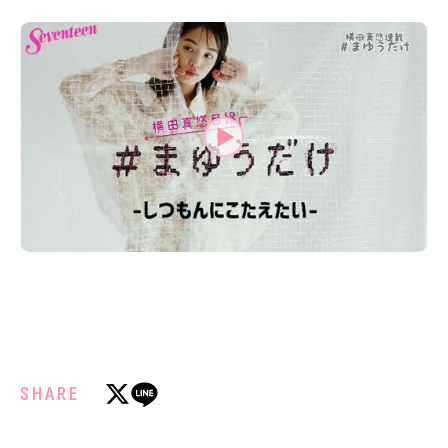
MODELS
モデルの購入品
MODEL'S BLOG
おでかけ
お悩み相談
TikTok
Instagram
YouTube
FORTUNE
ゲッターズ飯田
MISS SEVENTEEN
ミスセブンティーンニュース
MAGAZINE
バックナンバー
INFORMATION
Seventeen
について
SHARE