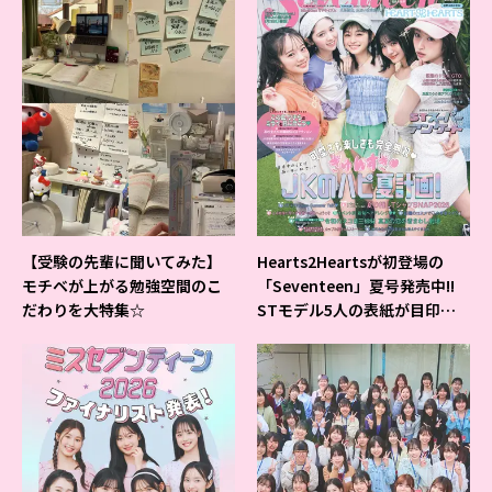
【受験の先輩に聞いてみた】
Hearts2Heartsが初登場の
モチベが上がる勉強空間のこ
「Seventeen」夏号発売中!!
だわりを大特集☆
STモデル5人の表紙が目印だ
よ♪