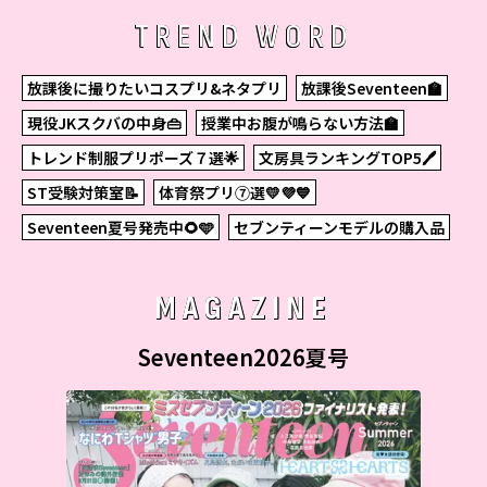
TREND WORD
放課後に撮りたいコスプリ&ネタプリ
放課後Seventeen🏫
現役JKスクバの中身👜
授業中お腹が鳴らない方法🏫
トレンド制服プリポーズ７選🌟
文房具ランキングTOP5🖊
ST受験対策室📝
体育祭プリ⑦選💛💜💙
Seventeen夏号発売中🌻🩵
セブンティーンモデルの購入品
MAGAZINE
Seventeen2026夏号