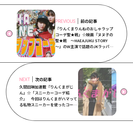
Follow us
前の記事
PREVIOUS
『りんくまりんねのおしゃラップ
ST member
コーデ聖★戦』☆映画『ヌヌ子の
聖★戦 ～HAEAJUKU STORY
新規会員登録・ログイン
～』のW主演で話題のJKラッパー
吉田凛音ちゃんとSTモ久間田琳
加ちゃんのふたりがST1月号で競
演！！ なんとコーデ×ラップと
いう異例の組み合わせでバトっち
ゃってるよ！ その撮影のオフシ
次の記事
NEXT
ョットをお届けしまーす♡
久間田琳加連載『りんくまがじ
ん』☆「スニーカーコーデ紹
介」 今回はりんくまがハマって
る私物スニーカーを使ったコーデ
を紹介してるよ！ 最新りんくま
スニーカーコーデをチェック♡