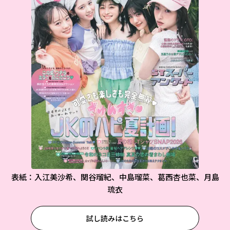
表紙：入江美沙希、関谷瑠紀、中島瑠菜、葛西杏也菜、月島
琉衣
試し読みはこちら