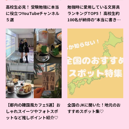
高校生必見！ 受験勉強に本当
勉強時に愛用している文房具
に役立つYouTubeチャンネル
ランキングTOP5！ 高校生約
５選
100名が納得の“本当に書きや
すいシャーペン”が1位に❤
【都内の韓国風カフェ5選】お
全国のJKに聞いた！地元のお
しゃれスイーツやフォトスポ
すすめスポット集♡
ットなど推しポイント紹介♡