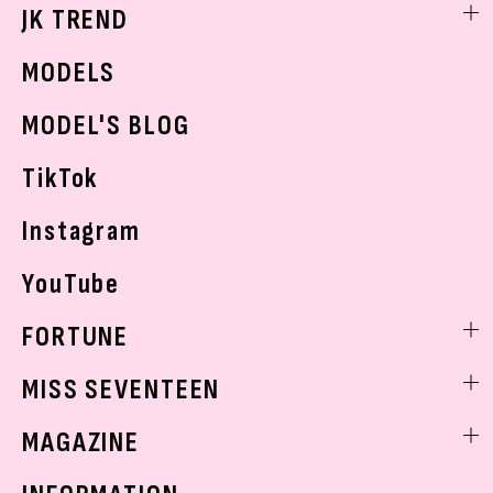
勉強・受験・進路
ライフスタイルニュース
JK TREND
ボディケア
K-POP
JKランキング・アワード
JKトレンドニュース
MODELS
モデルの購入品
おでかけ
MODEL'S BLOG
お悩み相談
TikTok
Instagram
YouTube
FORTUNE
ゲッターズ飯田
MISS SEVENTEEN
ミスセブンティーンニュース
MAGAZINE
バックナンバー