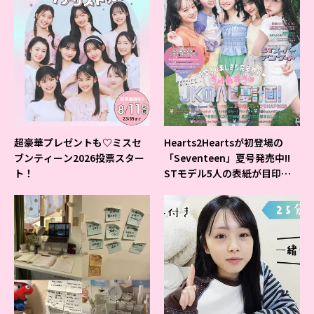
超豪華プレゼントも♡ミスセ
Hearts2Heartsが初登場の
ブンティーン2026投票スター
「Seventeen」夏号発売中!!
ト！
STモデル5人の表紙が目印だ
よ♪