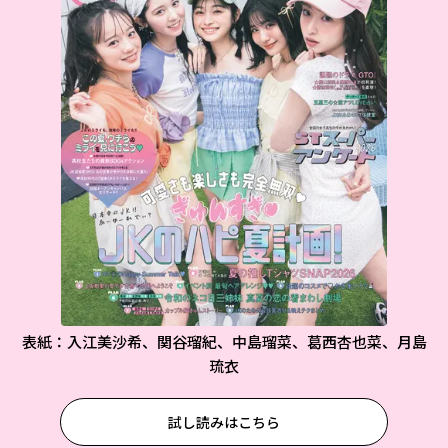
表紙：入江美沙希、関谷瑠紀、中島瑠菜、葛西杏也菜、月島
琉衣
試し読みはこちら