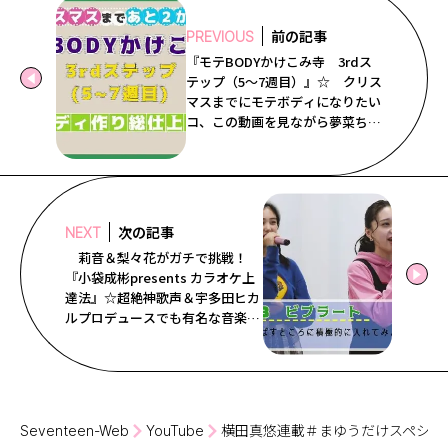
Follow us
前の記事
PREVIOUS
『モテBODYかけこみ寺 3rdス
テップ（5～7週目）』☆ クリス
マスまでにモテボディになりたい
ST member
コ、この動画を見ながら夢菜ちゃ
んと一緒にがんばろー♡ ST12
新規会員登録・ログイン
月号では動画には入っていないパ
ーツも紹介しているから要チェッ
ク☆
次の記事
NEXT
莉音＆梨々花がガチで挑戦！
『小袋成彬presents カラオケ上
達法』☆超絶神歌声＆宇多田ヒカ
ルプロデュースでも有名な音楽プ
ロデューサーの小袋さんがカラオ
ケでうまく歌える方法を伝授！
Seventeen-Web
YouTube
横田真悠連載＃まゆうだけスペシャ