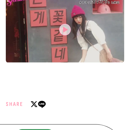
MODELS
モデルの購入品
MODEL'S BLOG
おでかけ
お悩み相談
TikTok
Instagram
YouTube
FORTUNE
ゲッターズ飯田
MISS SEVENTEEN
ミスセブンティーンニュース
MAGAZINE
バックナンバー
INFORMATION
SHARE
Seventeen
について