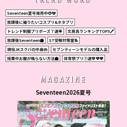
Seventeen夏号発売中🌻🩵
放課後に撮りたいコスプリ&ネタプリ
トレンド制服プリポーズ７選🌟
文房具ランキングTOP5🖊
放課後Seventeen🏫
ST受験対策室📝
現役JKスクバの中身👜
セブンティーンモデルの購入品
授業中お腹が鳴らない方法🏫
体育祭プリ⑦選💛💜💙
MAGAZINE
Seventeen2026夏号