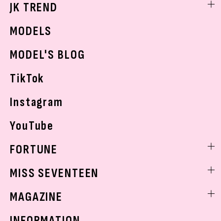
JK TREND
ボディケア
K-POP
JKランキング・アワード
JKトレンドニュース
MODELS
モデルの購入品
おでかけ
MODEL'S BLOG
お悩み相談
TikTok
Instagram
YouTube
FORTUNE
ゲッターズ飯田
MISS SEVENTEEN
ミスセブンティーンニュース
MAGAZINE
バックナンバー
INFORMATION