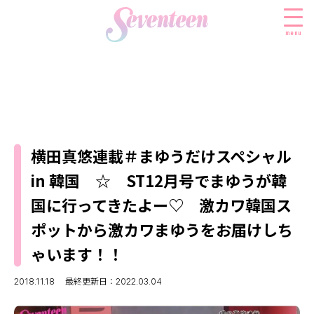
menu
すべての新着記事
FASHION
横田真悠連載＃まゆうだけスペシャル
ファッションニュース
BEAUTY
in 韓国 ☆ ST12月号でまゆうが韓
モデル私服
ビューティニュース
SCHOOL
国に行ってきたよー♡ 激カワ韓国ス
着回し
トレンドメイク
スクールニュース
ENTERTAINMENT
ポットから激カワまゆうをお届けしち
着痩せ
ベストコスメ
制服コーデ
ゃいます！！
エンタメニュース
LIFESTYLE
ヘアアレンジ・ヘアケア
学校ヘアメイク
なにわ男子
ライフスタイルニュース
スキンケア
2018.11.18
最終更新日：2022.03.04
JK TREND
勉強・受験・進路
K-POP
JKランキング・アワード
ボディケア
JKトレンドニュース