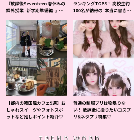
『放課後Seventeen 春休みの
ランキングTOP5！ 高校生約
課外授業 -新学期準備編-』イ
100名が納得の“本当に書きや
ベントの様子をレポ♡
すいシャーペン”が1位に❤
【都内の韓国風カフェ5選】お
普通の制服プリは物足りな
しゃれスイーツやフォトスポ
い！ 放課後に撮りたいコスプ
ットなど推しポイント紹介♡
リ&ネタプリ特集♡
TREND WORD