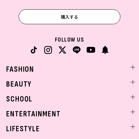
購入する
FOLLOW US
FASHION
ファッションニュース
BEAUTY
モデル私服
ビューティニュース
SCHOOL
着回し
トレンドメイク
着痩せ
スクールニュース
ENTERTAINMENT
ベストコスメ
制服コーデ
ヘアアレンジ・ヘアケア
エンタメニュース
LIFESTYLE
学校ヘアメイク
スキンケア
なにわ男子
勉強・受験・進路
ライフスタイルニュース