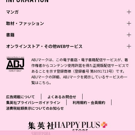
マンガ
取材・ファッション
少年マンガ
週刊少年ジャンプ
書籍
青年マンガ
ファッション・美容
ジャンプSQ
少年ジャンプ+
Seventeen
オンラインストア・その他WEBサービス
少女マンガ
芸能・情報・スポーツ
文芸・文庫・総合
Vジャンプ
ジャンプTOON
non-no
ジャンプTOON
Myojo
すばる
女性マンガ
学芸・ノンフィクション・新書
オンラインストア
最強ジャンプ
ABJマークは、この電子書店・電子書籍配信サービスが、著
ZEBRACK
BAILA
ZEBRACK
週プレNEWS
小説すばる
作権者からコンテンツ使用許諾を得た正規版配信サービスで
ジャンプTOON
1日5分で、明日は変わる よみタイ yomitai
OTO
少年ジャンプ+
ライトノベル・ノベライズ
その他WEBサービス
S-MANGA
MAQUIA
あることを示す登録商標（登録番号 第6091713号）です。
S-MANGA
週プレ グラジャパ!
集英社 文芸ステーション
ZEBRACK
集英社学芸部 - 学芸・ノンフィクション
SHUEISHA MANGA-ART HERITAGE
ジャンプTOON
ABJマークの詳細、ABJマークを掲示しているサービスの一
集英社オレンジ文庫
集英社アドナビ
集英社ジャンプリミックス
SPUR
キッズ
集英社コミック文庫
Sportiva
web 集英社文庫
覧は
こちら
。
S-MANGA
集英社ビジネス書
ジャンプキャラクターズストア
ZEBRACK
JUMP j-BOOKS
集英社エディターズ・ラボ
集英社コミック文庫
LEE
集英社みらい文庫
りぼん
パラスポ
青春と読書
集英社コミック文庫
集英社新書
HAPPY PLUS STORE
ジャンプルーキー！
ダッシュエックス文庫公式サイト
広告掲載について
よくあるお問合せ
週刊ヤングジャンプ
eclat
集英社の児童図書 S-KIDS.LAND
マーガレット
アジア人物史
マンガMee公式サイト
集英社新書プラス - 知の水先案内人
SHUEISHA VOX
集英社プライバシーガイドライン
利用規約・会員規約
S-MANGA
集英社Webマガジン コバルト
ヤングジャンプ定期購読デジタル
T JAPAN
消費税総額表示についてのお知らせ
別冊マーガレット
リマコミ
kotoba
LEEマルシェ
集英社ジャンプリミックス
シフォン文庫
ヤンジャン！
HAPPY PLUS ONE
マンガMee公式サイト
マンガMeets
e!集英社
SHOP Marisol
集英社コミック文庫
となりのヤングジャンプ
MEN'S NON-NO
リマコミ
Cookie
情報・知識＆オピニオン imidas
eclat premium
グランドジャンプ
UOMO