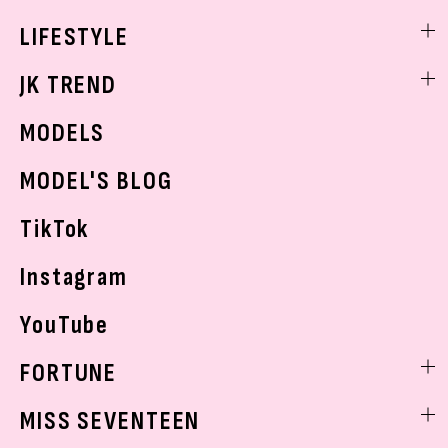
制服コーデ
ヘアアレンジ・ヘアケア
エンタメニュース
LIFESTYLE
学校ヘアメイク
スキンケア
なにわ男子
勉強・受験・進路
ライフスタイルニュース
JK TREND
ボディケア
K-POP
JKランキング・アワード
JKトレンドニュース
MODELS
モデルの購入品
おでかけ
MODEL'S BLOG
お悩み相談
TikTok
Instagram
YouTube
FORTUNE
ゲッターズ飯田
MISS SEVENTEEN