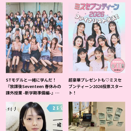
STモデルと一緒に学んだ！
超豪華プレゼントも♡ミスセ
『放課後Seventeen 春休みの
ブンティーン2026投票スター
課外授業 -新学期準備編-』イ
ト！
ベントの様子をレポ♡