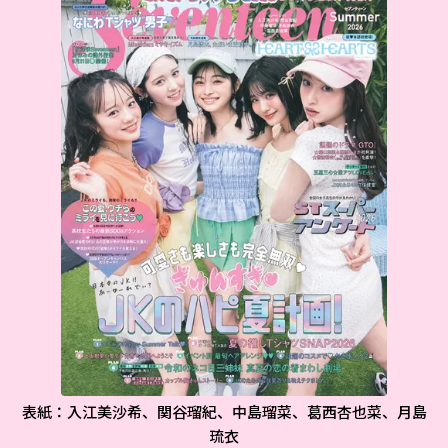
表紙：入江美沙希、関谷瑠紀、中島瑠菜、葛西杏也菜、月島
琉衣