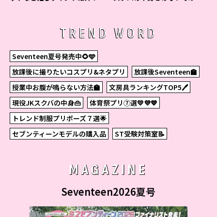
た！
TREND WORD
Seventeen夏号発売中🌻🩵
放課後に撮りたいコスプリ&ネタプリ
放課後Seventeen🏫
授業中お腹が鳴らない方法🏫
文房具ランキングTOP5🖊
現役JKスクバの中身👜
体育祭プリ⑦選💛💜💙
トレンド制服プリポーズ７選🌟
セブンティーンモデルの購入品
ST受験対策室📝
MAGAZINE
Seventeen2026夏号