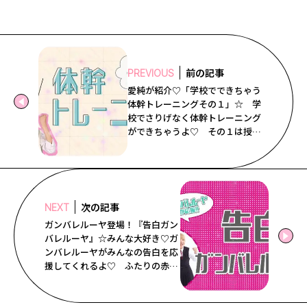
Follow us
ST member
前の記事
PREVIOUS
愛純が紹介♡「学校でできちゃう
新規会員登録・ログイン
体幹トレーニングその１」☆ 学
校でさりげなく体幹トレーニング
ができちゃうよ♡ その１は授業
中にできるトレーニングから！
次の記事
NEXT
ガンバレルーヤ登場！『告白ガン
バレルーヤ』☆みんな大好き♡ガ
ンバレルーヤがみんなの告白を応
援してくれるよ♡ ふたりの赤
裸々恋愛トークは必見！