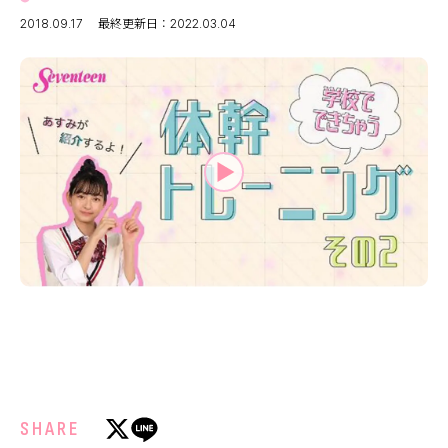
MODELS
モデルの購入品
2018.09.17
最終更新日：2022.03.04
MODEL'S BLOG
おでかけ
お悩み相談
TikTok
Instagram
YouTube
FORTUNE
ゲッターズ飯田
MISS SEVENTEEN
ミスセブンティーンニュース
MAGAZINE
バックナンバー
INFORMATION
Seventeen
について
SHARE