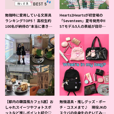
勉強時に愛用している文房具
Hearts2Heartsが初登場の
ランキングTOP5！ 高校生約
「Seventeen」夏号発売中!!
100名が納得の“本当に書きや
STモデル5人の表紙が目印だ
すいシャーペン”が1位に❤
よ♪
【都内の韓国風カフェ5選】お
勉強道具・推しグッズ・ポー
しゃれスイーツやフォトスポ
チ・コスメまで♪ 現役JKの
ットなど推しポイント紹介♡
スクバの中身をのぞいてみ