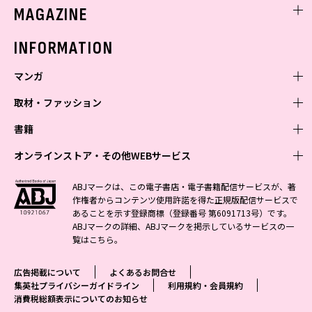
ミスセブンティーンニュース
MAGAZINE
バックナンバー
INFORMATION
マンガ
取材・ファッション
少年マンガ
週刊少年ジャンプ
書籍
青年マンガ
ファッション・美容
ジャンプSQ
少年ジャンプ+
Seventeen
オンラインストア・その他WEBサービス
少女マンガ
芸能・情報・スポーツ
文芸・文庫・総合
Vジャンプ
ジャンプTOON
non-no
ジャンプTOON
Myojo
すばる
女性マンガ
学芸・ノンフィクション・新書
オンラインストア
最強ジャンプ
ABJマークは、この電子書店・電子書籍配信サービスが、著
ZEBRACK
BAILA
ZEBRACK
週プレNEWS
小説すばる
作権者からコンテンツ使用許諾を得た正規版配信サービスで
ジャンプTOON
1日5分で、明日は変わる よみタイ yomitai
OTO
少年ジャンプ+
ライトノベル・ノベライズ
その他WEBサービス
S-MANGA
MAQUIA
あることを示す登録商標（登録番号 第6091713号）です。
S-MANGA
週プレ グラジャパ!
集英社 文芸ステーション
ZEBRACK
集英社学芸部 - 学芸・ノンフィクション
SHUEISHA MANGA-ART HERITAGE
ジャンプTOON
ABJマークの詳細、ABJマークを掲示しているサービスの一
集英社オレンジ文庫
集英社アドナビ
集英社ジャンプリミックス
SPUR
キッズ
集英社コミック文庫
Sportiva
web 集英社文庫
覧は
こちら
。
S-MANGA
集英社ビジネス書
ジャンプキャラクターズストア
ZEBRACK
JUMP j-BOOKS
集英社エディターズ・ラボ
集英社コミック文庫
LEE
集英社みらい文庫
りぼん
パラスポ
青春と読書
集英社コミック文庫
集英社新書
HAPPY PLUS STORE
ジャンプルーキー！
ダッシュエックス文庫公式サイト
広告掲載について
よくあるお問合せ
週刊ヤングジャンプ
eclat
集英社の児童図書 S-KIDS.LAND
マーガレット
アジア人物史
マンガMee公式サイト
集英社新書プラス - 知の水先案内人
SHUEISHA VOX
集英社プライバシーガイドライン
利用規約・会員規約
S-MANGA
集英社Webマガジン コバルト
ヤングジャンプ定期購読デジタル
T JAPAN
消費税総額表示についてのお知らせ
別冊マーガレット
リマコミ
kotoba
LEEマルシェ
集英社ジャンプリミックス
シフォン文庫