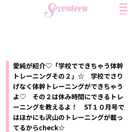
menu
すべての新着記事
FASHION
愛純が紹介♡「学校でできちゃう体幹
ファッションニュース
BEAUTY
トレーニングその２」☆ 学校でさり
モデル私服
ビューティニュース
SCHOOL
げなく体幹トレーニングができちゃう
着回し
トレンドメイク
スクールニュース
ENTERTAINMENT
よ♡ その２は休み時間にできるトレ
着痩せ
ベストコスメ
制服コーデ
ーニングを教えるよ！ ST１０月号で
エンタメニュース
LIFESTYLE
ヘアアレンジ・ヘアケア
学校ヘアメイク
なにわ男子
はほかにも沢山のトレーニングが載っ
ライフスタイルニュース
スキンケア
JK TREND
勉強・受験・進路
K-POP
てるからcheck☆
JKランキング・アワード
ボディケア
JKトレンドニュース