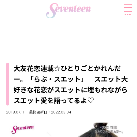
menu
すべての新着記事
FASHION
大友花恋連載☆ひとりごとかれんだ
ファッションニュース
BEAUTY
ー。「らぶ・スエット」 スエット大
モデル私服
ビューティニュース
SCHOOL
好きな花恋がスエットに埋もれながら
着回し
トレンドメイク
スクールニュース
ENTERTAINMENT
スエット愛を語ってるよ♡
着痩せ
ベストコスメ
制服コーデ
エンタメニュース
LIFESTYLE
2018.07.11
最終更新日：2022.03.04
ヘアアレンジ・ヘアケア
学校ヘアメイク
なにわ男子
ライフスタイルニュース
スキンケア
JK TREND
勉強・受験・進路
K-POP
JKランキング・アワード
ボディケア
JKトレンドニュース