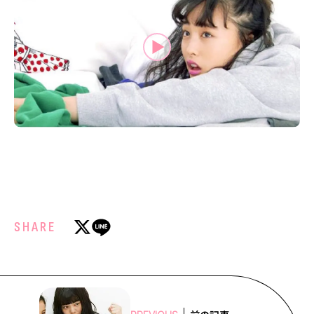
MODELS
モデルの購入品
MODEL'S BLOG
おでかけ
お悩み相談
TikTok
Instagram
YouTube
FORTUNE
ゲッターズ飯田
MISS SEVENTEEN
ミスセブンティーンニュース
MAGAZINE
SHARE
バックナンバー
INFORMATION
Seventeen
について