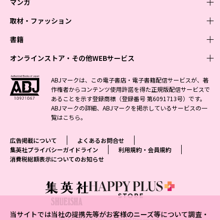
マンガ
取材・ファッション
少年マンガ
週刊少年ジャンプ
書籍
青年マンガ
ファッション・美容
ジャンプSQ
少年ジャンプ+
Seventeen
オンラインストア・その他WEBサービス
少女マンガ
芸能・情報・スポーツ
文芸・文庫・総合
Vジャンプ
ジャンプTOON
non-no
ジャンプTOON
Myojo
すばる
女性マンガ
学芸・ノンフィクション・新書
オンラインストア
最強ジャンプ
ABJマークは、この電子書店・電子書籍配信サービスが、著
ZEBRACK
BAILA
ZEBRACK
週プレNEWS
小説すばる
作権者からコンテンツ使用許諾を得た正規版配信サービスで
ジャンプTOON
1日5分で、明日は変わる よみタイ yomitai
OTO
少年ジャンプ+
ライトノベル・ノベライズ
その他WEBサービス
S-MANGA
MAQUIA
あることを示す登録商標（登録番号 第6091713号）です。
S-MANGA
週プレ グラジャパ!
集英社 文芸ステーション
ZEBRACK
集英社学芸部 - 学芸・ノンフィクション
SHUEISHA MANGA-ART HERITAGE
ジャンプTOON
ABJマークの詳細、ABJマークを掲示しているサービスの一
集英社オレンジ文庫
集英社アドナビ
集英社ジャンプリミックス
SPUR
キッズ
集英社コミック文庫
Sportiva
web 集英社文庫
覧は
こちら
。
S-MANGA
集英社ビジネス書
ジャンプキャラクターズストア
ZEBRACK
JUMP j-BOOKS
集英社エディターズ・ラボ
集英社コミック文庫
LEE
集英社みらい文庫
りぼん
パラスポ
青春と読書
集英社コミック文庫
集英社新書
HAPPY PLUS STORE
ジャンプルーキー！
ダッシュエックス文庫公式サイト
広告掲載について
よくあるお問合せ
週刊ヤングジャンプ
eclat
集英社の児童図書 S-KIDS.LAND
マーガレット
アジア人物史
マンガMee公式サイト
集英社新書プラス - 知の水先案内人
SHUEISHA VOX
集英社プライバシーガイドライン
利用規約・会員規約
S-MANGA
集英社Webマガジン コバルト
ヤングジャンプ定期購読デジタル
T JAPAN
消費税総額表示についてのお知らせ
別冊マーガレット
リマコミ
kotoba
LEEマルシェ
集英社ジャンプリミックス
シフォン文庫
ヤンジャン！
HAPPY PLUS ONE
マンガMee公式サイト
マンガMeets
e!集英社
SHOP Marisol
集英社コミック文庫
となりのヤングジャンプ
MEN'S NON-NO
リマコミ
Cookie
情報・知識＆オピニオン imidas
eclat premium
グランドジャンプ
UOMO
マンガMeets
Cocohana
mirabella
当サイトでは当社の提携先等がお客様のニーズ等について調査・
ウルトラジャンプ
集英社オンライン
© SHUEISHA Inc. All Right Reserved.