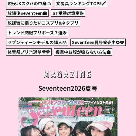
現役JKスクバの中身👜
文房具ランキングTOP5🖊
放課後Seventeen🏫
ST受験対策室📝
放課後に撮りたいコスプリ&ネタプリ
トレンド制服プリポーズ７選🌟
セブンティーンモデルの購入品
Seventeen夏号発売中🌻🩵
体育祭プリ⑦選💛💜💙
授業中お腹が鳴らない方法🏫
MAGAZINE
Seventeen2026夏号