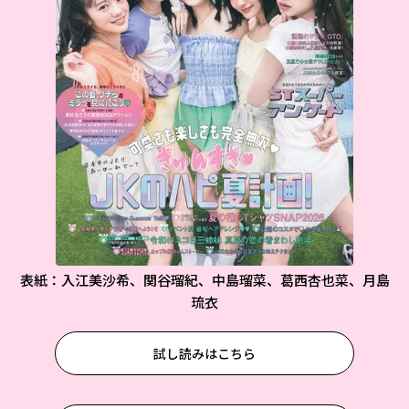
表紙：入江美沙希、関谷瑠紀、中島瑠菜、葛西杏也菜、月島
琉衣
試し読みはこちら