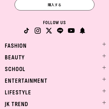
購入する
FOLLOW US
FASHION
ファッションニュース
BEAUTY
モデル私服
ビューティニュース
SCHOOL
着回し
トレンドメイク
着痩せ
スクールニュース
ENTERTAINMENT
ベストコスメ
制服コーデ
ヘアアレンジ・ヘアケア
エンタメニュース
LIFESTYLE
学校ヘアメイク
スキンケア
なにわ男子
勉強・受験・進路
ライフスタイルニュース
JK TREND
ボディケア
K-POP
JKランキング・アワード