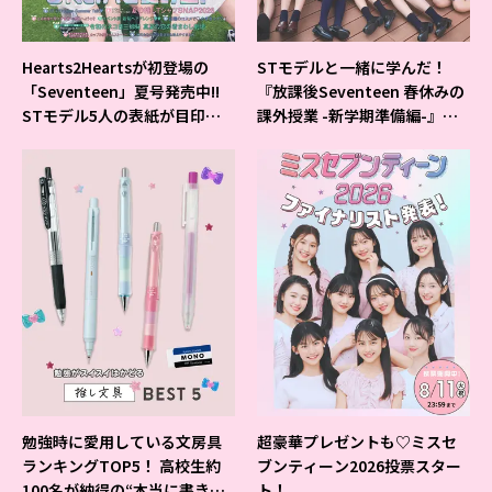
Hearts2Heartsが初登場の
STモデルと一緒に学んだ！
「Seventeen」夏号発売中!!
『放課後Seventeen 春休みの
STモデル5人の表紙が目印だ
課外授業 -新学期準備編-』イ
よ♪
ベントの様子をレポ♡
勉強時に愛用している文房具
超豪華プレゼントも♡ミスセ
ランキングTOP5！ 高校生約
ブンティーン2026投票スター
100名が納得の“本当に書きや
ト！