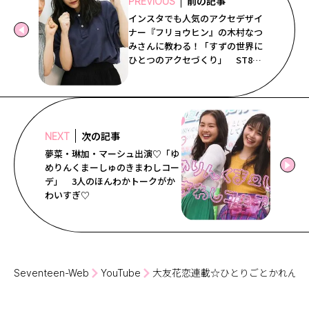
前の記事
PREVIOUS
Follow us
インスタでも人気のアクセデザイ
ナー『フリョウヒン』の木村なつ
みさんに教わる！「すずの世界に
ひとつのアクセづくり」 ST8月
ST member
号ではほかにも沢山アクセの作り
方が載っているよ！ 教えてもら
った木村なつみさんのインスタの
新規会員登録・ログイン
アカウントはコチラ
→@natsumi__kimura
次の記事
NEXT
夢菜・琳加・マーシュ出演♡「ゆ
めりんくまーしゅのきまわしコー
デ」 3人のほんわかトークがか
わいすぎ♡
Seventeen-Web
YouTube
大友花恋連載☆ひとりごとかれんだ