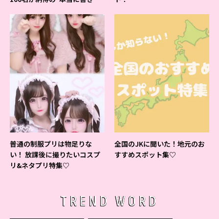
すいシャーペン”が1位に❤
普通の制服プリは物足りな
全国のJKに聞いた！地元のお
い！ 放課後に撮りたいコスプ
すすめスポット集♡
リ&ネタプリ特集♡
TREND WORD