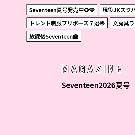
Seventeen夏号発売中🌻🩵
現役JKスクバ
トレンド制服プリポーズ７選🌟
文房具ラン
放課後Seventeen🏫
MAGAZINE
Seventeen2026夏号