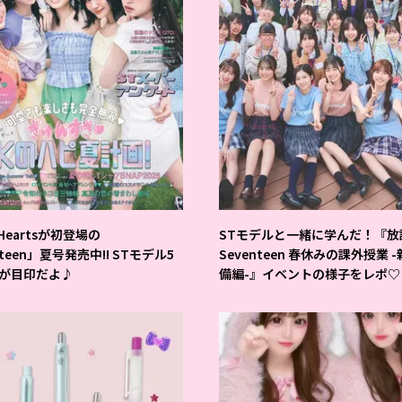
2Heartsが初登場の
STモデルと一緒に学んだ！『放
nteen」夏号発売中!! STモデル5
Seventeen 春休みの課外授業 
が目印だよ♪
備編-』イベントの様子をレポ♡