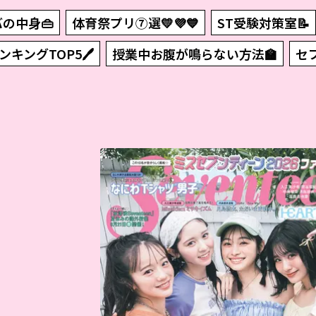
の中身👜
体育祭プリ⑦選💛💜💙
ST受験対策室📝
キングTOP5🖊
授業中お腹が鳴らない方法🏫
セ