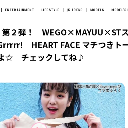
ENTERTAINMENT
LIFESTYLE
JK TREND
MODELS
MODEL'S
第２弾！ WEGO×MAYUU×ST
rrrr! HEART FACE マチつきト
よ☆ チェックしてね♪