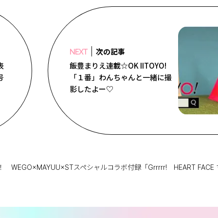
次の記事
NEXT
表
飯豊まりえ連載☆OK IITOYO!
号
「１番」わんちゃんと一緒に撮
影したよー♡
WEGO×MAYUU×STスペシャルコラボ付録「Grrrrr! HEART 