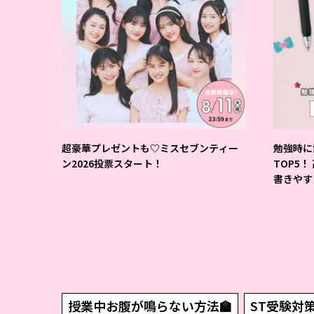
超豪華プレゼントも♡ミスセブンティー
勉強時に
ン2026投票スタート！
TOP5！
書きやす
授業中お腹が鳴らない方法🏫
ST受験対策