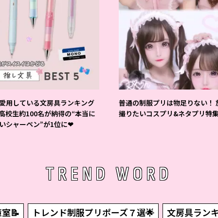
愛用している文房具ランキング
普通の制服プリは物足りない！ 
 高校生約100名が納得の“本当に
撮りたいコスプリ&ネタプリ特
いシャーペン”が1位に❤
TREND WORD
室📝
トレンド制服プリポーズ７選🌟
文房具ランキン