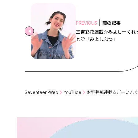
前の記事
PREVIOUS
三吉彩花連載☆みよしーくれ
と♡「みよしぶつ」
Seventeen-Web
YouTube
永野芽郁連載☆ごーいんぐ