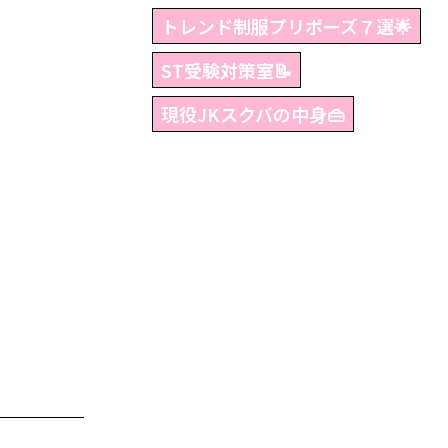
トレンド制服プリポーズ７選🌟
ST受験対策室📝
現役JKスクバの中身👜