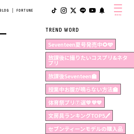
 BLOG
FORTUNE
menu
TREND WORD
ー
Seventeen夏号発売中🌻🩵
放課後に撮りたいコスプリ&ネタ
プリ
放課後Seventeen🏫
授業中お腹が鳴らない方法🏫
体育祭プリ⑦選💛💜💙
文房具ランキングTOP5🖊
セブンティーンモデルの購入品