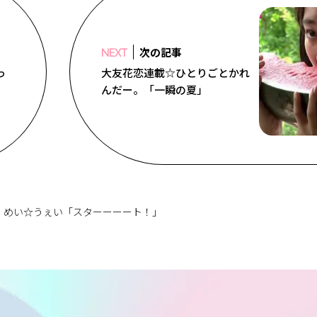
次の記事
NEXT
っ
大友花恋連載☆ひとりごとかれ
んだー。「一瞬の夏」
 めい☆うぇい「スターーーート！」