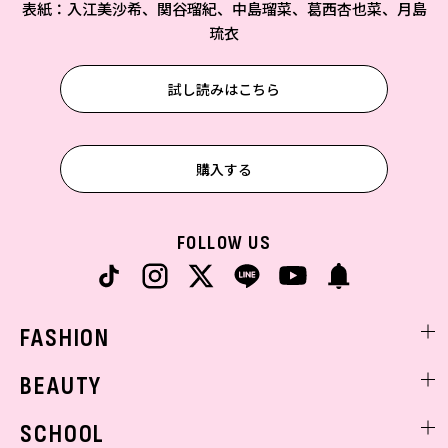
表紙：入江美沙希、関谷瑠紀、中島瑠菜、葛西杏也菜、月島
琉衣
試し読みはこちら
購入する
FOLLOW US
FASHION
ファッションニュース
BEAUTY
モデル私服
ビューティニュース
SCHOOL
着回し