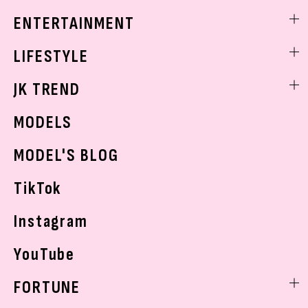
トレンドメイク
着痩せ
スクールニュース
ENTERTAINMENT
ベストコスメ
制服コーデ
ヘアアレンジ・ヘアケア
エンタメニュース
LIFESTYLE
学校ヘアメイク
スキンケア
なにわ男子
勉強・受験・進路
ライフスタイルニュース
JK TREND
ボディケア
K-POP
JKランキング・アワード
JKトレンドニュース
MODELS
モデルの購入品
おでかけ
MODEL'S BLOG
お悩み相談
TikTok
Instagram
YouTube
FORTUNE