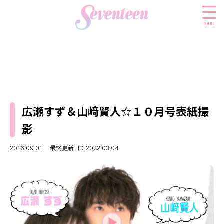
menu
すべての新着記事
FASHION
広瀬すず＆山﨑賢人☆１０月号表紙撮
ファッションニュース
BEAUTY
影
モデル私服
ビューティニュース
SCHOOL
着回し
2016.09.01
最終更新日：2022.03.04
トレンドメイク
スクールニュース
ENTERTAINMENT
着痩せ
ベストコスメ
制服コーデ
エンタメニュース
LIFESTYLE
ヘアアレンジ・ヘアケア
学校ヘアメイク
なにわ男子
ライフスタイルニュース
スキンケア
JK TREND
勉強・受験・進路
K-POP
JKランキング・アワード
ボディケア
JKトレンドニュース