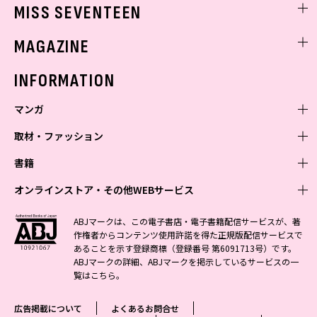
ゲッターズ飯田
MISS SEVENTEEN
ミスセブンティーンニュース
MAGAZINE
バックナンバー
INFORMATION
マンガ
取材・ファッション
少年マンガ
週刊少年ジャンプ
書籍
青年マンガ
ファッション・美容
ジャンプSQ
少年ジャンプ+
Seventeen
オンラインストア・その他WEBサービス
少女マンガ
芸能・情報・スポーツ
文芸・文庫・総合
Vジャンプ
ジャンプTOON
non-no
ジャンプTOON
Myojo
すばる
女性マンガ
学芸・ノンフィクション・新書
オンラインストア
最強ジャンプ
ABJマークは、この電子書店・電子書籍配信サービスが、著
ZEBRACK
BAILA
ZEBRACK
週プレNEWS
小説すばる
作権者からコンテンツ使用許諾を得た正規版配信サービスで
ジャンプTOON
1日5分で、明日は変わる よみタイ yomitai
OTO
少年ジャンプ+
ライトノベル・ノベライズ
その他WEBサービス
S-MANGA
MAQUIA
あることを示す登録商標（登録番号 第6091713号）です。
S-MANGA
週プレ グラジャパ!
集英社 文芸ステーション
ZEBRACK
集英社学芸部 - 学芸・ノンフィクション
SHUEISHA MANGA-ART HERITAGE
ジャンプTOON
ABJマークの詳細、ABJマークを掲示しているサービスの一
集英社オレンジ文庫
集英社アドナビ
集英社ジャンプリミックス
SPUR
キッズ
集英社コミック文庫
Sportiva
web 集英社文庫
覧は
こちら
。
S-MANGA
集英社ビジネス書
ジャンプキャラクターズストア
ZEBRACK
JUMP j-BOOKS
集英社エディターズ・ラボ
集英社コミック文庫
LEE
集英社みらい文庫
りぼん
パラスポ
青春と読書
集英社コミック文庫
集英社新書
HAPPY PLUS STORE
ジャンプルーキー！
ダッシュエックス文庫公式サイト
広告掲載について
よくあるお問合せ
週刊ヤングジャンプ
eclat
集英社の児童図書 S-KIDS.LAND
マーガレット
アジア人物史