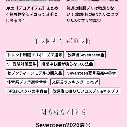
JKの【デコアイテム】まとめ
普通の制服プリは物足りな
♡持ち物全部デコって派手に
い！ 放課後に撮りたいコスプ
しちゃお♡
リ&ネタプリ特集♡
TREND WORD
トレンド制服プリポーズ７選🌟
放課後Seventeen🏫
ST受験対策室📝
授業中お腹が鳴らない方法🏫
セブンティーンモデルの購入品
Seventeen夏号発売中🌻🩵
体育祭プリ⑦選💛💜💙
文房具ランキングTOP5🖊
現役JKスクバの中身👜
放課後に撮りたいコスプリ&ネタプリ
MAGAZINE
Seventeen2026夏号