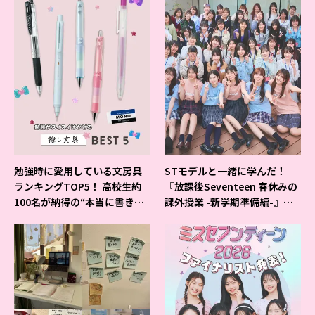
勉強時に愛用している文房具
STモデルと一緒に学んだ！
ランキングTOP5！ 高校生約
『放課後Seventeen 春休みの
100名が納得の“本当に書きや
課外授業 -新学期準備編-』イ
すいシャーペン”が1位に❤
ベントの様子をレポ♡