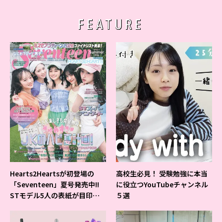
FEATURE
Hearts2Heartsが初登場の
高校生必見！ 受験勉強に本当
「Seventeen」夏号発売中!!
に役立つYouTubeチャンネル
STモデル5人の表紙が目印だ
５選
よ♪