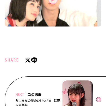
MODELS
モデルの購入品
MODEL'S BLOG
おでかけ
お悩み相談
TikTok
Instagram
YouTube
FORTUNE
ゲッターズ飯田
MISS SEVENTEEN
SHARE
ミスセブンティーンニュース
MAGAZINE
バックナンバー
INFORMATION
Seventeen
について
次の記事
NEXT
みよまなの美のひけつ＃5 江野
沢愛美編