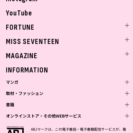
YouTube
FORTUNE
ゲッターズ飯田
MISS SEVENTEEN
ミスセブンティーンニュース
MAGAZINE
バックナンバー
INFORMATION
マンガ
取材・ファッション
少年マンガ
週刊少年ジャンプ
書籍
青年マンガ
ファッション・美容
ジャンプSQ
少年ジャンプ+
Seventeen
オンラインストア・その他WEBサービス
少女マンガ
芸能・情報・スポーツ
文芸・文庫・総合
Vジャンプ
ジャンプTOON
non-no
ジャンプTOON
Myojo
すばる
女性マンガ
学芸・ノンフィクション・新書
オンラインストア
最強ジャンプ
ABJマークは、この電子書店・電子書籍配信サービスが、著
ZEBRACK
BAILA
ZEBRACK
週プレNEWS
小説すばる