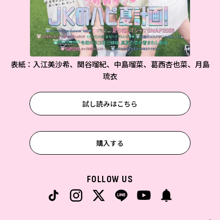
表紙：入江美沙希、関谷瑠紀、中島瑠菜、葛西杏也菜、月島
琉衣
試し読みはこちら
購入する
FOLLOW US