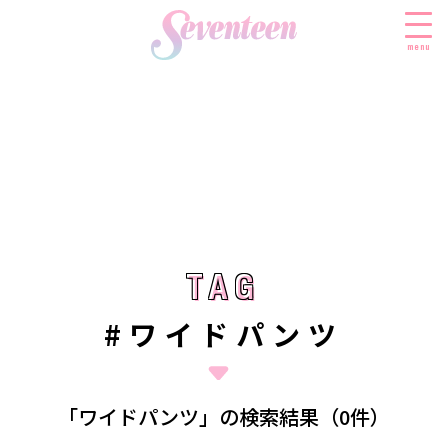
menu
すべての新着記事
FASHION
ファッションニュース
BEAUTY
モデル私服
ビューティニュース
TAG
TAG
SCHOOL
着回し
トレンドメイク
スクールニュース
ENTERTAINMENT
#ワイドパンツ
着痩せ
ベストコスメ
制服コーデ
エンタメニュース
LIFESTYLE
ヘアアレンジ・ヘアケア
学校ヘアメイク
なにわ男子
ライフスタイルニュース
スキンケア
JK TREND
「ワイドパンツ」の検索結果（0件）
勉強・受験・進路
K-POP
JKランキング・アワード
ボディケア
JKトレンドニュース