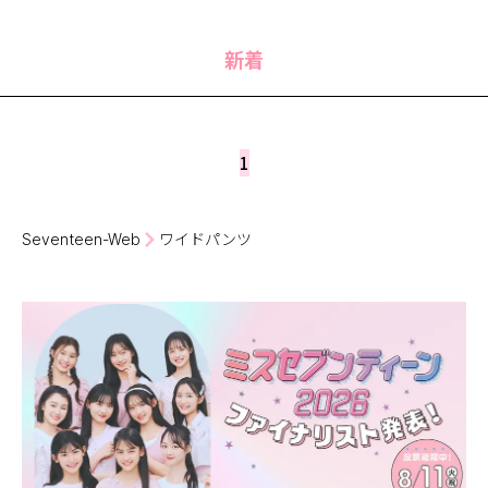
MODELS
モデルの購入品
MODEL'S BLOG
おでかけ
新着
お悩み相談
TikTok
Instagram
1
YouTube
FORTUNE
Seventeen-Web
ワイドパンツ
ゲッターズ飯田
MISS SEVENTEEN
ミスセブンティーンニュース
MAGAZINE
バックナンバー
INFORMATION
Seventeen
について