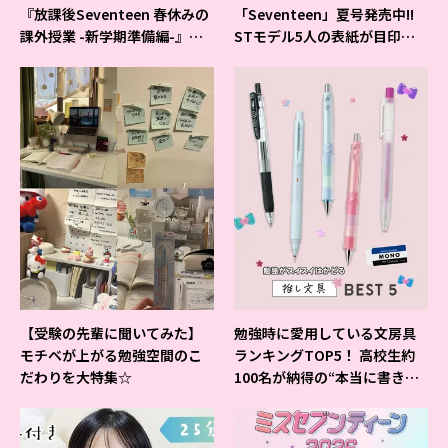
『放課後Seventeen 春休みの
「Seventeen」夏号発売中!!
課外授業 -新学期準備編-』イ
STモデル5人の表紙が目印だ
ベントの様子をレポ♡
よ♪
【受験の先輩に聞いてみた】
勉強時に愛用している文房具
モチベが上がる勉強空間のこ
ランキングTOP5！ 高校生約
だわりを大特集☆
100名が納得の“本当に書きや
すいシャーペン”が1位に❤