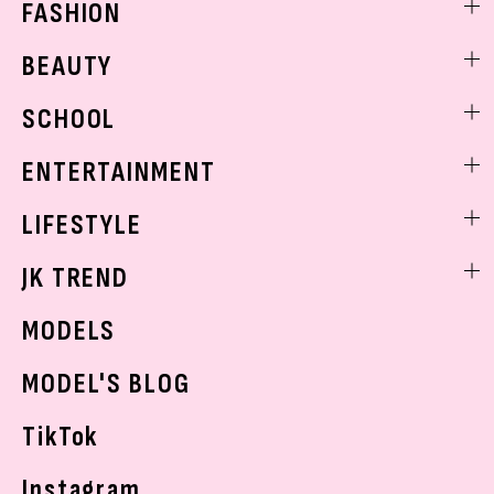
FASHION
ファッションニュース
BEAUTY
モデル私服
ビューティニュース
SCHOOL
着回し
トレンドメイク
着痩せ
スクールニュース
ENTERTAINMENT
ベストコスメ
制服コーデ
ヘアアレンジ・ヘアケア
エンタメニュース
LIFESTYLE
学校ヘアメイク
スキンケア
なにわ男子
勉強・受験・進路
ライフスタイルニュース
JK TREND
ボディケア
K-POP
JKランキング・アワード
JKトレンドニュース
MODELS
モデルの購入品
おでかけ
MODEL'S BLOG
お悩み相談
TikTok
Instagram