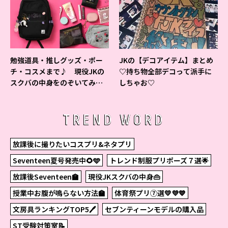
勉強道具・推しグッズ・ポー
JKの【デコアイテム】まとめ
チ・コスメまで♪ 現役JKの
♡持ち物全部デコって派手に
スクバの中身をのぞいてみ
しちゃお♡
た！
TREND WORD
放課後に撮りたいコスプリ&ネタプリ
Seventeen夏号発売中🌻🩵
トレンド制服プリポーズ７選🌟
放課後Seventeen🏫
現役JKスクバの中身👜
授業中お腹が鳴らない方法🏫
体育祭プリ⑦選💛💜💙
文房具ランキングTOP5🖊
セブンティーンモデルの購入品
ST受験対策室📝