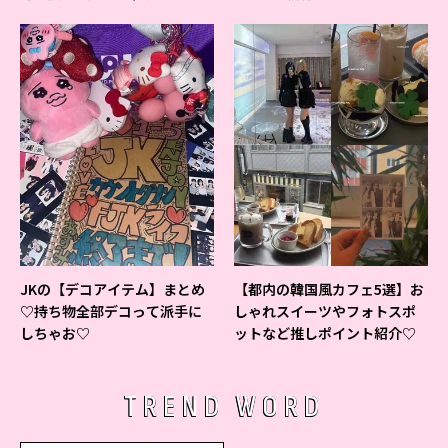
ベントの様子をレポ♡
すいシャーペン”が1位に❤
JKの【デコアイテム】まとめ
【都内の韓国風カフェ5選】お
♡持ち物全部デコって派手に
しゃれスイーツやフォトスポ
しちゃお♡
ットなど推しポイント紹介♡
TREND WORD