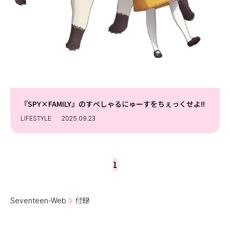
Follow us
ST member
新規会員登録・ログイン
『SPY×FAMILY』のすぺしゃるにゅーすをちぇっくせよ!!
LIFESTYLE
2025.09.23
1
Seventeen-Web
付録