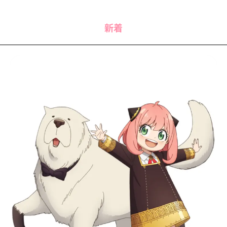
MODELS
モデルの購入品
MODEL'S BLOG
おでかけ
新着
お悩み相談
TikTok
Instagram
YouTube
FORTUNE
ゲッターズ飯田
MISS SEVENTEEN
ミスセブンティーンニュース
MAGAZINE
バックナンバー
INFORMATION
Seventeen
について