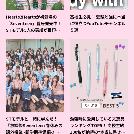
Hearts2Heartsが初登場の
高校生必見！ 受験勉強に本当
「Seventeen」夏号発売中!!
に役立つYouTubeチャンネル
STモデル5人の表紙が目印だ
５選
よ♪
STモデルと一緒に学んだ！
勉強時に愛用している文房具
『放課後Seventeen 春休みの
ランキングTOP5！ 高校生約
課外授業 -新学期準備編-』イ
100名が納得の“本当に書きや