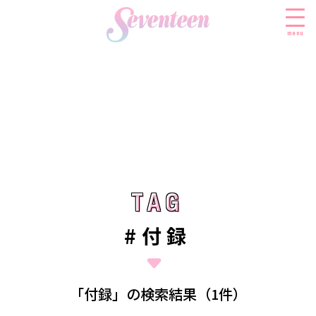
menu
すべての新着記事
FASHION
ファッションニュース
BEAUTY
モデル私服
ビューティニュース
TAG
TAG
SCHOOL
着回し
トレンドメイク
スクールニュース
ENTERTAINMENT
#付録
着痩せ
ベストコスメ
制服コーデ
エンタメニュース
LIFESTYLE
ヘアアレンジ・ヘアケア
学校ヘアメイク
なにわ男子
ライフスタイルニュース
スキンケア
JK TREND
「付録」の検索結果（1件）
勉強・受験・進路
K-POP
JKランキング・アワード
ボディケア
JKトレンドニュース