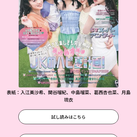
表紙：入江美沙希、関谷瑠紀、中島瑠菜、葛西杏也菜、月島
琉衣
試し読みはこちら