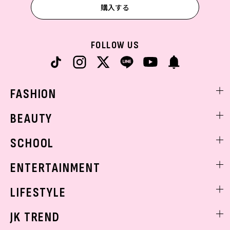
購入する
FOLLOW US
FASHION
ファッションニュース
BEAUTY
モデル私服
ビューティニュース
SCHOOL
着回し
トレンドメイク
着痩せ
スクールニュース
ENTERTAINMENT
ベストコスメ
制服コーデ
ヘアアレンジ・ヘアケア
エンタメニュース
LIFESTYLE
学校ヘアメイク
スキンケア
なにわ男子
勉強・受験・進路
ライフスタイルニュース
JK TREND
ボディケア
K-POP
JKランキング・アワード