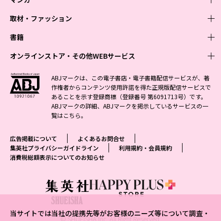
取材・ファッション
少年マンガ
週刊少年ジャンプ
書籍
青年マンガ
ファッション・美容
ジャンプSQ
少年ジャンプ+
Seventeen
オンラインストア・その他WEBサービス
少女マンガ
芸能・情報・スポーツ
文芸・文庫・総合
Vジャンプ
ジャンプTOON
non-no
ジャンプTOON
Myojo
すばる
女性マンガ
学芸・ノンフィクション・新書
オンラインストア
最強ジャンプ
ABJマークは、この電子書店・電子書籍配信サービスが、著
ZEBRACK
BAILA
ZEBRACK
週プレNEWS
小説すばる
作権者からコンテンツ使用許諾を得た正規版配信サービスで
ジャンプTOON
1日5分で、明日は変わる よみタイ yomitai
OTO
少年ジャンプ+
ライトノベル・ノベライズ
その他WEBサービス
S-MANGA
MAQUIA
あることを示す登録商標（登録番号 第6091713号）です。
S-MANGA
週プレ グラジャパ!
集英社 文芸ステーション
ZEBRACK
集英社学芸部 - 学芸・ノンフィクション
SHUEISHA MANGA-ART HERITAGE
ジャンプTOON
ABJマークの詳細、ABJマークを掲示しているサービスの一
集英社オレンジ文庫
集英社アドナビ
集英社ジャンプリミックス
SPUR
キッズ
集英社コミック文庫
Sportiva
web 集英社文庫
覧は
こちら
。
S-MANGA
集英社ビジネス書
ジャンプキャラクターズストア
ZEBRACK
JUMP j-BOOKS
集英社エディターズ・ラボ
集英社コミック文庫
LEE
集英社みらい文庫
りぼん
パラスポ
青春と読書
集英社コミック文庫
集英社新書
HAPPY PLUS STORE
ジャンプルーキー！
ダッシュエックス文庫公式サイト
広告掲載について
よくあるお問合せ
週刊ヤングジャンプ
eclat
集英社の児童図書 S-KIDS.LAND
マーガレット
アジア人物史
マンガMee公式サイト
集英社新書プラス - 知の水先案内人
SHUEISHA VOX
集英社プライバシーガイドライン
利用規約・会員規約
S-MANGA
集英社Webマガジン コバルト
ヤングジャンプ定期購読デジタル
T JAPAN
消費税総額表示についてのお知らせ
別冊マーガレット
リマコミ
kotoba
LEEマルシェ
集英社ジャンプリミックス
シフォン文庫
ヤンジャン！
HAPPY PLUS ONE
マンガMee公式サイト
マンガMeets
e!集英社
SHOP Marisol
集英社コミック文庫
となりのヤングジャンプ
MEN'S NON-NO
リマコミ
Cookie
情報・知識＆オピニオン imidas
eclat premium
グランドジャンプ
UOMO
マンガMeets
Cocohana
mirabella
当サイトでは当社の提携先等がお客様のニーズ等について調査・
ウルトラジャンプ
集英社オンライン
© SHUEISHA Inc. All Right Reserved.