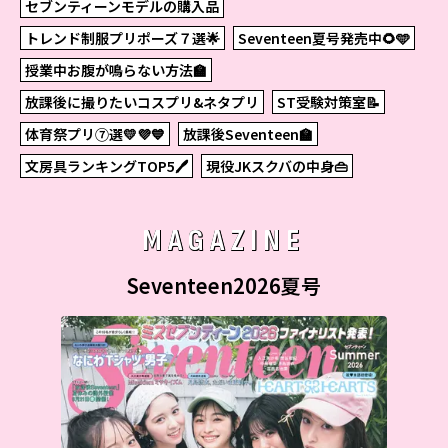
セブンティーンモデルの購入品
トレンド制服プリポーズ７選🌟
Seventeen夏号発売中🌻🩵
授業中お腹が鳴らない方法🏫
放課後に撮りたいコスプリ&ネタプリ
ST受験対策室📝
体育祭プリ⑦選💛💜💙
放課後Seventeen🏫
文房具ランキングTOP5🖊
現役JKスクバの中身👜
MAGAZINE
Seventeen2026夏号