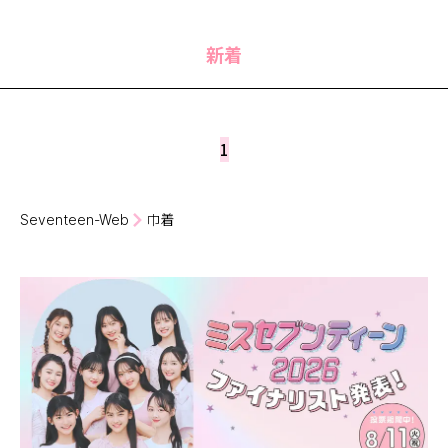
MODELS
モデルの購入品
MODEL'S BLOG
おでかけ
新着
お悩み相談
TikTok
Instagram
1
YouTube
FORTUNE
Seventeen-Web
巾着
ゲッターズ飯田
MISS SEVENTEEN
ミスセブンティーンニュース
MAGAZINE
バックナンバー
INFORMATION
Seventeen
について