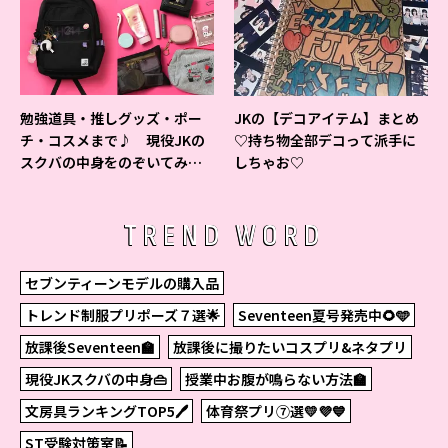
勉強道具・推しグッズ・ポー
JKの【デコアイテム】まとめ
チ・コスメまで♪ 現役JKの
♡持ち物全部デコって派手に
スクバの中身をのぞいてみ
しちゃお♡
た！
TREND WORD
セブンティーンモデルの購入品
トレンド制服プリポーズ７選🌟
Seventeen夏号発売中🌻🩵
放課後Seventeen🏫
放課後に撮りたいコスプリ&ネタプリ
現役JKスクバの中身👜
授業中お腹が鳴らない方法🏫
文房具ランキングTOP5🖊
体育祭プリ⑦選💛💜💙
ST受験対策室📝