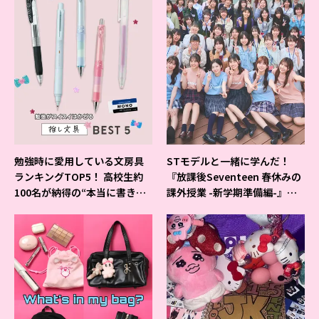
勉強時に愛用している文房具
STモデルと一緒に学んだ！
ランキングTOP5！ 高校生約
『放課後Seventeen 春休みの
100名が納得の“本当に書きや
課外授業 -新学期準備編-』イ
すいシャーペン”が1位に❤
ベントの様子をレポ♡