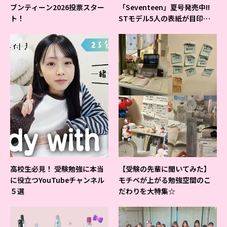
ブンティーン2026投票スター
「Seventeen」夏号発売中!!
ト！
STモデル5人の表紙が目印だ
よ♪
高校生必見！ 受験勉強に本当
【受験の先輩に聞いてみた】
に役立つYouTubeチャンネル
モチベが上がる勉強空間のこ
５選
だわりを大特集☆