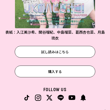
表紙：入江美沙希、関谷瑠紀、中島瑠菜、葛西杏也菜、月島
琉衣
試し読みはこちら
購入する
FOLLOW US