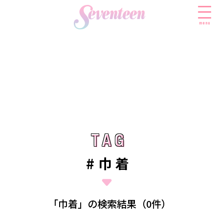
menu
すべての新着記事
FASHION
ファッションニュース
BEAUTY
モデル私服
ビューティニュース
TAG
TAG
SCHOOL
着回し
トレンドメイク
スクールニュース
ENTERTAINMENT
#巾着
着痩せ
ベストコスメ
制服コーデ
エンタメニュース
LIFESTYLE
ヘアアレンジ・ヘアケア
学校ヘアメイク
なにわ男子
ライフスタイルニュース
スキンケア
JK TREND
「巾着」の検索結果（0件）
勉強・受験・進路
K-POP
JKランキング・アワード
ボディケア
JKトレンドニュース