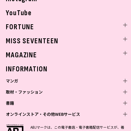
YouTube
FORTUNE
ゲッターズ飯田
MISS SEVENTEEN
ミスセブンティーンニュース
MAGAZINE
バックナンバー
INFORMATION
マンガ
取材・ファッション
少年マンガ
週刊少年ジャンプ
書籍
青年マンガ
ファッション・美容
ジャンプSQ
少年ジャンプ+
Seventeen
オンラインストア・その他WEBサービス
少女マンガ
芸能・情報・スポーツ
文芸・文庫・総合
Vジャンプ
ジャンプTOON
non-no
ジャンプTOON
Myojo
すばる
女性マンガ
学芸・ノンフィクション・新書
オンラインストア
最強ジャンプ
ABJマークは、この電子書店・電子書籍配信サービスが、著
ZEBRACK
BAILA
ZEBRACK
週プレNEWS
小説すばる