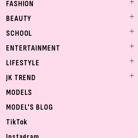
FASHION
ファッションニュース
BEAUTY
モデル私服
ビューティニュース
SCHOOL
着回し
トレンドメイク
着痩せ
スクールニュース
ENTERTAINMENT
ベストコスメ
制服コーデ
ヘアアレンジ・ヘアケア
エンタメニュース
LIFESTYLE
学校ヘアメイク
スキンケア
なにわ男子
勉強・受験・進路
ライフスタイルニュース
JK TREND
ボディケア
K-POP
JKランキング・アワード
JKトレンドニュース
MODELS
モデルの購入品
おでかけ
MODEL'S BLOG
お悩み相談
TikTok
Instagram