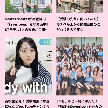
Hearts2Heartsが初登場の
【受験の先輩に聞いてみた】
「Seventeen」夏号発売中!!
モチベが上がる勉強空間のこ
STモデル5人の表紙が目印だ
だわりを大特集☆
よ♪
高校生必見！ 受験勉強に本当
STモデルと一緒に学んだ！
に役立つYouTubeチャンネル
『放課後Seventeen 春休みの