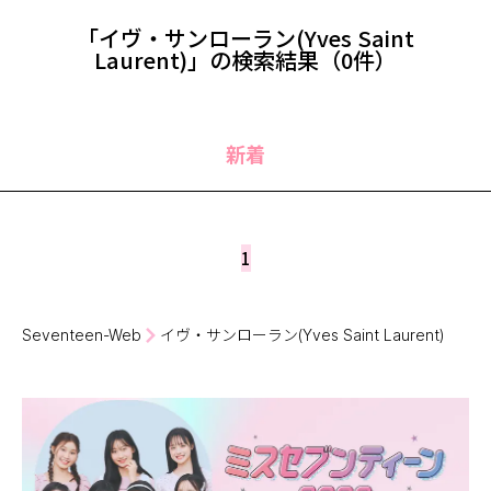
MODELS
モデルの購入品
「イヴ・サンローラン(Yves Saint
MODEL'S BLOG
おでかけ
Laurent)」の検索結果（0件）
お悩み相談
TikTok
Instagram
新着
YouTube
FORTUNE
1
ゲッターズ飯田
MISS SEVENTEEN
ミスセブンティーンニュース
MAGAZINE
Seventeen-Web
イヴ・サンローラン(Yves Saint Laurent)
バックナンバー
INFORMATION
Seventeen
について