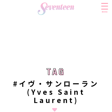
menu
すべての新着記事
FASHION
ファッションニュース
BEAUTY
モデル私服
ビューティニュース
TAG
TAG
SCHOOL
着回し
トレンドメイク
スクールニュース
ENTERTAINMENT
#イヴ・サンローラン
着痩せ
ベストコスメ
制服コーデ
(Yves Saint
エンタメニュース
LIFESTYLE
ヘアアレンジ・ヘアケア
学校ヘアメイク
Laurent)
なにわ男子
ライフスタイルニュース
スキンケア
JK TREND
勉強・受験・進路
K-POP
JKランキング・アワード
ボディケア
JKトレンドニュース