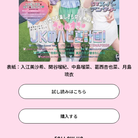
表紙：入江美沙希、関谷瑠紀、中島瑠菜、葛西杏也菜、月島
琉衣
試し読みはこちら
購入する