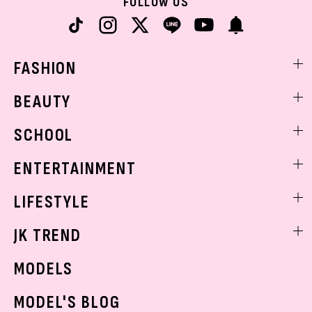
FOLLOW US
FASHION
ファッションニュース
BEAUTY
モデル私服
ビューティニュース
SCHOOL
着回し
トレンドメイク
着痩せ
スクールニュース
ENTERTAINMENT
ベストコスメ
制服コーデ
ヘアアレンジ・ヘアケア
エンタメニュース
LIFESTYLE
学校ヘアメイク
スキンケア
なにわ男子
勉強・受験・進路
ライフスタイルニュース
JK TREND
ボディケア
K-POP
JKランキング・アワード
JKトレンドニュース
MODELS
モデルの購入品
おでかけ
MODEL'S BLOG