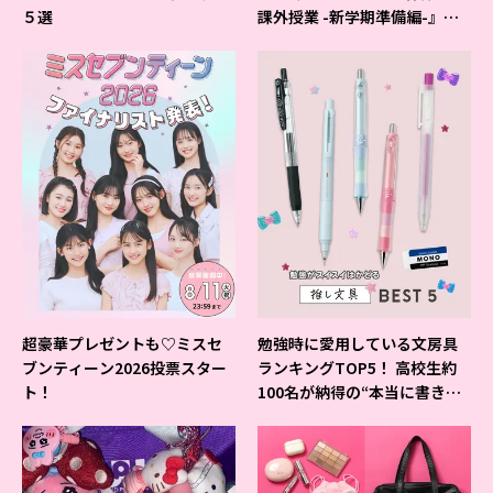
５選
課外授業 -新学期準備編-』イ
ベントの様子をレポ♡
超豪華プレゼントも♡ミスセ
勉強時に愛用している文房具
ブンティーン2026投票スター
ランキングTOP5！ 高校生約
ト！
100名が納得の“本当に書きや
すいシャーペン”が1位に❤